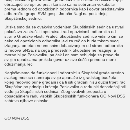
obraćajući se upirao prst i koristio samo sebi znan vokabular
prema jednom od opozicionih odbornika kao i govor predstavnika
odborničke grupe SVM gosp. Janoša Nagl na poslednjoj
Skupštinskoj sednici.
Utiska smo da se ovakvim vođenjem Skupštinskih sednica ustvari
pokušava zastrašiti i opstruisati rad opozicionih odbornika od
strane Gradske vlasti. Prateći Skupštinske sednice vidimo čim se
neko od opozicionih odbornika javi za reč on bude tokom svog
izlaganja ometan neumesnim dobacivanjem od strane odbornika
iz redova SNSa, na čega predsednik Skupštine ne reaguje, a
morao bi po Poslovniku, pa čak i on sam sebi daje za pravo da
svojim upadicama prekida govor uz sve češću primenu mere
oduzimanja reči!
Naglašavamo da funkcioneri i odbornici u Skupštini grada uredno
svakog meseca namiruju svoje apanaže iz gradskog budžeta,
kojeg redovno pune građani i da ti isti građani nisu dužni trpeti rad
Skupštine po principu kršenja Poslovnika o radu niti dosadašnji stil
vođenja Skupštinskih sednica. Zbog ovakvih propusta u
dosadašnjem radu visokih Skupštinskih funkcionera GO Novi DSS
zahteva njihove ostavke!
GO Novi DSS