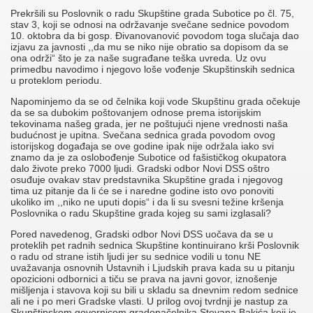
Prekršili su Poslovnik o radu Skupštine grada Subotice po čl. 75,
stav 3, koji se odnosi na održavanje svečane sednice povodom
10. oktobra da bi gosp. Đivanovanović povodom toga slučaja dao
izjavu za javnosti ,,da mu se niko nije obratio sa dopisom da se
ona održi“ što je za naše sugrađane teška uvreda. Uz ovu
primedbu navodimo i njegovo loše vođenje Skupštinskih sednica
u proteklom periodu.
Napominjemo da se od čelnika koji vode Skupštinu grada očekuje
da se sa dubokim poštovanjem odnose prema istorijskim
tekovinama našeg grada, jer ne poštujući njene vrednosti naša
budućnost je upitna. Svečana sednica grada povodom ovog
istorijskog događaja se ove godine ipak nije održala iako svi
znamo da je za oslobođenje Subotice od fašističkog okupatora
dalo živote preko 7000 ljudi. Gradski odbor Novi DSS oštro
osuđuje ovakav stav predstavnika Skupštine grada i njegovog
tima uz pitanje da li će se i naredne godine isto ovo ponoviti
ukoliko im ,,niko ne uputi dopis“ i da li su svesni težine kršenja
Poslovnika o radu Skupštine grada kojeg su sami izglasali?
Pored navedenog, Gradski odbor Novi DSS uočava da se u
proteklih pet radnih sednica Skupštine kontinuirano krši Poslovnik
o radu od strane istih ljudi jer su sednice vodili u tonu NE
uvažavanja osnovnih Ustavnih i Ljudskih prava kada su u pitanju
opozicioni odbornici a tiču se prava na javni govor, iznošenje
mišljenja i stavova koji su bili u skladu sa dnevnim redom sednice
ali ne i po meri Gradske vlasti. U prilog ovoj tvrdnji je nastup za
Skupštinskom govornicom gradonačelnika Stevana Bakića koji je