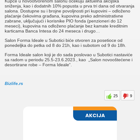
Kupce u novootvorenom salonu očekuju aktuelna akcijska
sniženja, kao i dodatnih 10% popusta u prva tri dana od otvaranja
salona. Dostupne su i brojne povoljnosti pri kupovini – odloženo
plaćanje čekovima građana, kupovina preko administrativne
zabrane, uključujući i korisnike PIO fonda (penzioneri do 12
meseci), kupovina na odloženo plaćanje bez kamate kreditnim
karticama Banca Intesa do 24 meseca i drugo…
Salon Forma Ideale u Subotici biće otvoren za posetioce od
ponedeljka do petka od 8 do 21h, kao i subotom od 9 do 18h.
Forma Ideale salon koji je do sada poslovao u Subotici nastaviće
sa radom u periodu 25.5-23.6.2023., kao „Salon novooštećene i
desortirane robe – Forma Ideale“.
Bizlife.rs
25
9