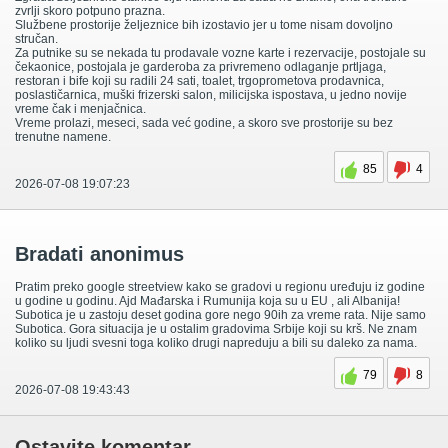
zvrlji skoro potpuno prazna.
Službene prostorije željeznice bih izostavio jer u tome nisam dovoljno
stručan.
Za putnike su se nekada tu prodavale vozne karte i rezervacije, postojale su
čekaonice, postojala je garderoba za privremeno odlaganje prtljaga,
restoran i bife koji su radili 24 sati, toalet, trgoprometova prodavnica,
poslastičarnica, muški frizerski salon, milicijska ispostava, u jedno novije
vreme čak i menjačnica.
Vreme prolazi, meseci, sada već godine, a skoro sve prostorije su bez
trenutne namene.
85
4
2026-07-08 19:07:23
Bradati anonimus
Pratim preko google streetview kako se gradovi u regionu uređuju iz godine
u godine u godinu. Ajd Mađarska i Rumunija koja su u EU , ali Albanija!
Subotica je u zastoju deset godina gore nego 90ih za vreme rata. Nije samo
Subotica. Gora situacija je u ostalim gradovima Srbije koji su krš. Ne znam
koliko su ljudi svesni toga koliko drugi napreduju a bili su daleko za nama.
79
8
2026-07-08 19:43:43
Ostavite komentar