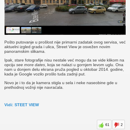
Pošto putovanje u prošlost nije primarni zadatak ovog servisa, već
aktuelni izgled grada i ulica, Street View je osvežen novim
panoramskim slikama.
Ipak, stare fotografije nisu nestale već mogu da se vide klikom na
opciju
see more dates
, koja se nalazi u gornjem levom uglu. Ona
nam u donjem delu ekrana pruža pogled u oktobar 2014. godine,
kada je Google vozilo prošlo tuda zadnji put.
Novo je i to da je kamera stigla u sela i neke naseobine gde u
prethodnoj vožnji nije navraćala.
Vidi: STEET VIEW
61
2