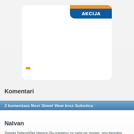
Komentari
2 komentara
Novi Street View kroz Suboticu
NaIvan
Zgrada željezničke stanice čiju namenu za sada ne znamo, ona trenutno