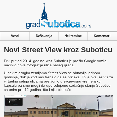
Privacy & Cookies Policy
Vesti
Dešavanja
Nekretnine
Komentari
Novi Street View kroz Suboticu
Prvi put od 2014. godine kroz Suboticu je prošlo Google vozilo i
načinilo nove fotografije ulica našeg grada.
U nekim drugim zemljama Street View se obnavlja jednom
godišnje, dok je kod nas trebalo da se pričeka. To je ovaj servis za
virtuelnu šetnju ulicama pretvorilo u svojevrsnu vremensku
kapsulu pa smo mogli da upoređujemo sadašnje stanje Subotice
sa onim pre 12 godina, što i nije bilo loše.