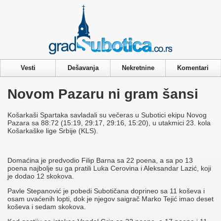
Privacy & Cookies Policy
Vesti
Dešavanja
Nekretnine
Komentari
Novom Pazaru ni gram šansi
Košarkaši Spartaka savladali su večeras u Subotici ekipu Novog
Pazara sa 88:72 (15:19, 29:17, 29:16, 15:20), u utakmici 23. kola
Košarkaške lige Srbije (KLS).
Domaćina je predvodio Filip Barna sa 22 poena, a sa po 13
poena najbolje su ga pratili Luka Cerovina i Aleksandar Lazić, koji
je dodao 12 skokova.
Pavle Stepanović je pobedi Subotičana doprineo sa 11 koševa i
osam uvaćenih lopti, dok je njegov saigrač Marko Tejić imao deset
koševa i sedam skokova.