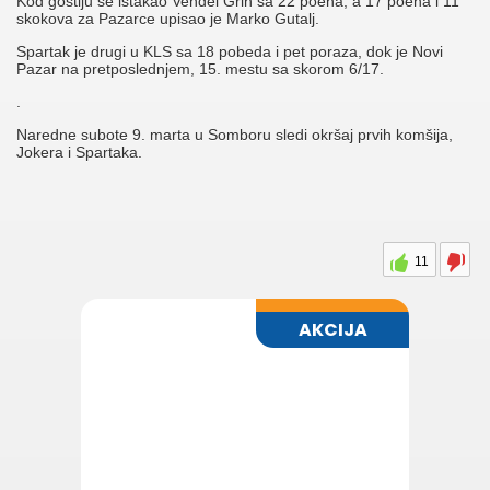
Kod gostiju se istakao Vendel Grin sa 22 poena, a 17 poena i 11
skokova za Pazarce upisao je Marko Gutalj.
Spartak je drugi u KLS sa 18 pobeda i pet poraza, dok je Novi
Pazar na pretposlednjem, 15. mestu sa skorom 6/17.
.
Naredne subote 9. marta u Somboru sledi okršaj prvih komšija,
Jokera i Spartaka.
11