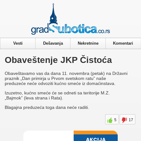
Privacy & Cookies Policy
Vesti
Dešavanja
Nekretnine
Komentari
Obaveštenje JKP Čistoća
Obaveštavamo vas da dana 11. novembra (petak) na Državni
praznik „Dan primirja u Prvom svetskom ratu” naše
preduzeće neće odvoziti kućno smeće iz domaćinstava.
Izuzetno, kućno smeće će se odneti sa teritorije M.Z.
„Bajmok” (leva strana i Rata).
Blagajna preduzeća toga dana neće raditi.
5
17