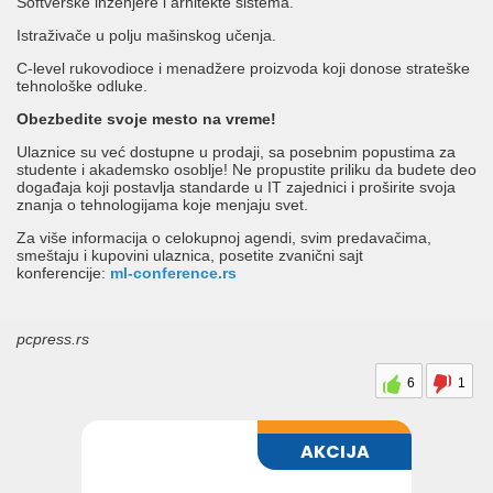
Softverske inženjere i arhitekte sistema.
Istraživače u polju mašinskog učenja.
C-level rukovodioce i menadžere proizvoda koji donose strateške
tehnološke odluke.
Obezbedite svoje mesto na vreme!
Ulaznice su već dostupne u prodaji, sa posebnim popustima za
studente i akademsko osoblje! Ne propustite priliku da budete deo
događaja koji postavlja standarde u IT zajednici i proširite svoja
znanja o tehnologijama koje menjaju svet.
Za više informacija o celokupnoj agendi, svim predavačima,
smeštaju i kupovini ulaznica, posetite zvanični sajt
konferencije:
ml-conference.rs
pcpress.rs
6
1