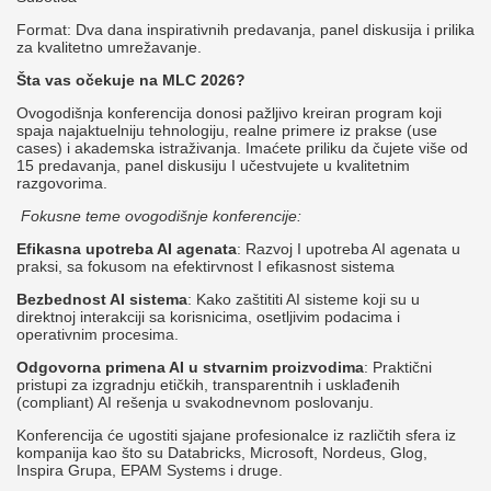
Format: Dva dana inspirativnih predavanja, panel diskusija i prilika
za kvalitetno umrežavanje.
Šta vas očekuje na MLC 2026?
Ovogodišnja konferencija donosi pažljivo kreiran program koji
spaja najaktuelniju tehnologiju, realne primere iz prakse (use
cases) i akademska istraživanja. Imaćete priliku da čujete više od
15 predavanja, panel diskusiju I učestvujete u kvalitetnim
razgovorima.
Fokusne teme ovogodišnje konferencije:
Efikasna upotreba AI agenata
: Razvoj I upotreba AI agenata u
praksi, sa fokusom na efektirvnost I efikasnost sistema
Bezbednost AI sistema
: Kako zaštititi AI sisteme koji su u
direktnoj interakciji sa korisnicima, osetljivim podacima i
operativnim procesima.
Odgovorna primena AI u stvarnim proizvodima
: Praktični
pristupi za izgradnju etičkih, transparentnih i usklađenih
(compliant) AI rešenja u svakodnevnom poslovanju.
Konferencija će ugostiti sjajane profesionalce iz različtih sfera iz
kompanija kao što su Databricks, Microsoft, Nordeus, Glog,
Inspira Grupa, EPAM Systems i druge.