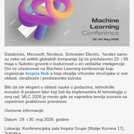
Databricks, Microsoft, Nordeus, Schneider Electric, Yandex samo
su neke od velikih globalnih kompanija čiji će predstavnici 29. i 30.
maja u Subotici govoriti o budućnosti u eri veštačke inteligencije.
Oni će učestvovati na Machine Learning konferencije koju
organizuje
Inspira Hub
a koja okuplja vrhunske stručnjake iz ove
oblasti, istraživače i predstavnike biznisa.
Bilo da ste ekspert u oblasti nauke o podacima, tehnološki
inovator ili poslovni lider koji želi da implementira AI tehnologije u
svoj rad, MLC 2026 je mesto gde se napredna teorija susreće sa
uspešnom praktičnom primenom.
Osnovne informacije:
Datum: 29. i 30. maj 2026. godine
Lokacija: Konferencijska sala Inspira Grupe (Matije Korvina 17),
Subotica