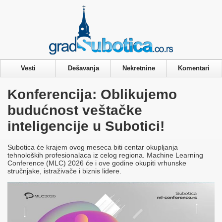
Privacy & Cookies Policy
Vesti
Dešavanja
Nekretnine
Komentari
Konferencija: Oblikujemo
budućnost veštačke
inteligencije u Subotici!
Subotica će krajem ovog meseca biti centar okupljanja
tehnoloških profesionalaca iz celog regiona. Machine Learning
Conference (MLC) 2026 će i ove godine okupiti vrhunske
stručnjake, istraživače i biznis lidere.