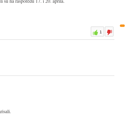
li su na rasporedu 17. i 20. aprila.
1
isali.