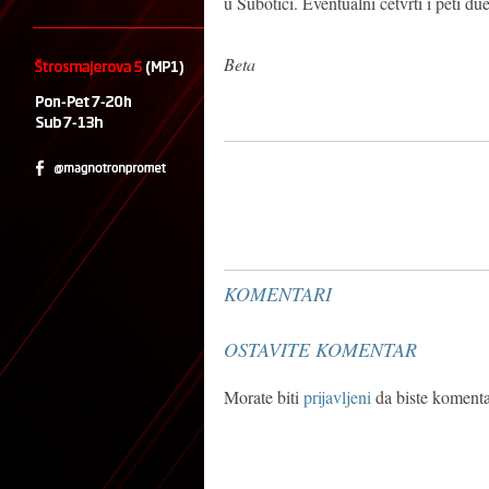
u Subotici. Eventualni četvrti i peti due
Beta
KOMENTARI
OSTAVITE KOMENTAR
Morate biti
prijavljeni
da biste komentar