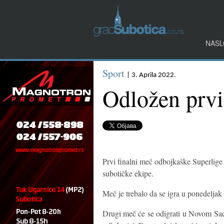
NASL
Sport
| 3. Aprila 2022.
Odložen prvi
Prvi finalni meč odbojkaške Superlige
subotičke ekipe.
Meč je trebalo da se igra u ponedeljak 
Drugi meč će se odigrati u Novom Sadu