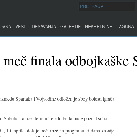
OVNA
VESTI
DEŠAVANJA
GALERIJE
NEKRETNINE
LAGUNA
 meč finala odbojkaške 
 između Spartaka i Vojvodine odložen je zbog bolesti igrača
u Subotici, a novi termin trebalo bi da bude poznat sutra.
, 10. aprila, dok je treći meč na programu tri dana kasnije