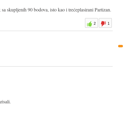
 sa skupljenih 90 bodova, isto kao i trećeplasirani Partizan.
2
1
isali.