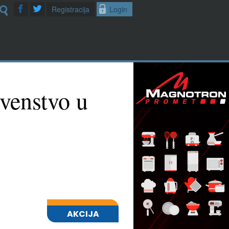
Registracija
Login
venstvo u