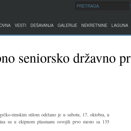
OVNA
VESTI
DEŠAVANJA
GALERIJE
NEKRETNINE
LAGUNA
no seniorsko državno pr
grčko-rimskim stilom održano je u subotu, 17. oktobra, u
anina su u ekipnom plasmanu osvojili prvo mesto sa 135