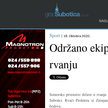
NASL
Sport
| 18. Oktobra 2020.
Održano ekip
rvanju
Seniorsko prvenstvo države u rvanju 
Subotici. Rvači Proletera iz Zrenj
bodova.