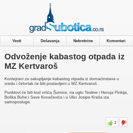
Privacy & Cookies Policy
Vesti
Dešavanja
Nekretnine
Komentari
Odvoženje kabastog otpada iz
MZ Kertvaroš
Kontejneri za sakupljanje kabastog otpada iz domaćinstava u
sredu i četvrtak će biti postavljeni u MZ Kertvaroš.
Punktovi će biti kod vrtića Šumice, na uglu Tesline i Heroja Pinkija,
Boška Buhe i Save Kovačevića i u Ulici Josipa Kraša iza
samoposluge.
2