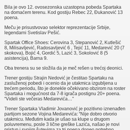
Bila je ovo 12. ovosezonska uzastopna pobeda Spartaka
na domaćem terenu. Kod gostiju Rebec 22, Đukanović 13
poena.
Meču je prisustvovao selektor reprezentacije Srbije,
legendarni Svetislav Pešić.
Spartak Office Shoes: Cerovina 3, Stepanović 2, Kutlešić
8, Milisavljević, Radosavljević 6 , Tejić 11, Medarević 20 (7
skokova), Bojić 4, Gordić 5, Lazić 3, Sokolović 8 (5
asistencija), Barna 9.
Oba trenera su se složila da je meč rešen u trećoj deonici.
Trener gostiju Strajin Nedović je čestitao Spartaku na
zasluženoj pobedi i ocenio da je utakmica izgubljena u
trećem periodu, što je donekle očekivano obzirom na roster
Spartaka i mogućnost da 7-8 igrača postignu 20+ poena.
“Videli ste večeras Medarevića…”
Trener Spartaka Vladimir Jovanović je pozitivno iznenađen
partijom sezone Vojina Medarevića: “Nije dobro otvorio
utakmicu. Međutim kada je ušao sa klupe u drugom
poluvremenu, posle 3 lične greške Lazića, našao je novi
pristup i svojim šutevima za tri poena doneo potrebno