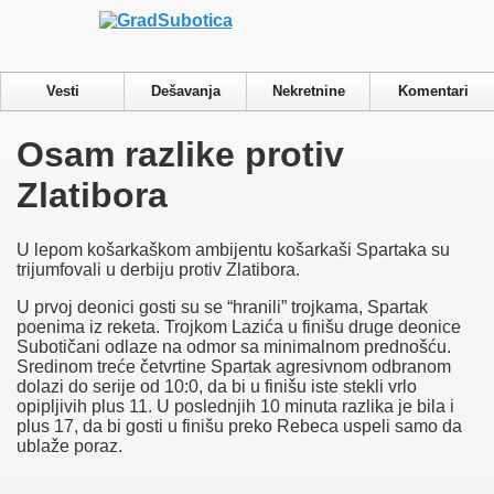
Privacy & Cookies Policy
Vesti
Dešavanja
Nekretnine
Komentari
Osam razlike protiv
Zlatibora
U lepom košarkaškom ambijentu košarkaši Spartaka su
trijumfovali u derbiju protiv Zlatibora.
U prvoj deonici gosti su se “hranili” trojkama, Spartak
poenima iz reketa. Trojkom Lazića u finišu druge deonice
Subotičani odlaze na odmor sa minimalnom prednošću.
Sredinom treće četvrtine Spartak agresivnom odbranom
dolazi do serije od 10:0, da bi u finišu iste stekli vrlo
opipljivih plus 11. U poslednjih 10 minuta razlika je bila i
plus 17, da bi gosti u finišu preko Rebeca uspeli samo da
ublaže poraz.