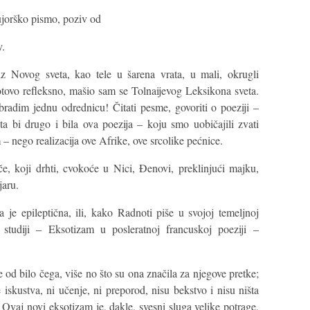
jujorško pismo, poziv od
y.
 Novog sveta, kao tele u šarena vrata, u mali, okrugli
otovo refleksno, mašio sam se Tolnaijevog Leksikona sveta.
adim jednu odrednicu! Čitati pesme, govoriti o poeziji –
ta bi drugo i bila ova poezija – koju smo uobičajili zvati
 nego realizacija ove Afrike, ove srcolike pećnice.
, koji drhti, cvokoće u Nici, Đenovi, preklinjući majku,
jaru.
je epileptična, ili, kako Radnoti piše u svojoj temeljnoj
 studiji – Eksotizam u posleratnoj francuskoj poeziji –
od bilo čega, više no što su ona značila za njegove pretke;
 iskustva, ni učenje, ni preporod, nisu bekstvo i nisu ništa
Ovaj novi eksotizam je, dakle, svesni sluga velike potrage,