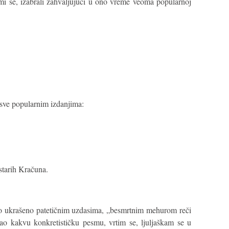
i mi se, izabrali zahvaljujući u ono vreme veoma popularnoj
sve popularnim izdanjima:
starih Kračuna.
to ukrašeno patetičnim uzdasima, „besmrtnim mehurom reči
ao kakvu konkretističku pesmu, vrtim se, ljuljaškam se u