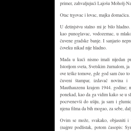
primer, zahvaljujući Lajošu Moholj-Na
Otac trgovac i lovac, majka domaćica.
U detinjstvu stalno mi je bilo hladno
kao punoglavac, vodozemac, u mlakoj
čuvene gradske banje. I sanjario nep
čoveku nikad nije hladno.
Mada u kući nismo imali nijedan pri
Istorijom sveta, Svetskim žurnalom, j
ove teške tomove, gde god sam čuo to i
čuveni štampar, izdavač novina 
Mauthauzenu krajem 1944. godine; na
ponekad, kao da ga vidim kako se u s
pocrvenevši do ušiju, ja sam i glumi
njena filma da bih mogao, za sebe, dalj
Ovim se može, svakako, objasniti i 
(najpre podlistak, potom časopis: 