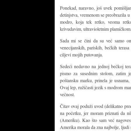
Ponekad, naravno, još uvek pomišljam 
detinjstva, vremenom se preobrazila u m
modro, koja tek retko, veoma retko
krivudavim, ultravioletnim plamičkom
Sada mi se čini da su već samo oni 
venecijanskih, pariskih, bečkih terasa 
ciljevi mojih putovanja.
Sedeći nedavno na jednoj bečkoj ter
pismo za susednim stolom, zatim je
poštansku marku, prinela je usnama, o
Ovaj lep, ružičasti jezik s modrom m
večnost.
Čitav ovaj poduži uvod (delikatno pre
na početku, jer moram priznati da ni
(Ameriku). Kao što sam već nagovest
Amerika morala da zna najbolje, ljudi 