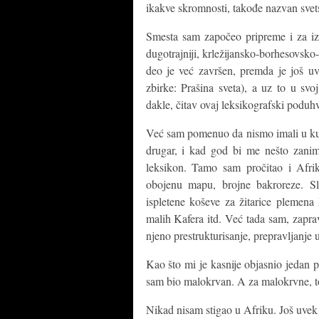
ikakve skromnosti, takođe nazvan svet
Smesta sam započeo pripreme i za iz
dugotrajniji, krležijansko-borhesovsko-
deo je već završen, premda je još u
zbirke: Prašina sveta), a uz to u sv
dakle, čitav ovaj leksikografski poduh
Već sam pomenuo da nismo imali u kući
drugar, i kad god bi me nešto zanim
leksikon. Tamo sam pročitao i Afrik
obojenu mapu, brojne bakroreze. Sl
ispletene koševe za žitarice plemena
malih Kafera itd. Već tada sam, zapr
njeno prestrukturisanje, prepravljanje 
Kao što mi je kasnije objasnio jedan p
sam bio malokrvan. A za malokrvne, to
Nikad nisam stigao u Afriku. Još uvek