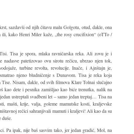
krst, sazdavši od njih čitavu malu Golgotu, otud, dakle, ona
ili, kako Henri Miler kaže, „the rosy crucifixion“ (oTTo /
isi. Tisa je spora, mlaka ravničarska reka. Ali zovu je i
e nadasve patetizovao ovu sirotu rečicu, ubrzao njen tok,
ojaže, turbine revolta, revolucije. Inače, i Ajnštajn je,
 posmatrao njeno bludničenje s Dunavom. Tisa je reka koja
sa Tise. Nisam, dakle, od svih filmova Klare Tolnai slučajno
š kao dete i pesnika zamišljao kao biće trenutka, nalik na
o jedan ustreptali svadbeni let – samo jedan treptaj… Tisa na
i, mašti, krije, valja, goleme mamutske kosti, kraljevske
ištavnoj rečici sahranjivali mamuti i kraljevi! Ali kao da su
e duše.
ci. Pa ipak, nije baš sasvim tako, jer jedan gradić, Mol, na