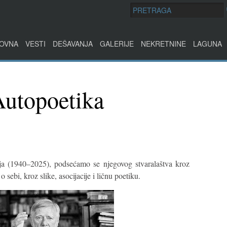
OVNA
VESTI
DEŠAVANJA
GALERIJE
NEKRETNINE
LAGUNA
Autopoetika
a (1940–2025), podsećamo se njegovog stvaralaštva kroz
 sebi, kroz slike, asocijacije i ličnu poetiku.