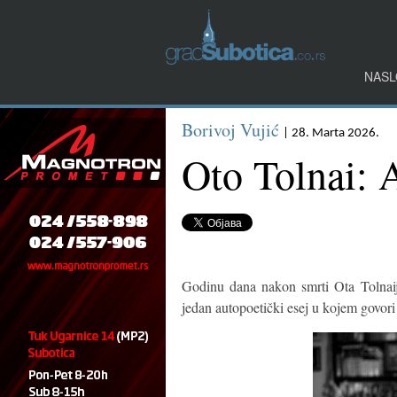
NASL
Borivoj Vujić
| 28. Marta 2026.
Oto Tolnai: 
Godinu dana nakon smrti Ota Tolnaij
jedan autopoetički esej u kojem govori o