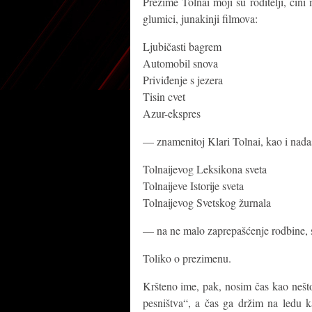
Prezime Tolnai moji su roditelji, čin
glumici, junakinji filmova:
Ljubičasti bagrem
Automobil snova
Priviđenje s jezera
Tisin cvet
Azur-ekspres
— znamenitoj Klari Tolnai, kao i nada
Tolnaijevog Leksikona sveta
Tolnaijeve Istorije sveta
Tolnaijevog Svetskog žurnala
— na ne malo zaprepašćenje rodbine, 
Toliko o prezimenu.
Kršteno ime, pak, nosim čas kao neš
pesništva“, a čas ga držim na ledu k