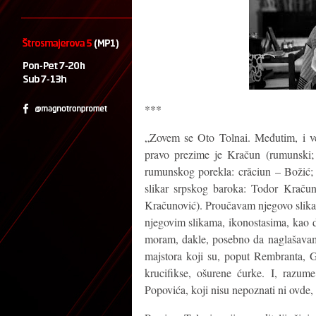
***
„Zovem se Oto Tolnai. Međutim, i ve
pravo prezime je Kračun (rumunski;
rumunskog porekla: crăciun – Božić; 
slikar srpskog baroka: Todor Kračun
Kračunović). Proučavam njegovo slikars
njegovim slikama, ikonostasima, kao d
moram, dakle, posebno da naglašavam 
majstora koji su, poput Rembranta, Go
krucifikse, ošurene ćurke. I, razum
Popovića, koji nisu nepoznati ni ovde