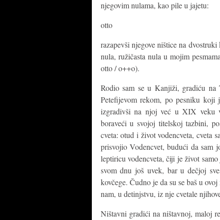
njegovim nulama, kao pile u jajetu:
otto
razapevši njegove ništice na dvostruki 
nula, ružičasta nula u mojim pesmama 
otto / o++o).
Rodio sam se u Kanjiži, gradiću na T
Petefijevom rekom, po pesniku koji j
izgradivši na njoj već u XIX veku vod
boraveći u svojoj titelskoj tazbini,
cveta: otud i život vodencveta, cveta 
prisvojio Vodencvet, budući da sam jo
leptiricu vodencveta, čiji je život sam
svom dnu još uvek, bar u dečjoj svest
kovčege. Čudno je da su se baš u ovoj n
nam, u detinjstvu, iz nje cvetale njihov
Ništavni gradići na ništavnoj, maloj re