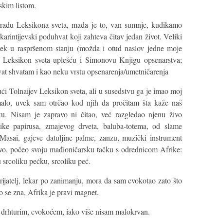
skim listom.
radu Leksikona sveta, mada je to, van sumnje, kudikamo
karintijevski poduhvat koji zahteva čitav jedan život. Veliki
vek u raspršenom stanju (možda i otud naslov jedne moje
oj Leksikon sveta uplešću i Simonovu Knjigu opsenarstva;
vat shvatam i kao neku vrstu opsenarenja/umetničarenja
 Tolnaijev Leksikon sveta, ali u susedstvu ga je imao moj
alo, uvek sam otrčao kod njih da pročitam šta kaže naš
u. Nisam je zapravo ni čitao, već razgledao njenu živo
ike papirusa, zmajevog drveta, baluba-totema, od slame
 Masai, gajeve datuljine palme, zanzu, muzički instrument
avo, počeo svoju mađioničarsku tačku s odrednicom Afrike:
u srcoliku pećku, srcoliku peć.
rijatelj, lekar po zanimanju, mora da sam cvokotao zato što
 se zna, Afrika je pravi magnet.
 drhturim, cvokoćem, iako više nisam malokrvan.