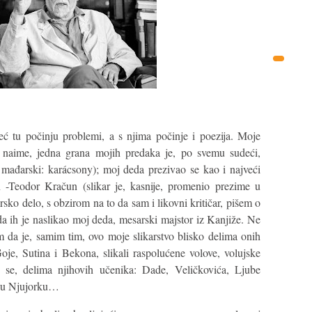
ć tu počinju problemi, a s njima počinje i poezija. Moje
 naime, jedna grana mojih predaka je, po svemu sudeći,
mađarski: karácsony); moj deda prezivao se kao i najveći
 -Teodor Kračun (slikar je, kasnije, promenio prezime u
ko delo, s obzirom na to da sam i likovni kritičar, pišem o
a ih je naslikao moj deda, mesarski majstor iz Kanjiže. Ne
da je, samim tim, ovo moje slikarstvo blisko delima onih
je, Sutina i Bekona, slikali raspolućene volove, volujske
e se, delima njihovih učenika: Dade, Veličkovića, Ljube
, u Njujorku…