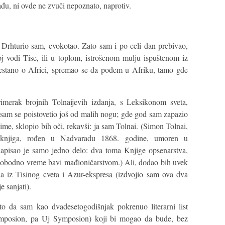
đu, ni ovde ne zvuči nepoznato, naprotiv.
. Drhturio sam, cvokotao. Zato sam i po celi dan prebivao,
 vodi Tise, ili u toplom, istrošenom mulju ispuštenom iz
restano o Africi, spremao se da pođem u Afriku, tamo gde
merak brojnih Tolnaijevih izdanja, s Leksikonom sveta,
a sam se poistovetio još od malih nogu; gde god sam zapazio
me, sklopio bih oči, rekavši: ja sam Tolnai. (Simon Tolnai,
i knjiga, rođen u Nadvaradu 1868. godine, umoren u
pisao je samo jedno delo: dva toma Knjige opsenarstva,
lobodno vreme bavi mađioničarstvom.) Ali, dodao bih uvek
ca iz Tisinog cveta i Azur-ekspresa (izdvojio sam ova dva
e sanjati).
to da sam kao dvadesetogodišnjak pokrenuo literarni list
Symposion, pa Uj Symposion) koji bi mogao da bude, bez