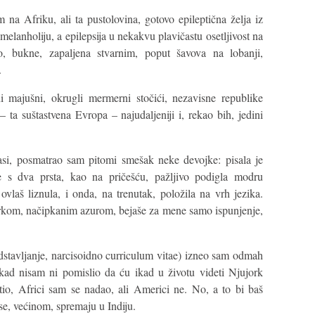
na Afriku, ali ta pustolovina, gotovo epileptična želja iz
elanholiju, a epilepsija u nekakvu plavičastu osetljivost na
, bukne, zapaljena stvarnim, poput šavova na lobanji,
.
majušni, okrugli mermerni stočići, nezavisne republike
– ta suštastvena Evropa – najudaljeniji i, rekao bih, jedini
asi, posmatrao sam pitomi smešak neke devojke: pisala je
 s dva prsta, kao na pričešću, pažljivo podigla modru
vlaš liznula, i onda, na trenutak, položila na vrh jezika.
arkom, načipkanim azurom, bejaše za mene samo ispunjenje,
dstavljanje, narcisoidno curriculum vitae) izneo sam odmah
kad nisam ni pomislio da ću ikad u životu videti Njujork
io, Africi sam se nadao, ali Americi ne. No, a to bi baš
se, većinom, spremaju u Indiju.