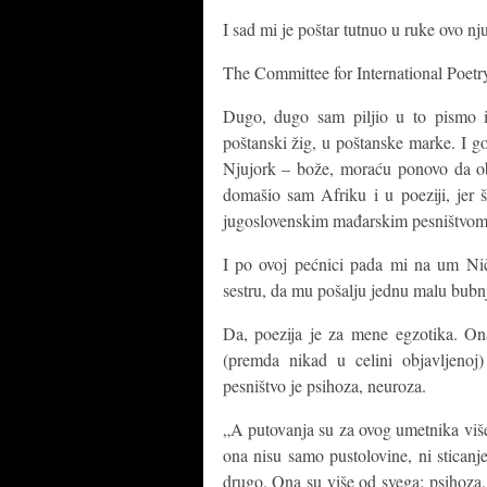
I sad mi je poštar tutnuo u ruke ovo n
The Committee for International Poetr
Dugo, dugo sam piljio u to pismo iz
poštanski žig, u poštanske marke. I g
Njujork – bože, moraću ponovo da obr
domašio sam Afriku i u poeziji, jer š
jugoslovenskim mađarskim pesništvom –
I po ovoj pećnici pada mi na um Niče
sestru, da mu pošalju jednu malu bubn
Da, poezija je za mene egzotika. Ona 
(premda nikad u celini objavljenoj)
pesništvo je psihoza, neuroza.
„A putovanja su za ovog umetnika više 
ona nisu samo pustolovine, ni sticanje
drugo. Ona su više od svega: psihoza. 