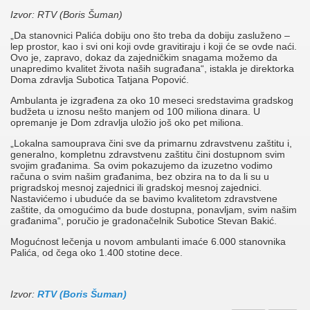
Izvor: RTV (Boris Šuman)
„Da stanovnici Palića dobiju ono što treba da dobiju zasluženo –
lep prostor, kao i svi oni koji ovde gravitiraju i koji će se ovde naći.
Ovo je, zapravo, dokaz da zajedničkim snagama možemo da
unapredimo kvalitet života naših sugrađana“, istakla je direktorka
Doma zdravlja Subotica Tatjana Popović.
Ambulanta je izgrađena za oko 10 meseci sredstavima gradskog
budžeta u iznosu nešto manjem od 100 miliona dinara. U
opremanje je Dom zdravlja uložio još oko pet miliona.
„Lokalna samouprava čini sve da primarnu zdravstvenu zaštitu i,
generalno, kompletnu zdravstvenu zaštitu čini dostupnom svim
svojim građanima. Sa ovim pokazujemo da izuzetno vodimo
računa o svim našim građanima, bez obzira na to da li su u
prigradskoj mesnoj zajednici ili gradskoj mesnoj zajednici.
Nastavićemo i ubuduće da se bavimo kvalitetom zdravstvene
zaštite, da omogućimo da bude dostupna, ponavljam, svim našim
građanima“, poručio je gradonačelnik Subotice Stevan Bakić.
Mogućnost lečenja u novom ambulanti imaće 6.000 stanovnika
Palića, od čega oko 1.400 stotine dece.
Izvor:
RTV (Boris Šuman)