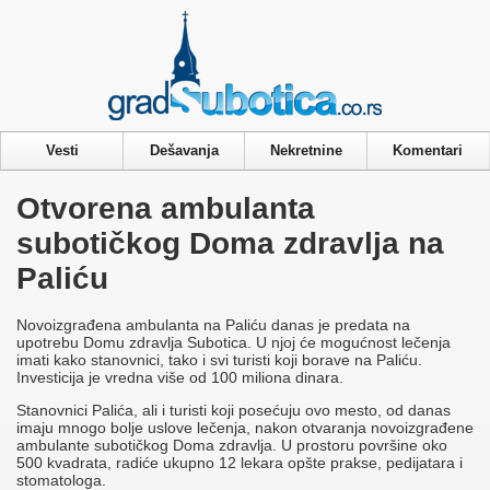
Privacy & Cookies Policy
Vesti
Dešavanja
Nekretnine
Komentari
Otvorena ambulanta
subotičkog Doma zdravlja na
Paliću
Novoizgrađena ambulanta na Paliću danas je predata na
upotrebu Domu zdravlja Subotica. U njoj će mogućnost lečenja
imati kako stanovnici, tako i svi turisti koji borave na Paliću.
Investicija je vredna više od 100 miliona dinara.
Stanovnici Palića, ali i turisti koji posećuju ovo mesto, od danas
imaju mnogo bolje uslove lečenja, nakon otvaranja novoizgrađene
ambulante subotičkog Doma zdravlja. U prostoru površine oko
500 kvadrata, radiće ukupno 12 lekara opšte prakse, pedijatara i
stomatologa.