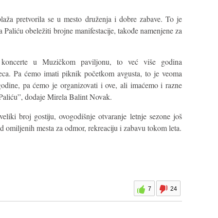
aža pretvorila se u mesto druženja i dobre zabave. To je
 Paliću obeležiti brojne manifestacije, takođe namenjene za
e koncerte u Muzičkom paviljonu, to već više godina
seca. Pa ćemo imati piknik početkom avgusta, to je veoma
 godine, pa ćemo je organizovati i ove, ali imaćemo i razne
Paliću”, dodaje Mirela Balint Novak.
veliki broj gostiju, ovogodišnje otvaranje letnje sezone još
od omiljenih mesta za odmor, rekreaciju i zabavu tokom leta.
7
24