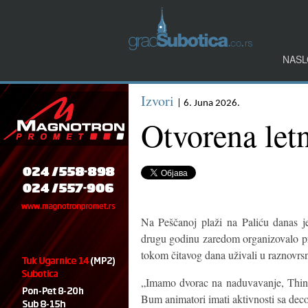
NASL
Izvori
| 6. Juna 2026.
Otvorena letn
Na Peščanoj plaži na Paliću danas je
drugu godinu zaredom organizovalo pre
tokom čitavog dana uživali u raznovr
„Imamo dvorac na naduvavanje, Think
Bum animatori imati aktivnosti sa deco