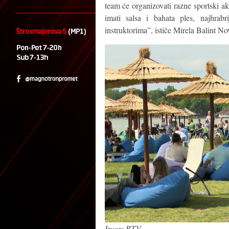
team će organizovati razne sportski 
imati salsa i bahata ples, najhrab
instruktorima”, ističe Mirela Balint N
Izvor: RTV