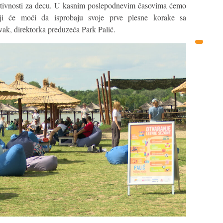
aktivnosti za decu. U kasnim poslepodnevim časovima ćemo
riji će moći da isprobaju svoje prve plesne korake sa
ovak, direktorka preduzeća Park Palić.