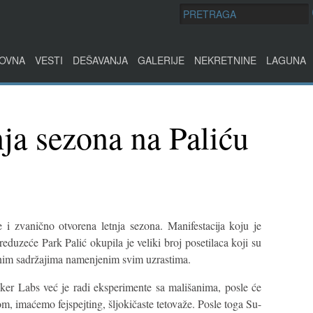
OVNA
VESTI
DEŠAVANJA
GALERIJE
NEKRETNINE
LAGUNA
ja sezona na Paliću
 i zvanično otvorena letnja sezona. Manifestacija koju je
duzeće Park Palić okupila je veliki broj posetilaca koji su
snim sadržajima namenjenim svim uzrastima.
er Labs već je radi eksperimente sa mališanima, posle će
m, imaćemo fejspejting, šljokičaste tetovaže. Posle toga Su-