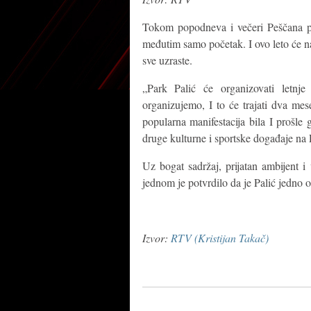
Tokom popodneva i večeri Peščana pl
međutim samo početak. I ovo leto će na
sve uzraste.
„Park Palić će organizovati letnj
organizujemo, I to će trajati dva me
popularna manifestacija bila I prošle
druge kulturne i sportske događaje na 
Uz bogat sadržaj, prijatan ambijent i 
jednom je potvrdilo da je Palić jedno 
Izvor:
RTV (Kristijan Takač)