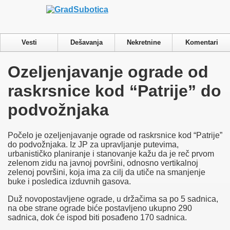
Ovaj sajt koristi cookies.
Više o cookies
Cookie
podešavanja
Prihvatam
Pročitajte našu Politiku Privatnosti.
Privacy & Cookies Policy
Vesti
Dešavanja
Nekretnine
Komentari
Close
Ozeljenjavanje ograde od
Privacy Overview
raskrsnice kod “Patrije” do
This website uses cookies to improve your experience while you
podvožnjaka
navigate through the website. Out of these cookies, the cookies that are
categorized as necessary are stored on your browser as they are
essential for the working of basic functionalities of the website. We
Počelo je ozeljenjavanje ograde od raskrsnice kod “Patrije”
also use third-party cookies that help us analyze and understand how
do podvožnjaka. Iz JP za upravljanje putevima,
you use this website. These cookies will be stored in your browser
urbanističko planiranje i stanovanje kažu da je reč prvom
only with your consent. You also have the option to opt-out of these
zelenom zidu na javnoj površini, odnosno vertikalnoj
cookies. But opting out of some of these cookies may have an effect
zelenoj površini, koja ima za cilj da utiče na smanjenje
on your browsing experience.
buke i posledica izduvnih gasova.
Necessary
Necessary
Duž novopostavljene ograde, u držačima sa po 5 sadnica,
Always Enabled
na obe strane ograde biće postavljeno ukupno 290
Necessary cookies are absolutely essential for the website to function
sadnica, dok će ispod biti posađeno 170 sadnica.
properly. This category only includes cookies that ensures basic