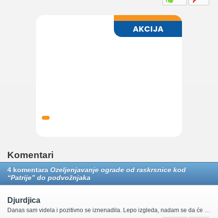
Komentari
4 komentara
Ozeljenjavanje ograde od raskrsnice kod
“Patrije” do podvožnjaka
Djurdjica
Danas sam videla i pozitivno se iznenadila. Lepo izgleda, nadam se da će biljčice izdržati toplotu. Da bi ta ograda dobila funkciju zelenog zida treba još mnogo više sadnica, jer kako (koliko) je sada postavljeno one su samo čista dekoracija. U svakom slučaju odlična inicijativa, totalno neočekivano od „zna se koga“.