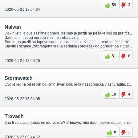
59
3
2026-05-21 18:04:34
NaIvan
Dok nije bilo ove zaštitne ograde, trebalo je paziti na pešake koji su pretrčavali put.
Sad na njih zbog ograde više ne treba paziti.
Sad treba paziti na lopove sadnica, sadnice su za njih mamac, ko će biti kriv ako neki od njih bude noću udaren automobilom?
Stavite i oznaku „zabranjena krađa sadnica i prelazak do ograde“ da situacija bude jasna ko bi mogao biti kriv u slučaju nezgode.
51
8
2026-05-21 18:06:26
Stormwatch
Ovo je jedna od retkih odlicnih stvari koju je ta nazadnjacka vlast uradila, zajedno sa dodatnim trakama za skretanje na tom putu.
10
4
2026-05-22 15:04:05
Trovach
Zna li se zasto danas ne idu vozovi? Srbijavoz nije dao nikakvo objasnjenje. Verovatno smatraju da nemaju oni sta da nam objasnjavaju i polazu racune. Dobro, svi znamo zasto, ali su se pre barem potrudili da nam slazu.
8
1
2026-05-23 09:44:12