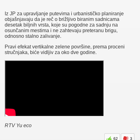
functionalities and security features of the website. These cookies do
not store any personal information.
Iz JP za upravljanje putevima i urbanističko planiranje
Non-necessary
objašnjavaju da je reč o brižljivo biranim sadnicama
Non-necessary
desetak biljnih vrsta, koje su pogodne za sadnju na
Any cookies that may not be particularly necessary for the website to
osunčanim mestima i ne zahtevaju preteranu brigu,
function and is used specifically to collect user personal data via
odnosno stalno zalivanje.
analytics, ads, other embedded contents are termed as non-necessary
cookies. It is mandatory to procure user consent prior to running these
Pravi efekat vertikalne zelene površine, prema proceni
cookies on your website.
stručnjaka, biće vidljiv za oko dve godine.
SAVE & ACCEPT
RTV Yu eco
62
3