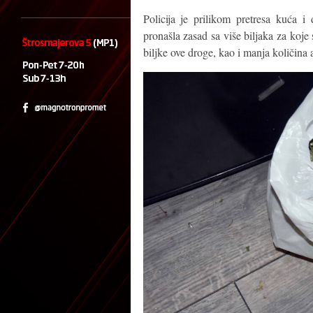
Policija je prilikom pretresa kuća i 
pronašla zasad sa više biljaka za koj
biljke ove droge, kao i manja količina 