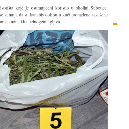
dvorišta koje je osumnjičeni koristio u okolini Subotice,
e se sumnja da su kanabis dok su u kući pronađene sasušene
amfetamina i halucinogenih gljiva.