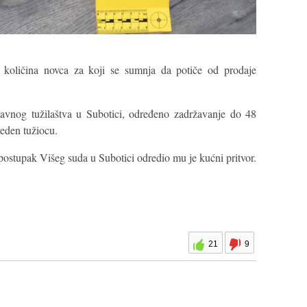
 količina novca za koji se sumnja da potiče od prodaje
vnog tužilaštva u Subotici, određeno zadržavanje do 48
veden tužiocu.
postupak Višeg suda u Subotici odredio mu je kućni pritvor.
21
9