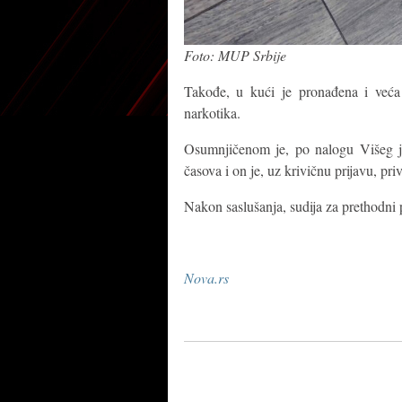
Foto: MUP Srbije
Takođe, u kući je pronađena i veća
narkotika.
Osumnjičenom je, po nalogu Višeg ja
časova i on je, uz krivičnu prijavu, pri
Nakon saslušanja, sudija za prethodni 
Nova.rs