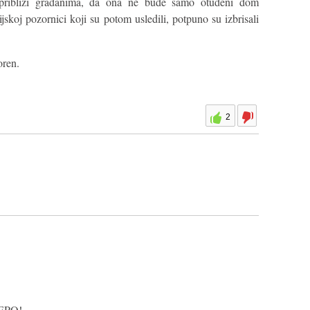
a približi građanima, da ona ne bude samo otuđeni dom
ijskoj pozornici koji su potom usledili, potpuno su izbrisali
oren.
2
EPO!