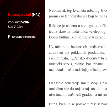
Nedostatak tog kvaliteta urbanog živo
promakao tehnokratama i koji bi mogao 
Rešenje je nađeno u srcu grada, u Gra
jedna skrovita mala ulica velelepnog
Doma kulture, koji se uselio u zgradu, 
Uz minimum budžetskih sredstava i p
atraktivni niz prikladnih prodavnica,
sasvim realne. „Parisko dvorište“ bi 
turistički servis, radnje, bar, pivnic
razbuktala maštu tadašnjeg mladog sveta
Današnje generacije imaju svoju Eng
omladina nije dosanjala taj san, da ima
nisu imali ni naši veći gradovi, a mi sm
Istina, krenulo se polako u raščišćav