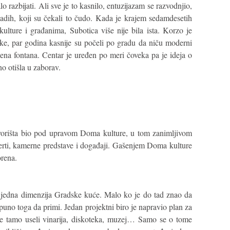
lo razbijati. Ali sve je to kasnilo, entuzijazam se razvodnjio,
mladih, koji su čekali to čudo. Kada je krajem sedamdesetih
lture i građanima, Subotica više nije bila ista. Korzo je
ke, par godina kasnije su počeli po gradu da niču moderni
lena fontana. Centar je uređen po meri čoveka pa je ideja o
o otišla u zaborav.
dvorišta bio pod upravom Doma kulture, u tom zanimljivom
erti, kamerne predstave i događaji. Gašenjem Doma kulture
orena.
š jedna dimenzija Gradske kuće. Malo ko je do tad znao da
puno toga da primi. Jedan projektni biro je napravio plan za
 se tamo useli vinarija, diskoteka, muzej… Samo se o tome