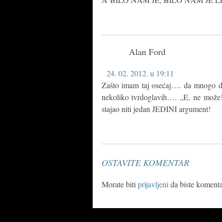
Alan Ford
24. 02. 2012. u 19:11
Zašto imam taj osećaj…. da mnogo dobr
nekoliko tvrdoglavih…. „E, ne može!
stajao niti jedan JEDINI argument!
OSTAVITE KOMENTAR
Morate biti
prijavljeni
da biste komentar