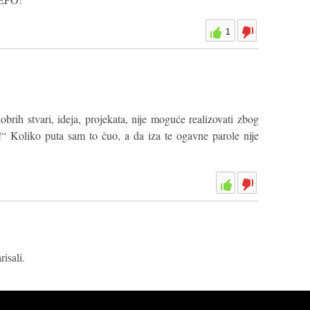
1
ih stvari, ideja, projekata, nije moguće realizovati zbog
“ Koliko puta sam to čuo, a da iza te ogavne parole nije
isali.