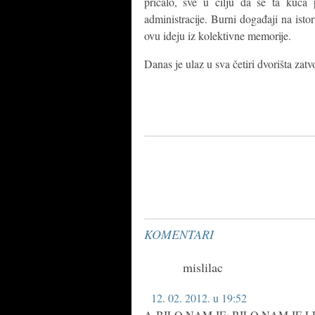
pričalo, sve u cilju da se ta kuć
administracije. Burni događaji na istor
ovu ideju iz kolektivne memorije.
Danas je ulaz u sva četiri dvorišta zatv
KOMENTARI
mislilac
12. 02. 2012. u 19:52
A BILO NAM JE, BILO NAM JE L