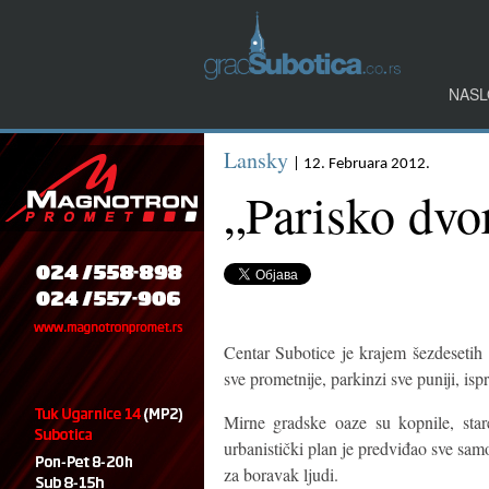
NASL
Lansky
| 12. Februara 2012.
„Parisko dvo
Centar Subotice je krajem šezdesetih
sve prometnije, parkinzi sve puniji, i
Mirne gradske oaze su kopnile, sta
urbanistički plan je predviđao sve sam
za boravak ljudi.