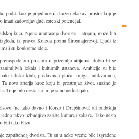
ta, podstakao je pojedince da traže nekakav prostor koji je
imati zadovoljavajući estetski potencijal.
dskoj kući. Njeno unutrašnje dvorište – atrijum, može biti
 izgleda, iz pravca Korzoa prema Štrosmajerovoj. Ljudi iz
imali su konkretne ideje.
reraspodelom prostora u prizemlju atrijuma, dobio bi se
 zanimljivih lokala i kulturnih ustanova. Ambicije su bile
imalo i disko klub, prodavnicu ploča, knjiga, antikvarnicu,
u…Ta nova arterija kroz koju bi prostrujao život, snažno je
. To je bilo nešto što im je silno nedostajalo.
elsovu (ne tako davno i Korzo i Drapšinovu) ali ondašnja
 jedno takvo uzbudljivo žarište kulture i zabave. Tako nešto
o bili tako blizu.
anje zapuštenog dvorišta. Tu su u neko vreme bile izgrađene