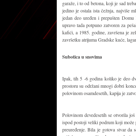
garaže, i to od betona, koji je sad treba
jedino je ostala ista čežnja, najviše 
jedan deo uređen i prepušten Domu ku
upravo tada potpuno zatvoren za peša
kafići, a 1985. godine, završena je ze
završetku atrijuma Gradske kuće, lagan
Subotica u snovima
Ipak, tih 5 -6 godina koliko je deo 
prostoru su održani mnogi dobri konc
polovinom osamdesetih, kapija je zatv
Polovinom devedesetih se otvorila jo
ispod postoji veliki podrum koji može 
preuređenje. Bila je gotova stvar da