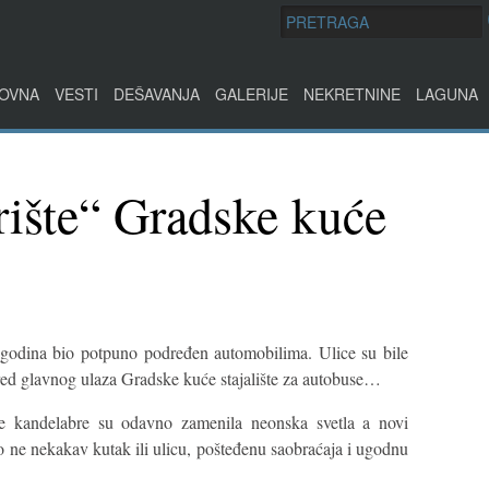
OVNA
VESTI
DEŠAVANJA
GALERIJE
NEKRETNINE
LAGUNA
rište“ Gradske kuće
 godina bio potpuno podređen automobilima. Ulice su bile
spred glavnog ulaza Gradske kuće stajalište za autobuse…
re kandelabre su odavno zamenila neonska svetla a novi
o ne nekakav kutak ili ulicu, pošteđenu saobraćaja i ugodnu