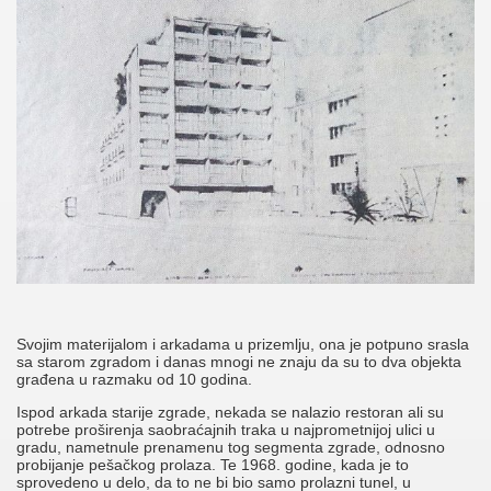
Svojim materijalom i arkadama u prizemlju, ona je potpuno srasla
sa starom zgradom i danas mnogi ne znaju da su to dva objekta
građena u razmaku od 10 godina.
Ispod arkada starije zgrade, nekada se nalazio restoran ali su
potrebe proširenja saobraćajnih traka u najprometnijoj ulici u
gradu, nametnule prenamenu tog segmenta zgrade, odnosno
probijanje pešačkog prolaza. Te 1968. godine, kada je to
sprovedeno u delo, da to ne bi bio samo prolazni tunel, u