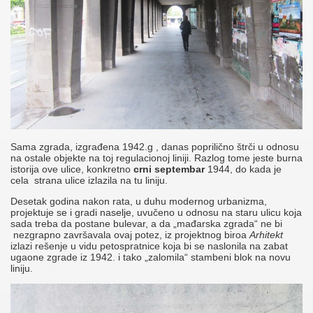
Sama zgrada, izgrađena 1942.g , danas poprilično štrči u odnosu
na ostale objekte na toj regulacionoj liniji. Razlog tome jeste burna
istorija ove ulice, konkretno
crni septembar
1944, do kada je
cela strana ulice izlazila na tu liniju.
Desetak godina nakon rata, u duhu modernog urbanizma,
projektuje se i gradi naselje, uvučeno u odnosu na staru ulicu koja
sada treba da postane bulevar, a da „mađarska zgrada“ ne bi
nezgrapno završavala ovaj potez, iz projektnog biroa
Arhitekt
izlazi rešenje u vidu petospratnice koja bi se naslonila na zabat
ugaone zgrade iz 1942. i tako „zalomila“ stambeni blok na novu
liniju.