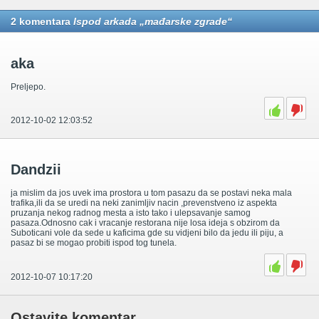
2 komentara
Ispod arkada „mađarske zgrade“
aka
Preljepo.
2012-10-02 12:03:52
Dandzii
ja mislim da jos uvek ima prostora u tom pasazu da se postavi neka mala
trafika,ili da se uredi na neki zanimljiv nacin ,prevenstveno iz aspekta
pruzanja nekog radnog mesta a isto tako i ulepsavanje samog
pasaza.Odnosno cak i vracanje restorana nije losa ideja s obzirom da
Suboticani vole da sede u kaficima gde su vidjeni bilo da jedu ili piju, a
pasaz bi se mogao probiti ispod tog tunela.
2012-10-07 10:17:20
Ostavite komentar