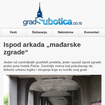
Privacy & Cookies Policy
Vesti
Dešavanja
Nekretnine
Komentari
Ispod arkada „mađarske
zgrade“
Jedan od zanimljivijih gradskih predela, jeste i pasaž ispod zgrade
preko puta hotela Patria. Zanimljiv onima koji pokušavaju da
dokuče urbanu logiku i strujanja koja su tvorile ovaj grad.