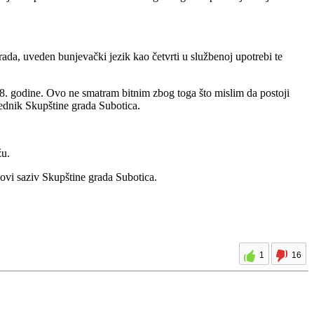
ada, uveden bunjevački jezik kao četvrti u službenoj upotrebi te
8. godine. Ovo ne smatram bitnim zbog toga što mislim da postoji
ednik Skupštine grada Subotica.
žu.
novi saziv Skupštine grada Subotica.
1
16