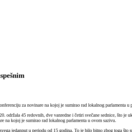
uspešnim
konferenciju za novinare na kojoj je sumirao rad lokalnog parlamenta u 
0. održala 45 redovnih, dve vanredne i četiri svečane sednice, što je u
are na kojoj je sumirao rad lokalnog parlamenta u ovom sazivu.
o svega jedanput u periodu od 15 godina. To je bilo bitno zbog toga što