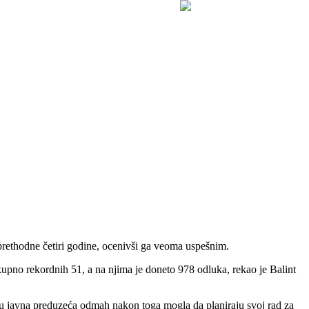
prethodne četiri godine, ocenivši ga veoma uspešnim.
kupno rekordnih 51, a na njima je doneto 978 odluka, rekao je Balint
 su javna preduzeća odmah nakon toga mogla da planiraju svoj rad za