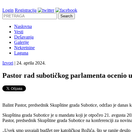
Login
Registracija
Naslovna
Vesti
Dešavanja
Galerije
Nekretnine
Laguna
Izvori
| 24. aprila 2024.
Pastor rad subotičkog parlamenta ocenio 
Balint Pastor, predsednik Skupštine grada Subotice, održao je danas 
Skupština grada Subotice je u mandatu koji je otpočeo 21. avgusta 202
Pastor, predsednik Skupštine grada Subotice na konferenciji za novin
„Uvek smo usvajali budžet pre katoličkog Božića, što se ranije desil