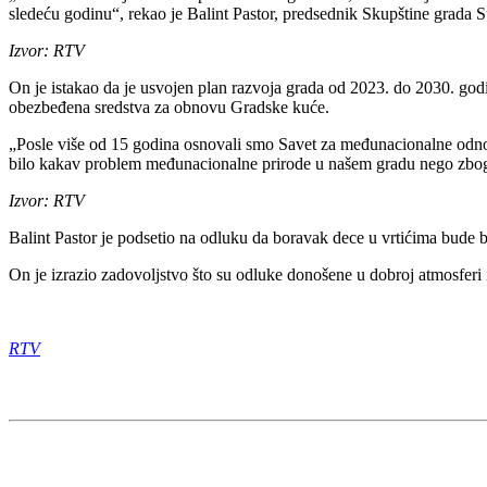
sledeću godinu“, rekao je Balint Pastor, predsednik Skupštine grada S
Izvor: RTV
On je istakao da je usvojen plan razvoja grada od 2023. do 2030. godi
obezbeđena sredstva za obnovu Gradske kuće.
„Posle više od 15 godina osnovali smo Savet za međunacionalne odnos
bilo kakav problem međunacionalne prirode u našem gradu nego zbog t
Izvor: RTV
Balint Pastor je podsetio na odluku da boravak dece u vrtićima bude b
On je izrazio zadovoljstvo što su odluke donošene u dobroj atmosferi 
RTV