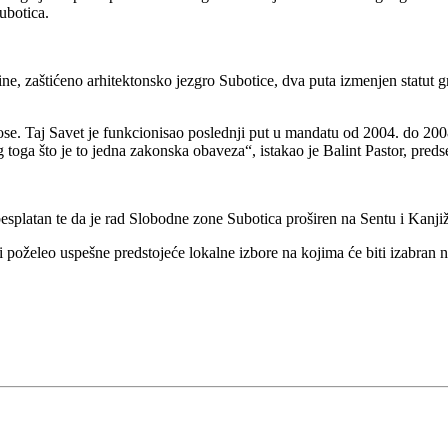
ubotica.
ne, zaštićeno arhitektonsko jezgro Subotice, dva puta izmenjen statut gr
e. Taj Savet je funkcionisao poslednji put u mandatu od 2004. do 200
oga što je to jedna zakonska obaveza“, istakao je Balint Pastor, preds
esplatan te da je rad Slobodne zone Subotica proširen na Sentu i Kanji
i poželeo uspešne predstojeće lokalne izbore na kojima će biti izabran 