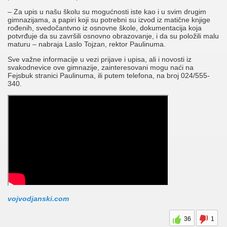
– Za upis u našu školu su mogućnosti iste kao i u svim drugim
gimnazijama, a papiri koji su potrebni su izvod iz matične knjige
rođenih, svedočantvno iz osnovne škole, dokumentacija koja
potvrđuje da su završili osnovno obrazovanje, i da su položili malu
maturu – nabraja Laslo Tojzan, rektor Paulinuma.
Sve važne informacije u vezi prijave i upisa, ali i novosti iz
svakodnevice ove gimnazije, zainteresovani mogu naći na
Fejsbuk stranici Paulinuma, ili putem telefona, na broj 024/555-
340.
vojvodjanski.com
36
1