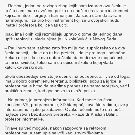
– Recimo, jedan od razloga zbog kojih sam izabrao ovu školu je
to što sam imao savršenu priliku da naučim da sviram instrument
koji sam hteo – orgulje i harmonijum. Ja sada učim da sviram
harmonijum, i za bilo koji instrument koji se u ovoj školi nudi,
imate i profesora koji će vas učiti.
Ipak, ima i onih koji razmišljaju upravo o tome da jednog dana
upišu teologiju. Među njima je i Nikola Vukić iz Novog Sada.
– Paulinum sam izabrao zato što mi je moj župnik rekao da ova
škola postoji, i da je on tu bio prefekt, i da je pre toga i pohađao.
Rekao mi je i da je ovo dobra škola, da nudi razne mogućnosti, i
to mi se svidelo, želeo sam da upišem školu u kojoj vlada
katoličko-verski duh.
Škola obezbeđuje sve što je učenicima potrebno, ali iviše od toga:
imaju dobro opremljenu teretanu, biblioteku, sobu za igrice, a
profesorima je bitno da mladima prenesu ne samo teorijsko, već i
praktično znanje, kad god se za to ukaže prilika.
– Na primer, ja predajem informatiku. Kod mene na času
koristimo VR, programiranje, 3D štampač, i ovo što radimo, sve je
interesantno, i jako je zabavno. Ovako, učenik može da nauči i
najteže stvari bez ikakvih prepreka – kaže dr Kristian Balint,
profesor informatike.
Prijave su već moguće, nakon razgovora sa rektorom i
profesorima, a sam upis se vrši kao u svim školama.