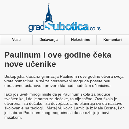
Privacy & Cookies Policy
Vesti
Dešavanja
Nekretnine
Komentari
Paulinum i ove godine čeka
nove učenike
Biskupijska klasična gimnazija Paulinum i ove godine otvara svoja
vrata osmacima, a svi zainteresovani mogu da posete ovu
obrazovnu ustanovu i provere šta nudi budućim učenicima.
Iako još uvek mnogi misle da je Paulinum škola za buduće
sveštenike, i da je samo za dečake, to nije tačno. Ova škola je
otvorena i za dečake i za devojčice, a ne planiraju svi da nastave
školovanje na teologiji. Matej Vujković Lamić je iz Male Bosne, i on
je izabrao Paulinum zbog mogućnosti da se ozbiljnije bavi
muzikom.