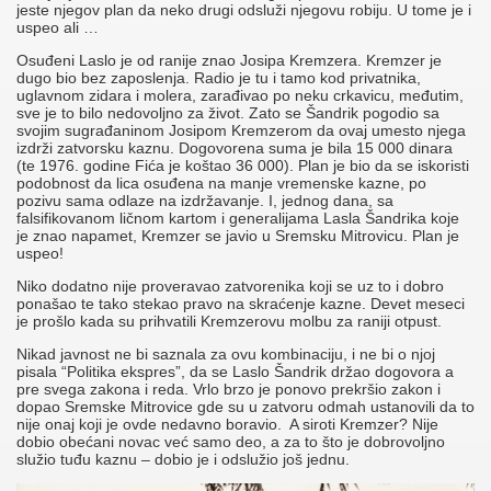
jeste njegov plan da neko drugi odsluži njegovu robiju. U tome je i
uspeo ali …
Osuđeni Laslo je od ranije znao Josipa Kremzera. Kremzer je
dugo bio bez zaposlenja. Radio je tu i tamo kod privatnika,
uglavnom zidara i molera, zarađivao po neku crkavicu, međutim,
sve je to bilo nedovoljno za život. Zato se Šandrik pogodio sa
svojim sugrađaninom Josipom Kremzerom da ovaj umesto njega
izdrži zatvorsku kaznu. Dogovorena suma je bila 15 000 dinara
(te 1976. godine Fića je koštao 36 000). Plan je bio da se iskoristi
podobnost da lica osuđena na manje vremenske kazne, po
pozivu sama odlaze na izdržavanje. I, jednog dana, sa
falsifikovanom ličnom kartom i generalijama Lasla Šandrika koje
je znao napamet, Kremzer se javio u Sremsku Mitrovicu. Plan je
uspeo!
Niko dodatno nije proveravao zatvorenika koji se uz to i dobro
ponašao te tako stekao pravo na skraćenje kazne. Devet meseci
je prošlo kada su prihvatili Kremzerovu molbu za raniji otpust.
Nikad javnost ne bi saznala za ovu kombinaciju, i ne bi o njoj
pisala “Politika ekspres”, da se Laslo Šandrik držao dogovora a
pre svega zakona i reda. Vrlo brzo je ponovo prekršio zakon i
dopao Sremske Mitrovice gde su u zatvoru odmah ustanovili da to
nije onaj koji je ovde nedavno boravio. A siroti Kremzer? Nije
dobio obećani novac već samo deo, a za to što je dobrovoljno
služio tuđu kaznu – dobio je i odslužio još jednu.