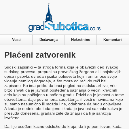
Privacy & Cookies Policy
Vesti
Dešavanja
Nekretnine
Komentari
Plaćeni zatvorenik
Sudski zapisnici – ta stroga forma koja je obavezni deo svakog
sudskog procesa, prepuni su pravničkog žargona ali i najsirovijih
opisa i psovki, uvreda i jezika polusveta kojim oni iznose svoje
viđenje nemilog događaja, a što mora od reči do reči biti
zapisano. Ko ima priliku da baci pogled na sudsku arhivu, vrlo
brzo shvati da je javnost pošteđena saznanja o većini krivičnih
dela koja su počinjena u našem gradu. Privid da je javnost o tome
obaveštena, daju povremena saopštenja ili vesti u novinama koje
su samo nasumično ili možda i ne, odabrane da budu objavljene.
A kada je nedelo obelodanjeno i kada je javnost saznala kakva je
presuda donesena, građani žele da znaju i da li je sankcija
izvršena.
Da li je osuđeni kaznu odslužio do kraja, da li je pomilovan, kada