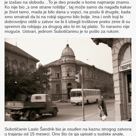
je izašao na slobodu…To je deo pravde o kome najmanje znamo.
Ko nije bio „s one strane roštilja“, taj može samo da nagađa kakav
je život tamo, mada je bilo dana u vojsci, na poslu ili drugde, kada
smo smatrali da bi na robiji sigurno bilo bolje. Ima i onih koji bi
dobrovoljno otišli u zatvor ne bi li izbegli troškove preko zime ili su
spremni da robijaju za drugog ako bi im taj platio. To naravno nije
moguće. Ustvari, jednom Subotičaninu je to pošlo za rukom.
Subotičanin Laslo Šandrik bio je osuđen na kaznu strogog zatvora
u trajanju od 15 meseci. Ono što će ga upisati u sudske anale,