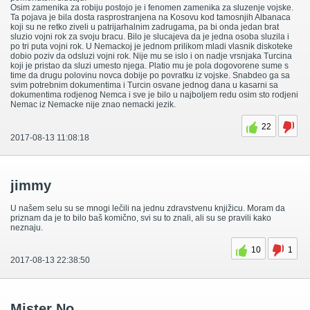
Osim zamenika za robiju postojo je i fenomen zamenika za sluzenje vojske.
Ta pojava je bila dosta rasprostranjena na Kosovu kod tamosnjih Albanaca
koji su ne retko ziveli u patrijarhalnim zadrugama, pa bi onda jedan brat
sluzio vojni rok za svoju bracu. Bilo je slucajeva da je jedna osoba sluzila i
po tri puta vojni rok. U Nemackoj je jednom prilikom mladi vlasnik diskoteke
dobio poziv da odsluzi vojni rok. Nije mu se islo i on nadje vrsnjaka Turcina
koji je pristao da sluzi umesto njega. Platio mu je pola dogovorene sume s
time da drugu polovinu novca dobije po povratku iz vojske. Snabdeo ga sa
svim potrebnim dokumentima i Turcin osvane jednog dana u kasarni sa
dokumentima rodjenog Nemca i sve je bilo u najboljem redu osim sto rodjeni
Nemac iz Nemacke nije znao nemacki jezik.
22
2017-08-13 11:08:18
jimmy
U našem selu su se mnogi lečili na jednu zdravstvenu knjižicu. Moram da
priznam da je to bilo baš komično, svi su to znali, ali su se pravili kako
neznaju.
10
1
2017-08-13 22:38:50
Mister No