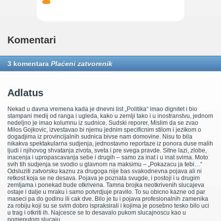
Komentari
3 komentara
Plaćeni zatvorenik
Adlatus
Nekad u davna vremena kada je dnevni list „Politika“ imao dignitet i bio
stampani medij od ranga i ugleda, kako u zemlji tako i u inostranstvu, jednom
nedeljno je imao kolumnu iz sudnice. Sudski reporer, Mislim da se zvao
Milos Gojkovic, izvestavao bi njemu jednim specificnim stilom i jezikom o
dogadjima iz provincijalnih sudnica bivse nam domovine. Nisu to bila
nikakva spektakularna sudjenja, jednostavno reportaze iz ponora duse malih
ljudi i njihovog shvatanja zivota, sveta i pre svega pravde. Sitne lazi, zlobe,
inacenja i upropascavanja sebe i drugih – samo za inat i u inat svima. Moto
svih tih sudjenja se svodio u glavnom na maksimu – „Pokazacu ja tebi…“
Odsluziti zatvorsku kaznu za drugoga nije bas svakodnevna pojava ali ni
retkost koja se ne desava. Pojava je poznata svugde, i postoji i u drugim
zemljama i ponekad bude otkrivena. Tamna brojka neotkrivenih slucajeva
ostaje i dalje u mraku i samo potvrdjuje pravilo. To su obicno kazne od par
maseci pa do godinu ili cak dve. Bilo je tu i pojava profesionalnih zamenika
za robiju koji su se svim dobro ispraksirali i kojima je posebno tesko bilo uci
u trag i otkriti ih. Najcesce se to desavalo pukom slucajnoscu kao u
pomenutom slucaju.