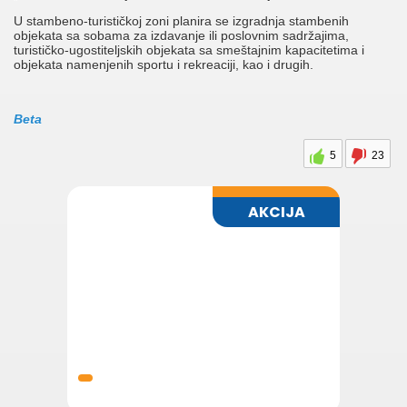
U stambeno-turističkoj zoni planira se izgradnja stambenih
objekata sa sobama za izdavanje ili poslovnim sadržajima,
turističko-ugostiteljskih objekata sa smeštajnim kapacitetima i
objekata namenjenih sportu i rekreaciji, kao i drugih.
Beta
5
23