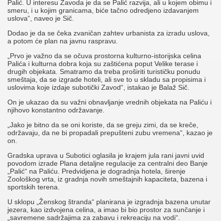
Palić. U interesu Zavoda je da se Palić razvija, ali u kojem obimu i
smeru, i u kojim granicama, biće tačno odredjeno izdavanjem
uslova“, naveo je Sič.
Dodao je da se čeka zvaničan zahtev urbanista za izradu uslova,
a potom će plan na javnu raspravu.
„Prvo je važno da se očuva prostorna kulturno-istorijska celina
Palića i kulturna dobra koja su zaštićena poput Velike terase i
drugih objekata. Smatramo da treba proširiti turističku ponudu
smeštaja, da se izgrade hoteli, ali sve to u skladu sa propisima i
uslovima koje izdaje subotički Zavod“, istakao je Balaž Sič.
On je ukazao da su važni obnavljanje vrednih objekata na Paliću i
njihovo konstantno održavanje.
„Jako je bitno da se oni koriste, da se greju zimi, da se kreče,
održavaju, da ne bi propadali prepušteni zubu vremena“, kazao je
on.
Gradska uprava u Subotici oglasila je krajem jula rani javni uvid
povodom izrade Plana detaljne regulacije za centralni deo Banje
„Palić“ na Paliću. Predvidjena je dogradnja hotela, širenje
Zoološkog vrta, iz gradnja novih smeštajnih kapaciteta, bazena i
sportskih terena.
U sklopu „Ženskog štranda“ planirana je izgradnja bazena unutar
jezera, kao izdvojena celina, a imao bi bio prostor za sunčanje i
„savremene sadržajima za zabavu i rekreaciju na vodi“.