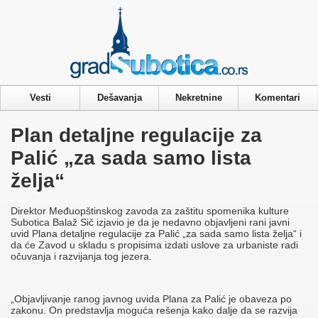
Privacy & Cookies Policy
Vesti
Dešavanja
Nekretnine
Komentari
Plan detaljne regulacije za
Palić „za sada samo lista
želja“
Direktor Međuopštinskog zavoda za zaštitu spomenika kulture
Subotica Balaž Sič izjavio je da je nedavno objavljeni rani javni
uvid Plana detaljne regulacije za Palić „za sada samo lista želja“ i
da će Zavod u skladu s propisima izdati uslove za urbaniste radi
očuvanja i razvijanja tog jezera.
„Objavljivanje ranog javnog uvida Plana za Palić je obaveza po
zakonu. On predstavlja moguća rešenja kako dalje da se razvija