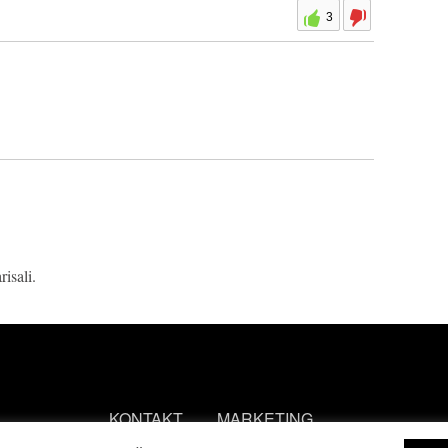
3
isali.
KONTAKT
MARKETING