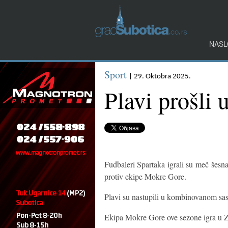
NASL
Sport
| 29. Oktobra 2025.
Plavi prošli 
Fudbaleri Spartaka igrali su meč šesn
protiv ekipe Mokre Gore.
Plavi su nastupili u kombinovanom sas
Ekipa Mokre Gore ove sezone igra u Z