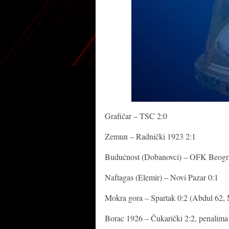
Grafičar – TSC 2:0
Zemun – Radnički 1923 2:1
Budućnost (Dobanovci) – OFK Beogra
Naftagas (Elemir) – Novi Pazar 0:1
Mokra gora – Spartak 0:2 (Abdul 62
Borac 1926 – Čukarički 2:2, penalima