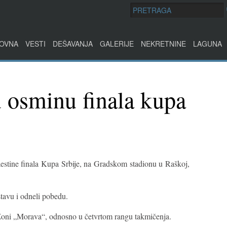
OVNA
VESTI
DEŠAVANJA
GALERIJE
NEKRETNINE
LAGUNA
u osminu finala kupa
aestine finala Kupa Srbije, na Gradskom stadionu u Raškoj,
tavu i odneli pobedu.
oni „Morava“, odnosno u četvrtom rangu takmičenja.