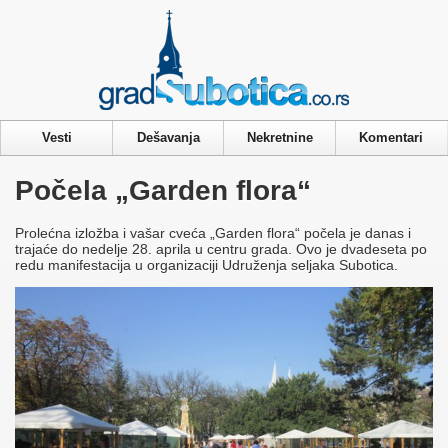
Privacy & Cookies Policy
Vesti
Dešavanja
Nekretnine
Komentari
Počela „Garden flora“
Prolećna izložba i vašar cveća „Garden flora“ počela je danas i
trajaće do nedelje 28. aprila u centru grada. Ovo je dvadeseta po
redu manifestacija u organizaciji Udruženja seljaka Subotica.