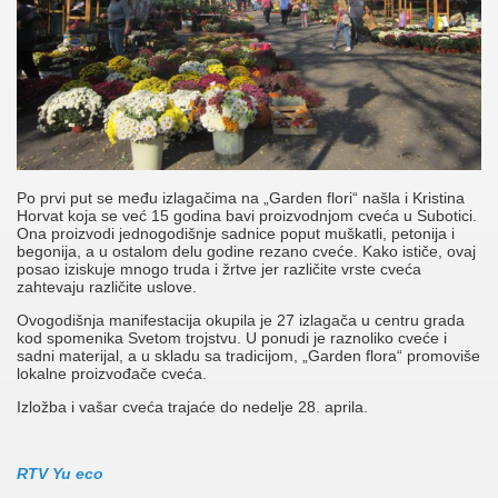
Po prvi put se među izlagačima na „Garden flori“ našla i Kristina
Horvat koja se već 15 godina bavi proizvodnjom cveća u Subotici.
Ona proizvodi jednogodišnje sadnice poput muškatli, petonija i
begonija, a u ostalom delu godine rezano cveće. Kako ističe, ovaj
posao iziskuje mnogo truda i žrtve jer različite vrste cveća
zahtevaju različite uslove.
Ovogodišnja manifestacija okupila je 27 izlagača u centru grada
kod spomenika Svetom trojstvu. U ponudi je raznoliko cveće i
sadni materijal, a u skladu sa tradicijom, „Garden flora“ promoviše
lokalne proizvođače cveća.
Izložba i vašar cveća trajaće do nedelje 28. aprila.
RTV Yu eco