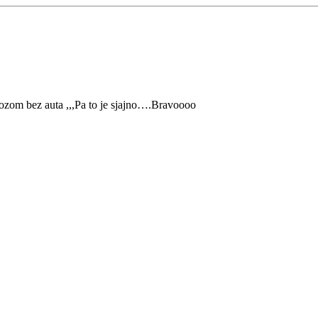
ozom bez auta ,,,Pa to je sjajno….Bravoooo