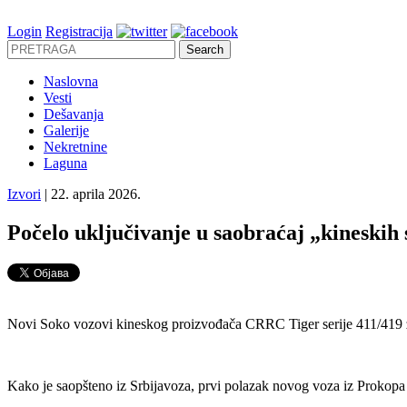
Login
Registracija
Naslovna
Vesti
Dešavanja
Galerije
Nekretnine
Laguna
Izvori
| 22. aprila 2026.
Počelo uključivanje u saobraćaj „kineskih 
Novi Soko vozovi kineskog proizvođača CRRC Tiger serije 411/419 z
Kako je saopšteno iz Srbijavoza, prvi polazak novog voza iz Prokopa j