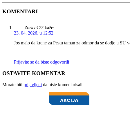
KOMENTARI
Zorica123
kaže:
23. 04. 2026. u 12:52
Jos malo da krene za Pestu taman za odmor da se dodje u SU v
Prijavite se da biste odgovorili
OSTAVITE KOMENTAR
Morate biti
prijavljeni
da biste komentarisali.