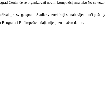
eograd Centar će se organizovati novim kompozicijama tako što će vozov
.
psluživali pre svega spratni Štadler vozovi, koji su nabavljeni uoči puš
u Beograda i Budimpešte, i dalje nije poznat tačan datum.