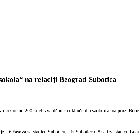
sokola“ na relaciji Beograd-Subotica
a brzine od 200 km/h zvanično su uključeni u saobraćaj na pruzi Beo
e u 6 časova za stanicu Suboticu, a iz Subotice u 8 sati za stanicu Beo