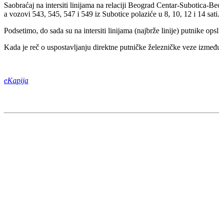
Saobraćaj na intersiti linijama na relaciji Beograd Centar-Subotica-B
a vozovi 543, 545, 547 i 549 iz Subotice polaziće u 8, 10, 12 i 14 sati
Podsetimo, do sada su na intersiti linijama (najbrže linije) putnike o
Kada je reč o uspostavljanju direktne putničke železničke veze izmeđ
eKapija