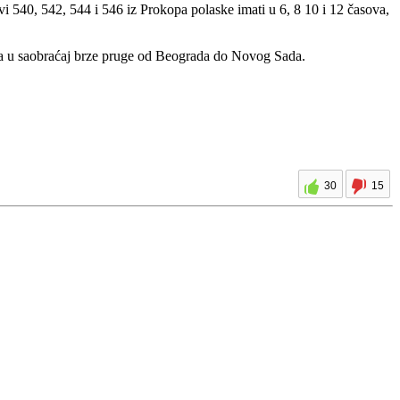
i 540, 542, 544 i 546 iz Prokopa polaske imati u 6, 8 10 i 12 časova,
tanja u saobraćaj brze pruge od Beograda do Novog Sada.
30
15