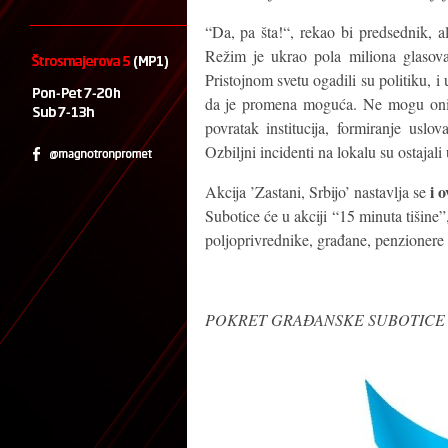
“Da, pa šta!“, rekao bi predsednik, a
Režim je ukrao pola miliona glasov
Pristojnom svetu ogadili su politiku, i
da je promena moguća. Ne mogu oni s
povratak institucija, formiranje uslov
Ozbiljni incidenti na lokalu su ostajali 
i 
Akcija ’Zastani, Srbijo’ nastavlja se
Subotice će u akciji “15 minuta tišine
poljoprivrednike, građane, penzionere 
POKRET GRAĐANSKE SUBOTICE