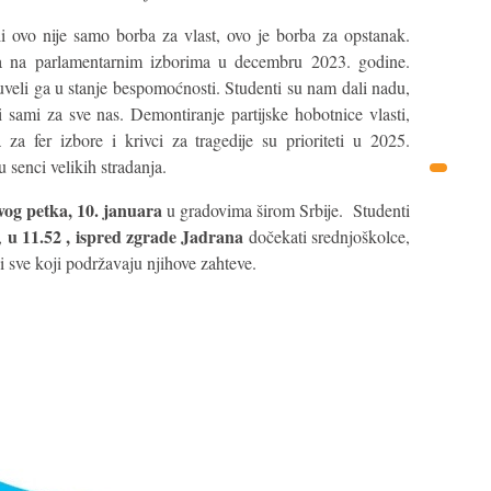
li ovo nije samo borba za vlast, ovo je borba za opstanak.
a na parlamentarnim izborima u decembru 2023. godine.
 uveli ga u stanje bespomoćnosti. Studenti su nam dali nadu,
ami za sve nas. Demontiranje partijske hobotnice vlasti,
a za fer izbore i krivci za tragedije su prioriteti u 2025.
u senci velikih stradanja.
ovog petka, 10. januara
u gradovima širom Srbije. Studenti
u 11.52 , ispred zgrade Jadrana
”,
dočekati srednjoškolce,
i sve koji podržavaju njihove zahteve.