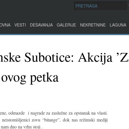
OVNA
VESTI
DEŠAVANJA
GALERIJE
NEKRETNINE
LAGUNA
ske Subotice: Akcija ’Za
i ovog petka
cene, odmazde i nagrade za zaslužne za opstanak na vlasti.
istomišljenici zovu “bitange”, dok nas režimski mediji
nam dno na vrhu stoji .