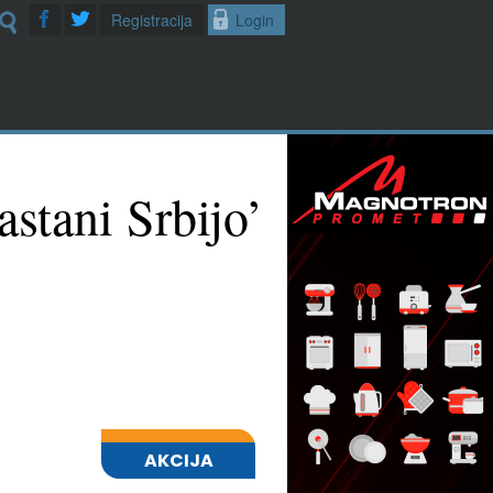
Registracija
Login
stani Srbijo’