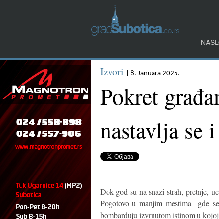
NASL
Izvori
| 8. Januara 2025.
Pokret građan
nastavlja se 
Dok god su na snazi strah, pretnje, u
Pogotovo u manjim mestima gde se ne
bombarduju izvrnutom istinom u kojoj 