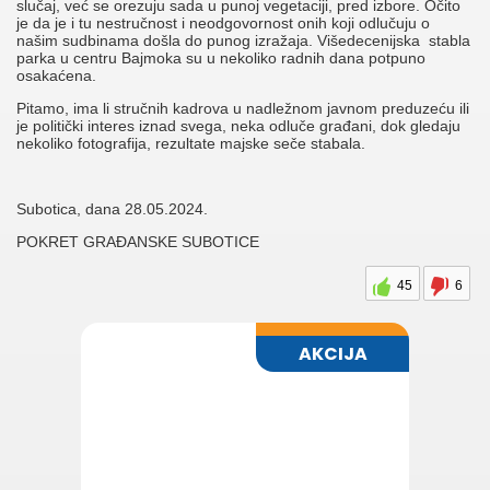
slučaj, već se orezuju sada u punoj vegetaciji, pred izbore. Očito
je da je i tu nestručnost i neodgovornost onih koji odlučuju o
našim sudbinama došla do punog izražaja. Višedecenijska stabla
parka u centru Bajmoka su u nekoliko radnih dana potpuno
osakaćena.
Pitamo, ima li stručnih kadrova u nadležnom javnom preduzeću ili
je politički interes iznad svega, neka odluče građani, dok gledaju
nekoliko fotografija, rezultate majske seče stabala.
Subotica, dana 28.05.2024.
POKRET GRAĐANSKE SUBOTICE
45
6