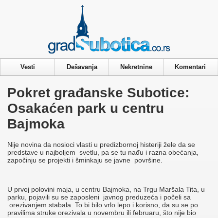
Privacy & Cookies Policy
Vesti
Dešavanja
Nekretnine
Komentari
Pokret građanske Subotice:
Osakaćen park u centru
Bajmoka
Nije novina da nosioci vlasti u predizbornoj histeriji žele da se
predstave u najboljem svetlu, pa se tu nađu i razna obećanja,
započinju se projekti i šminkaju se javne površine.
U prvoj polovini maja, u centru Bajmoka, na Trgu Maršala Tita, u
parku, pojavili su se zaposleni javnog preduzeća i počeli sa
orezivanjem stabala. To bi bilo vrlo lepo i korisno, da su se po
pravilima struke orezivala u novembru ili februaru, što nije bio