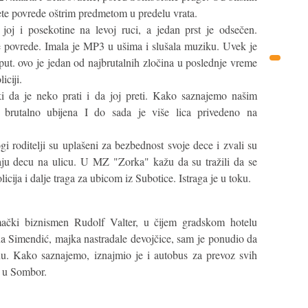
nete povrede oštrim predmetom u predelu vrata.
joj i posekotine na levoj ruci, a jedan prst je odsečen.
 povrede. Imala je MP3 u ušima i slušala muziku. Uvek je
 put. ovo je jedan od najbrutalnih zločina u poslednje vreme
iciji.
i da je neko prati i da joj preti. Kako saznajemo našim
e brutalno ubijena I do sada je više lica privedeno na
 roditelji su uplašeni za bezbednost svoje dece i zvali su
taju decu na ulicu. U MZ "Zorka" kažu da su tražili da se
icija i dalje traga za ubicom iz Subotice. Istraga je u toku.
ački biznismen Rudolf Valter, u čijem gradskom hotelu
na Simendić, majka nastradale devojčice, sam je ponudio da
nu. Kako saznajemo, iznajmio je i autobus za prevoz svih
u u Sombor.