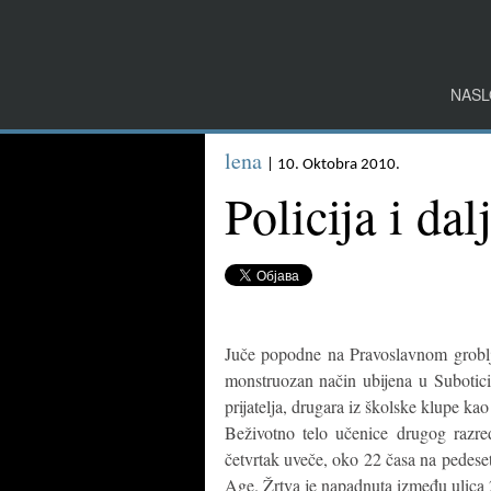
NASL
lena
| 10. Oktobra 2010.
Policija i da
Juče popodne na Pravoslavnom groblj
monstruozan način ubijena u Subotici.
prijatelja, drugara iz školske klupe kao
Beživotno telo učenice drugog razr
četvrtak uveče, oko 22 časa na pedese
Age. Žrtva je napadnuta između ulica