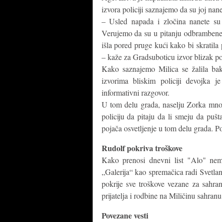
izvora policiji saznajemo da su joj na
– Usled napada i zločina nanete su 
Verujemo da su u pitanju odbrambene
išla pored pruge kući kako bi skratila
– kaže za Gradsuboticu izvor blizak pol
Kako saznajemo Milica se žalila bak
izvorima bliskim policiji devojka j
informativni razgovor.
U tom delu grada, naselju Zorka mnogi
policiju da pitaju da li smeju da puš
pojača osvetljenje u tom delu grada. Pol
Rudolf pokriva troškove
Kako prenosi dnevni list "Alo" nem
„Galerija“ kao spremačica radi Svetla
pokrije sve troškove vezane za sahra
prijatelja i rodbine na Miličinu sahran
Povezane vesti