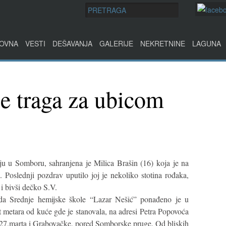
OVNA
VESTI
DEŠAVANJA
GALERIJE
NEKRETNINE
LAGUNA
lje traga za ubicom
u u Somboru, sahranjena je Milica Brašin (16) koja je na
 Poslednji pozdrav uputilo joj je nekoliko stotina rođaka,
 i bivši dečko S.V.
eda Srednje hemijske škole “Lazar Nešić” ponađeno je u
t metara od kuće gde je stanovala, na adresi Petra Popovoća
 27.marta i Grabovačke, pored Somborske pruge. Od bliskih