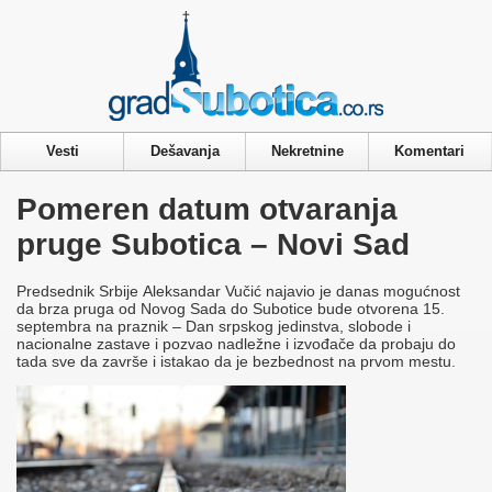
Privacy & Cookies Policy
Vesti
Dešavanja
Nekretnine
Komentari
Pomeren datum otvaranja
pruge Subotica – Novi Sad
Predsednik Srbije Aleksandar Vučić najavio je danas mogućnost
da brza pruga od Novog Sada do Subotice bude otvorena 15.
septembra na praznik – Dan srpskog jedinstva, slobode i
nacionalne zastave i pozvao nadležne i izvođače da probaju do
tada sve da završe i istakao da je bezbednost na prvom mestu.