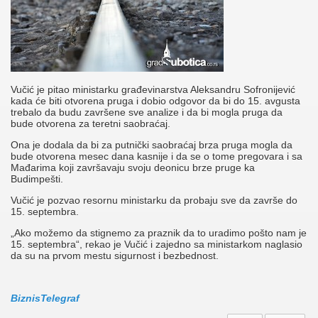
Vučić je pitao ministarku građevinarstva Aleksandru Sofronijević
kada će biti otvorena pruga i dobio odgovor da bi do 15. avgusta
trebalo da budu završene sve analize i da bi mogla pruga da
bude otvorena za teretni saobraćaj.
Ona je dodala da bi za putnički saobraćaj brza pruga mogla da
bude otvorena mesec dana kasnije i da se o tome pregovara i sa
Mađarima koji završavaju svoju deonicu brze pruge ka
Budimpešti.
Vučić je pozvao resornu ministarku da probaju sve da završe do
15. septembra.
„Ako možemo da stignemo za praznik da to uradimo pošto nam je
15. septembra“, rekao je Vučić i zajedno sa ministarkom naglasio
da su na prvom mestu sigurnost i bezbednost.
BiznisTelegraf