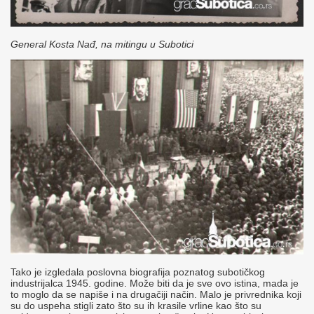
General Kosta Nađ, na mitingu u Subotici
Tako je izgledala poslovna biografija poznatog subotičkog
industrijalca 1945. godine. Može biti da je sve ovo istina, mada je
to moglo da se napiše i na drugačiji način. Malo je privrednika koji
su do uspeha stigli zato što su ih krasile vrline kao što su