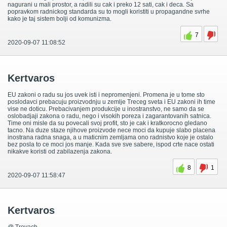
nagurani u mali prostor, a radili su cak i preko 12 sati, cak i deca. Sa
popravkom radnickog standarda su to mogli koristiti u propagandne svrhe
kako je taj sistem bolji od komunizma.
7
2020-09-07 11:08:52
Kertvaros
EU zakoni o radu su jos uvek isti i nepromenjeni. Promena je u tome sto
poslodavci prebacuju proizvodnju u zemlje Treceg sveta i EU zakoni ih time
vise ne doticu. Prebacivanjem produkcije u inostranstvo, ne samo da se
oslobadjaji zakona o radu, nego i visokih poreza i zagarantovanih satnica.
Time oni misle da su povecali svoj profit, sto je cak i kratkorocno gledano
tacno. Na duze staze njihove proizvode nece moci da kupuje slabo placena
inostrana radna snaga, a u maticnim zemljama ono radnistvo koje je ostalo
bez posla to ce moci jos manje. Kada sve sve sabere, ispod crte nace ostati
nikakve koristi od zabilazenja zakona.
8
1
2020-09-07 11:58:47
Kertvaros