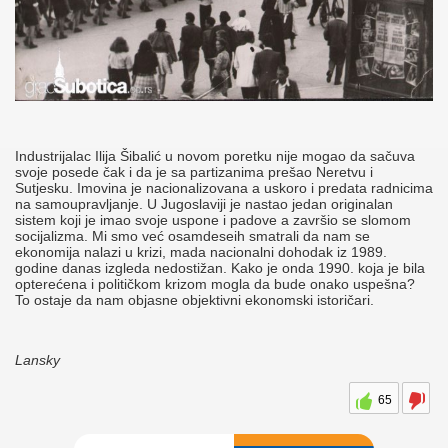
Industrijalac Ilija Šibalić u novom poretku nije mogao da sačuva
svoje posede čak i da je sa partizanima prešao Neretvu i
Sutjesku. Imovina je nacionalizovana a uskoro i predata radnicima
na samoupravljanje. U Jugoslaviji je nastao jedan originalan
sistem koji je imao svoje uspone i padove a završio se slomom
socijalizma. Mi smo već osamdeseih smatrali da nam se
ekonomija nalazi u krizi, mada nacionalni dohodak iz 1989.
godine danas izgleda nedostižan. Kako je onda 1990. koja je bila
opterećena i političkom krizom mogla da bude onako uspešna?
To ostaje da nam objasne objektivni ekonomski istoričari.
Lansky
65