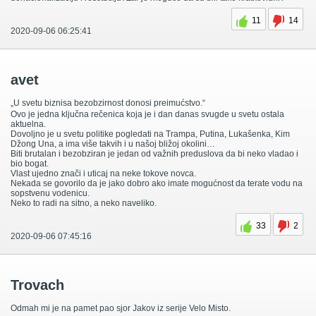
11
14
2020-09-06 06:25:41
avet
„U svetu biznisa bezobzirnost donosi preimućstvo.“
Ovo je jedna ključna rečenica koja je i dan danas svugde u svetu ostala
aktuelna.
Dovoljno je u svetu politike pogledati na Trampa, Putina, Lukašenka, Kim
Džong Una, a ima više takvih i u našoj bližoj okolini…
Biti brutalan i bezobziran je jedan od važnih preduslova da bi neko vladao i
bio bogat.
Vlast ujedno znači i uticaj na neke tokove novca.
Nekada se govorilo da je jako dobro ako imate mogućnost da terate vodu na
sopstvenu vodenicu.
Neko to radi na sitno, a neko naveliko.
33
2
2020-09-06 07:45:16
Trovach
Odmah mi je na pamet pao sjor Jakov iz serije Velo Misto.