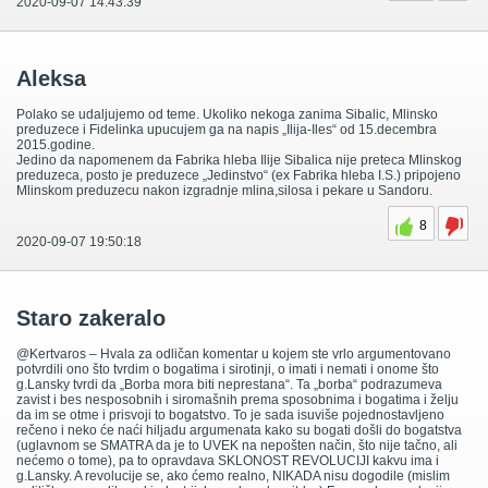
2020-09-07 14:43:39
Aleksa
Polako se udaljujemo od teme. Ukoliko nekoga zanima Sibalic, Mlinsko
preduzece i Fidelinka upucujem ga na napis „Ilija-Iles“ od 15.decembra
2015.godine.
Jedino da napomenem da Fabrika hleba Ilije Sibalica nije preteca Mlinskog
preduzeca, posto je preduzece „Jedinstvo“ (ex Fabrika hleba I.S.) pripojeno
Mlinskom preduzecu nakon izgradnje mlina,silosa i pekare u Sandoru.
8
2020-09-07 19:50:18
Staro zakeralo
@Kertvaros – Hvala za odličan komentar u kojem ste vrlo argumentovano
potvrdili ono što tvrdim o bogatima i sirotinji, o imati i nemati i onome što
g.Lansky tvrdi da „Borba mora biti neprestana“. Ta „borba“ podrazumeva
zavist i bes nesposobnih i siromašnih prema sposobnima i bogatima i želju
da im se otme i prisvoji to bogatstvo. To je sada isuviše pojednostavljeno
rečeno i neko će naći hiljadu argumenata kako su bogati došli do bogatstva
(uglavnom se SMATRA da je to UVEK na nepošten način, što nije tačno, ali
nećemo o tome), pa to opravdava SKLONOST REVOLUCIJI kakvu ima i
g.Lansky. A revolucije se, ako ćemo realno, NIKADA nisu dogodile (mislim