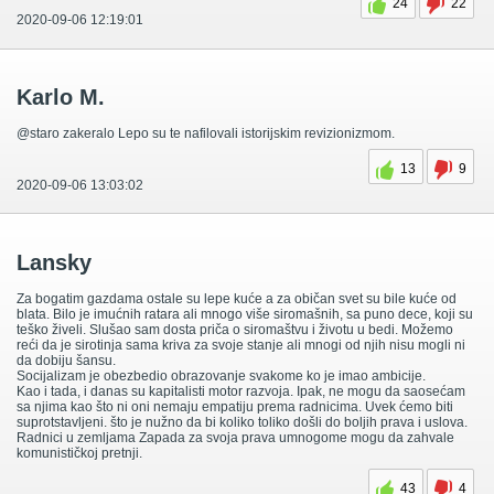
24
22
2020-09-06 12:19:01
Karlo M.
@staro zakeralo Lepo su te nafilovali istorijskim revizionizmom.
13
9
2020-09-06 13:03:02
Lansky
Za bogatim gazdama ostale su lepe kuće a za običan svet su bile kuće od
blata. Bilo je imućnih ratara ali mnogo više siromašnih, sa puno dece, koji su
teško živeli. Slušao sam dosta priča o siromaštvu i životu u bedi. Možemo
reći da je sirotinja sama kriva za svoje stanje ali mnogi od njih nisu mogli ni
da dobiju šansu.
Socijalizam je obezbedio obrazovanje svakome ko je imao ambicije.
Kao i tada, i danas su kapitalisti motor razvoja. Ipak, ne mogu da saosećam
sa njima kao što ni oni nemaju empatiju prema radnicima. Uvek ćemo biti
suprotstavljeni. što je nužno da bi koliko toliko došli do boljih prava i uslova.
Radnici u zemljama Zapada za svoja prava umnogome mogu da zahvale
komunističkoj pretnji.
43
4