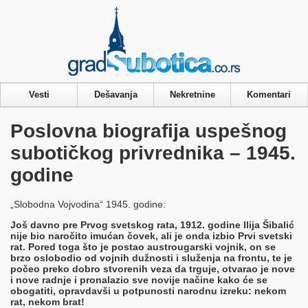
Privacy & Cookies Policy
Vesti
Dešavanja
Nekretnine
Komentari
Poslovna biografija uspešnog
subotičkog privrednika – 1945.
godine
„Slobodna Vojvodina“ 1945. godine:
Još davno pre Prvog svetskog rata, 1912. godine Ilija Šibalić
nije bio naročito imućan čovek, ali je onda izbio Prvi svetski
rat. Pored toga što je postao austrougarski vojnik, on se
brzo oslobodio od vojnih dužnosti i služenja na frontu, te je
počeo preko dobro stvorenih veza da trguje, otvarao je nove
i nove radnje i pronalazio sve novije načine kako će se
obogatiti, opravdavši u potpunosti narodnu izreku: nekom
rat, nekom brat!