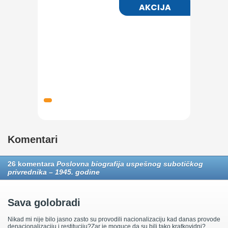
Komentari
26 komentara
Poslovna biografija uspešnog subotičkog
privrednika – 1945. godine
Sava golobradi
Nikad mi nije bilo jasno zasto su provodili nacionalizaciju kad danas provode
denacionalizaciju i restituciju?Zar je moguce da su bili tako kratkovidni?