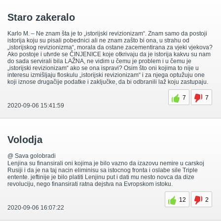
Staro zakeralo
Karlo M. – Ne znam šta je to „istorijski revizionizam“. Znam samo da postoji
istorija koju su pisali pobednici ali ne znam zašto bi ona, u strahu od
„istorijskog revizionizma“, morala da ostane zacementirana za vjeki vjekova?
Ako postoje i utvrde se ČINJENICE koje otkrivaju da je istorija kakvu su nam
do sada servirali bila LAŽNA, ne vidim u čemu je problem i u čemu je
„istorijski revizionizam“ ako se ona ispravi? Osim što oni kojima to nije u
interesu izmišljaju floskulu „istorijski revizionizam“ i za njega optužuju one
koji iznose drugačije podatke i zaključke, da bi odbranili laž koju zastupaju.
7
7
2020-09-06 15:41:59
Volodja
@ Sava golobradi
Lenjina su finansirali oni kojima je bilo vazno da izazovu nemire u carskoj
Rusiji i da je na taj nacin eliminisu sa istocnog fronta i oslabe sile Triple
entente. jeftinije je bilo platiti Lenjinu put i dati mu nesto novca da dize
revoluciju, nego finansirati ratna dejstva na Evropskom istoku.
12
2
2020-09-06 16:07:22