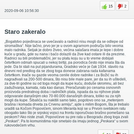
15
2
2020-09-06 10:56:30
Staro zakeralo
„Bogatstvo pojedinaca se uvećavalo a radnici nisu mogli da se odlepe od
siromaštva“. Nije tačno, prvo jer je u ovom agrarnom području bilo veoma
malo radnika. Seljak je dobro živeo, većina salašara imala je lepe i dobre
kuće u gradu, gde su nana i baćo dolazili da žive kad ostare ili da prezime.
Radnici su bili problematični, jer su platu koju su u to vreme dobijali
četvrtkom odmah spucali u nekoj birtiji, pa porodica često nije imala šta da
jede. Da bi stali na put pijandurama, Gradsko veće je čak 1934. stavilo na
dnevni red predlog da se zbog toga donese zabrana rada kafanama
četvrtkom. Inače su gazde veoma cenile dobre radnike i za Božić su ih
nagrađivali sa 200-500 dinara, što nisu bile male pare, jer da su ih uštedeli,
za dve-tri godine su od toga mogli da kupe kuću, doduše skromnu, ali bez
zaduživanja, kamata, rata kao danas. Preračunato po cenama osnovnih
proizvoda predratnog doba i radničkih plata, ispada da su njihove plate
odgovarale današnjim oko 70-80.000 današnjih dinara, toliko su za njih
mogli da kupe. Šibalića su nakitili samo tako, pogotovo ono sa „metenjem
brašna i komada drveta za Crvenu armiju“, ajde s milim Bogom, šta je trebalo
uraditi sa Kočom Popovićem, sinom liferanta koji se u Prvom svetskom ratu
obogatio tako što je srpskoj vojsci na frontu isporučivao brašno pomešano sa
peskom? Ako niste znali, Popovićeve su pre rata u Beogradu zbog toga zvali
„Peskari“. Pa to komunistima nije smetalo da imaju jednog „Peskara“ u svom
rukovodećem vrhu.