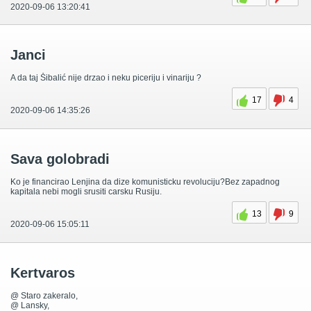
2020-09-06 13:20:41
Janci
A da taj Šibalić nije drzao i neku piceriju i vinariju ?
17
4
2020-09-06 14:35:26
Sava golobradi
Ko je financirao Lenjina da dize komunisticku revoluciju?Bez zapadnog
kapitala nebi mogli srusiti carsku Rusiju.
13
9
2020-09-06 15:05:11
Kertvaros
@ Staro zakeralo,
@ Lansky,