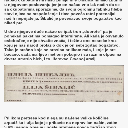
Napad okupatora na našu zemlju nije Šibalića nimalo zbunio
u njegovom poslovanju jer je on našao vrlo lak način da se
sa okupatorima sporazume, da svoju ogromnu fabriku hleba
stavi njima na raspoloženje i time poveća ratni potencijal
naših neprijatelja. Šibalić je povećavao svoje bogatstvo kao
nikad pre.
U dnu njegove duše našao se ipak trun „dobrote“ pa je
ponekad paketima pomagao internirane. Ali kada je osvanulo
oslobođenje nije shvatio značaj i težinu one nesreće kroz
koju je naš narod prolazio dok je on sebi zgrtao bogatstvo.
Tako je brašno koje se prosipa prilikom rada, i koje je pre
bacano, sada marljivo metlom pokupio i sa raznim otpacima
drveta umesio hleb, i to liferovao Crvenoj armiji.
Prilikom pretresa kod njega su nađene velike količine
arpadžika i ulja koje je pribavio na nepravilan način, zatim
9.420 penga, koje je i posle promene novca zadržao zbog