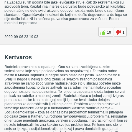
na Zapadu su tih godina bile jake levičarske struje, čak do ekstrema koji su
sprovodili teror. Kapital ima interes da društvo bude potrošačko ali kapitalisti
pojedinačno ne dele svi društvenu odgovornost da vode brigu o radničkom
standardu. Ograničavaju ih zakoni do kojih se došlo dogovorom a do toga se
nije došlo lako. Ni ta stečena prava nisu garantovana za večnost. Borba
mora biti neprestana.
10
1
2020-09-06 23:19:03
Kertvaros
Radnicka prava nisu u opadanju. Ona su samo zaobidjena raznim
smicalicama koje stoje poslodavcima na raspolozenju. Za svako radno
mesto u Malom Bajmoku je negde neko ostao bez posla. Radno mesto u
Srbiji ili negde u nekoj slicnoj zemlji je svakom stranom poslodavcu
atraktivno ne samo zbog visine nadnice,nego sto u slucaju potrebe moze
zaposlenima ljubazno da se zahvali na saradnji i nema nikakvu socijalnu
odgovornost prema otpustenima. To je jedna uspesna metoda kojom se vrsi
pritisak na radnike u maticnoj zemlji. Radnicku klasu u jednoj zemlji izigras
pomocu radnicke klase u drugoj zemlji i jos se hvalis kako delujes
planetarno za dobrobit svih ljudi na planeti. Problem zapadnih drustava i
tamosnje radnicke klase je u metamorfozi klasicne radnicke partije –
Socijaldemokratije – koja se danas bavi problemom feminizma ili pitanjem
polozaja zene u Kamerunu, rodnom ravnopravnoscu, problemima seksualne
orijentacije pojedinih grupacija, verskim slobodama, integracijom onih koji se
ne zele integrisati i ko zna kakvim sve jos problemima. Pri tome ono sto je
smisao i jezgra socijaldemokratije, polozaj i prava domicilnih gradjana i