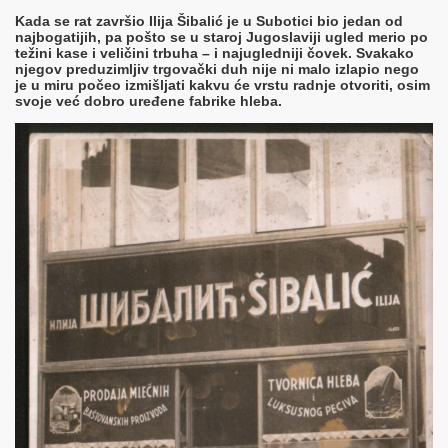
Kada se rat završio Ilija Šibalić je u Subotici bio jedan od
najbogatijih, pa pošto se u staroj Jugoslaviji ugled merio po
težini kase i veličini trbuha – i najugledniji čovek. Svakako
njegov preduzimljiv trgovački duh nije ni malo izlapio nego
je u miru počeo izmišljati kakvu će vrstu radnje otvoriti, osim
svoje već dobro uređene fabrike hleba.