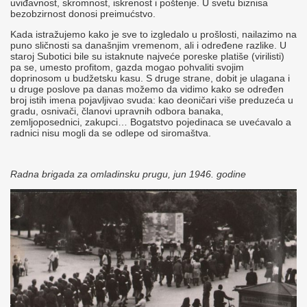
uviđavnost, skromnost, iskrenost i poštenje. U svetu biznisa
bezobzirnost donosi preimućstvo.
Kada istražujemo kako je sve to izgledalo u prošlosti, nailazimo na
puno sličnosti sa današnjim vremenom, ali i određene razlike. U
staroj Subotici bile su istaknute najveće poreske platiše (virilisti)
pa se, umesto profitom, gazda mogao pohvaliti svojim
doprinosom u budžetsku kasu. S druge strane, dobit je ulagana i
u druge poslove pa danas možemo da vidimo kako se određen
broj istih imena pojavljivao svuda: kao deoničari više preduzeća u
gradu, osnivači, članovi upravnih odbora banaka,
zemljoposednici, zakupci… Bogatstvo pojedinaca se uvećavalo a
radnici nisu mogli da se odlepe od siromaštva.
Radna brigada za omladinsku prugu, jun 1946. godine