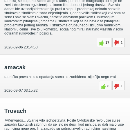
radnika, se potpuno zanemaruje u korist pomenutih marginalija od kojih ne
zavisi drustvena egzistencija a kamo li buducnost jednog drustva. Sve sto
danas ide uz socijaldemokratiju prati u stopu i preobrazaj nekada snaznih
strukovnih sindikata a sada objedinjenih u jedan veliki sidikat koji zivi sam za
sebe i bavi se svim i svacim, narocito dnevnom politikom i unutrasnjim
kadrovskim pitanjima (intrigama) i sindikata koji se ne bavi vise pitanjima i
problemima jednog radnika ili strukovne grupe, nego iskljucivo radnickom
klasom u celini i sve to u kontekstu socijalnog mira i naravno vlastitih visoko
dotiranih rukovodecih pozicija.
17
1
2020-09-06 23:54:58
amacak
radnička prava nisu u opadanju samo su zaobiđena. nije šija nego vrat.
8
1
2020-09-07 03:15:32
Trovach
@Kertvaros…Stvar je vrlo jednostavna. Posle Oktobarske revolucije su ze
zapadni kapitalisti zabrinuli da se isto ne desi i kod njih, pa su dali malo vise
radnicima nego pre. I na zapadu su radnici ziveli u radnickim naseljima