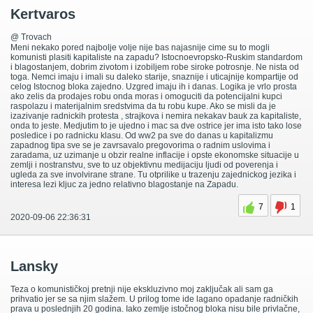
Kertvaros
@ Trovach
Meni nekako pored najbolje volje nije bas najasnije cime su to mogli
komunisti plasiti kapitaliste na zapadu? Istocnoevropsko-Ruskim standardom
i blagostanjem, dobrim zivotom i izobiljem robe siroke potrosnje. Ne nista od
toga. Nemci imaju i imali su daleko starije, snaznije i uticajnije kompartije od
celog Istocnog bloka zajedno. Uzgred imaju ih i danas. Logika je vrlo prosta
ako zelis da prodajes robu onda moras i omoguciti da potencijalni kupci
raspolazu i materijalnim sredstvima da tu robu kupe. Ako se misli da je
izazivanje radnickih protesta , strajkova i nemira nekakav bauk za kapitaliste,
onda to jeste. Medjutim to je ujedno i mac sa dve ostrice jer ima isto tako lose
posledice i po radnicku klasu. Od ww2 pa sve do danas u kapitalizmu
zapadnog tipa sve se je zavrsavalo pregovorima o radnim uslovima i
zaradama, uz uzimanje u obzir realne inflacije i opste ekonomske situacije u
zemlji i nostranstvu, sve to uz objektivnu medijaciju ljudi od poverenja i
ugleda za sve involvirane strane. Tu otprilike u trazenju zajednickog jezika i
interesa lezi kljuc za jedno relativno blagostanje na Zapadu.
7
1
2020-09-06 22:36:31
Lansky
Teza o komunističkoj pretnji nije ekskluzivno moj zaključak ali sam ga
prihvatio jer se sa njim slažem. U prilog tome ide lagano opadanje radničkih
prava u poslednjih 20 godina. Iako zemlje istočnog bloka nisu bile privlačne,