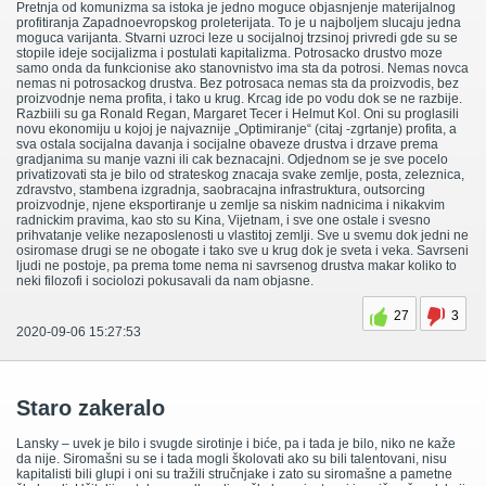
Pretnja od komunizma sa istoka je jedno moguce objasnjenje materijalnog
profitiranja Zapadnoevropskog proleterijata. To je u najboljem slucaju jedna
moguca varijanta. Stvarni uzroci leze u socijalnoj trzsinoj privredi gde su se
stopile ideje socijalizma i postulati kapitalizma. Potrosacko drustvo moze
samo onda da funkcionise ako stanovnistvo ima sta da potrosi. Nemas novca
nemas ni potrosackog drustva. Bez potrosaca nemas sta da proizvodis, bez
proizvodnje nema profita, i tako u krug. Krcag ide po vodu dok se ne razbije.
Razbiili su ga Ronald Regan, Margaret Tecer i Helmut Kol. Oni su proglasili
novu ekonomiju u kojoj je najvaznije „Optimiranje“ (citaj -zgrtanje) profita, a
sva ostala socijalna davanja i socijalne obaveze drustva i drzave prema
gradjanima su manje vazni ili cak beznacajni. Odjednom se je sve pocelo
privatizovati sta je bilo od strateskog znacaja svake zemlje, posta, zeleznica,
zdravstvo, stambena izgradnja, saobracajna infrastruktura, outsorcing
proizvodnje, njene eksportiranje u zemlje sa niskim nadnicima i nikakvim
radnickim pravima, kao sto su Kina, Vijetnam, i sve one ostale i svesno
prihvatanje velike nezaposlenosti u vlastitoj zemlji. Sve u svemu dok jedni ne
osiromase drugi se ne obogate i tako sve u krug dok je sveta i veka. Savrseni
ljudi ne postoje, pa prema tome nema ni savrsenog drustva makar koliko to
neki filozofi i sociolozi pokusavali da nam objasne.
27
3
2020-09-06 15:27:53
Staro zakeralo
Lansky – uvek je bilo i svugde sirotinje i biće, pa i tada je bilo, niko ne kaže
da nije. Siromašni su se i tada mogli školovati ako su bili talentovani, nisu
kapitalisti bili glupi i oni su tražili stručnjake i zato su siromašne a pametne