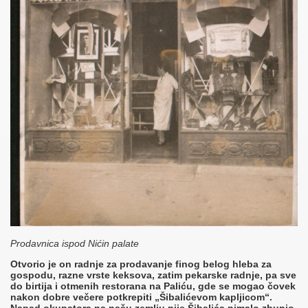
Prodavnica ispod Nićin palate
Otvorio je on radnje za prodavanje finog belog hleba za
gospodu, razne vrste keksova, zatim pekarske radnje, pa sve
do birtija i otmenih restorana na Paliću, gde se mogao čovek
nakon dobre večere potkrepiti „Šibalićevom kapljicom“.