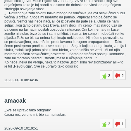
jedan citat, govor Moše Pijade sa zasedanja AVNOJ-a u Bihaću, koji sve
objašnjava kako je toj bandi bilo samo do dolaska na vlast: on objašnjava
strategiju osvajanja vlasti
„…Potrebno je zato stvoriti toliko mnogo beskućnika, da ovi beskućnici budu
većina u državi. Stoga mi moramo da palimo. Pripucaćemo pa ćemo se
povući. Nemci nas neće naći, ali će iz osvete da pale sela. Onda će nam
seljaci, koji tamo ostanu bez krova, sami doći i mi ćemo imati narod uza se
pa ćemo na taj način postati gospodari situacije. Oni koji nemaju ni kuće ni
zemlje ni stoke, brzo će se i sami priključiti nama, jer ćemo im obećati veliku
pljačku.Teže će biti sa onima koji imaju neki posed. Njih ćemo povezati uza
se predavanjima, pozorišnim predstavama i drugom propagandom… Tako
ćemo postepeno proći kroz sve pokrajine. Seljak koji poseduje kuću, zemlju i
stoku, radnik koji prima platu i ima hleba, za nas ništa ne vredi. Mi od njih
moramo načiniti beskućnike, proletere… Samo nesrećnici postaju komunisti,
zato mi moramo nesreću stvoriti, mase u očajanje baciti…“
Ko neće, neka ne veruje, neka to nazove „istorijskim revizionizmom“ ali – to
je to! „Revolucija“. Sve se upravo tako odigralo.
2
2
2020-09-10 08:34:36
amacak
„Sve se upravo tako odigralo“
časna reč, verujte mi, bio sam prisutan.
2
1
2020-09-10 10:19:51