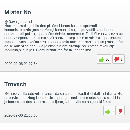
Mister No
@ Sava golobradi
Nacionalizacija je bila deo pljačke i terora koju su sprovodili
komunisti,możda greśim. Mnogi komunisti su je sprovodili sa dobrom
namerom,ali pakao je popločan dobrim namerama. Da li Si ćuo za cazinsku
bunu ? Organizatori su bili bivši partizani,koji su se razočarali u posleratnu
‘narodnu vlast’. Većini nepismenog olośa nacionalizacija je bila jedini način
da se odlepi od dna. Bilo je eksplotatora sirotinje pre crvene revolucije.
Međutim,bilo ih je i u komunizmu kao śto ih i danas ima.
10
2
2020-09-06 21:07:54
Trovach
@Lansky…I ja oduvek smatram da su zapadni kapitalisti dali radnicima vise
od mrvica bas zbog komunisticke pretnje. Imali smo marksizam u skoli i iako
je teoretski to dosta dobro zamisljeno, zaboravilo se na ljudski faktor.
8
2020-09-06 21:13:05