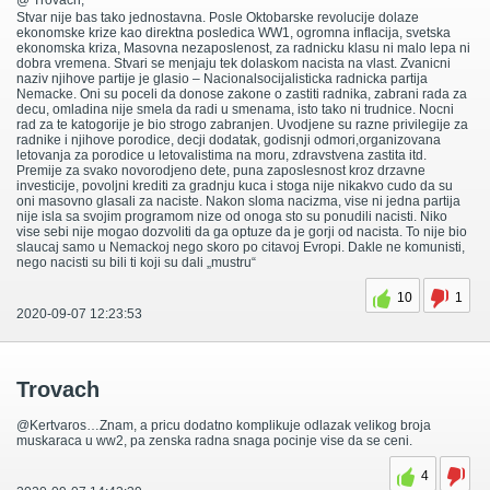
@ Trovach,
Stvar nije bas tako jednostavna. Posle Oktobarske revolucije dolaze
ekonomske krize kao direktna posledica WW1, ogromna inflacija, svetska
ekonomska kriza, Masovna nezaposlenost, za radnicku klasu ni malo lepa ni
dobra vremena. Stvari se menjaju tek dolaskom nacista na vlast. Zvanicni
naziv njihove partije je glasio – Nacionalsocijalisticka radnicka partija
Nemacke. Oni su poceli da donose zakone o zastiti radnika, zabrani rada za
decu, omladina nije smela da radi u smenama, isto tako ni trudnice. Nocni
rad za te katogorije je bio strogo zabranjen. Uvodjene su razne privilegije za
radnike i njihove porodice, decji dodatak, godisnji odmori,organizovana
letovanja za porodice u letovalistima na moru, zdravstvena zastita itd.
Premije za svako novorodjeno dete, puna zaposlesnost kroz drzavne
investicije, povoljni krediti za gradnju kuca i stoga nije nikakvo cudo da su
oni masovno glasali za naciste. Nakon sloma nacizma, vise ni jedna partija
nije isla sa svojim programom nize od onoga sto su ponudili nacisti. Niko
vise sebi nije mogao dozvoliti da ga optuze da je gorji od nacista. To nije bio
slaucaj samo u Nemackoj nego skoro po citavoj Evropi. Dakle ne komunisti,
nego nacisti su bili ti koji su dali „mustru“
10
1
2020-09-07 12:23:53
Trovach
@Kertvaros…Znam, a pricu dodatno komplikuje odlazak velikog broja
muskaraca u ww2, pa zenska radna snaga pocinje vise da se ceni.
4