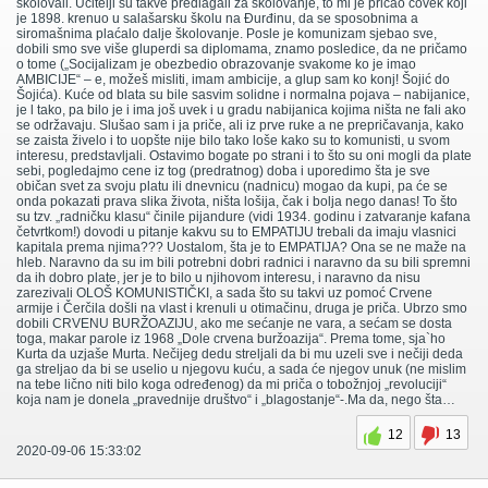
školovali. Učitelji su takve predlagali za školovanje, to mi je pričao čovek koji
je 1898. krenuo u salašarsku školu na Đurđinu, da se sposobnima a
siromašnima plaćalo dalje školovanje. Posle je komunizam sjebao sve,
dobili smo sve više gluperdi sa diplomama, znamo posledice, da ne pričamo
o tome („Socijalizam je obezbedio obrazovanje svakome ko je imao
AMBICIJE“ – e, možeš misliti, imam ambicije, a glup sam ko konj! Šojić do
Šojića). Kuće od blata su bile sasvim solidne i normalna pojava – nabijanice,
je l tako, pa bilo je i ima još uvek i u gradu nabijanica kojima ništa ne fali ako
se održavaju. Slušao sam i ja priče, ali iz prve ruke a ne prepričavanja, kako
se zaista živelo i to uopšte nije bilo tako loše kako su to komunisti, u svom
interesu, predstavljali. Ostavimo bogate po strani i to što su oni mogli da plate
sebi, pogledajmo cene iz tog (predratnog) doba i uporedimo šta je sve
običan svet za svoju platu ili dnevnicu (nadnicu) mogao da kupi, pa će se
onda pokazati prava slika života, ništa lošija, čak i bolja nego danas! To što
su tzv. „radničku klasu“ činile pijandure (vidi 1934. godinu i zatvaranje kafana
četvrtkom!) dovodi u pitanje kakvu su to EMPATIJU trebali da imaju vlasnici
kapitala prema njima??? Uostalom, šta je to EMPATIJA? Ona se ne maže na
hleb. Naravno da su im bili potrebni dobri radnici i naravno da su bili spremni
da ih dobro plate, jer je to bilo u njihovom interesu, i naravno da nisu
zarezivali OLOŠ KOMUNISTIČKI, a sada što su takvi uz pomoć Crvene
armije i Čerčila došli na vlast i krenuli u otimačinu, druga je priča. Ubrzo smo
dobili CRVENU BURŽOAZIJU, ako me sećanje ne vara, a sećam se dosta
toga, makar parole iz 1968 „Dole crvena buržoazija“. Prema tome, sja`ho
Kurta da uzjaše Murta. Nečijeg dedu streljali da bi mu uzeli sve i nečiji deda
ga streljao da bi se uselio u njegovu kuću, a sada će njegov unuk (ne mislim
na tebe lično niti bilo koga određenog) da mi priča o tobožnjoj „revoluciji“
koja nam je donela „pravednije društvo“ i „blagostanje“-.Ma da, nego šta…
12
13
2020-09-06 15:33:02