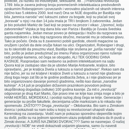
političke, za razliku od industrijske, seksualne, itd…) Francuska revolucija
1789. bila je zavera jednog broja poremećenih intelektualaca predvođenih
opskurnim Robespjerom i povezanih i verovatno plaćenih od stranih interesa
(slično kao 5.oktobra 2000. kod nas!) Ona se NIJE dogodila jer Bastilja nije
bila „tamnica naroda“ već luksuzni zatvor za bogate, koji su plaćali svoj
„boravak“ u njoj i na dan 14.jula imala je TRI i brojkom 3 zatvorenika. Jedan
je bio poludeli Markiz de Sad koji se popeo na prozor i vikao: „Upomoć, kolju
zatvorenike!“ Vojska je tog dana bila van Pariza i Bastilju je čuvala švedska
garda najamnika. Jedan mesar poveo je delegaciju i tražio da razgovara sa
zapovednikom i u toku tog razgovora stručno, mesarski mu je odsekao glavu.
Tako je počelo. Onda su ti zaverenici pobili gardiste, otvorili magacine sa
oružjem i počeli da dele oružje fukari na ulici. Organizatori, Robesjper i drugi,
su to iskoristili da preuzmu vlast, Bastilja nije srušena jer „juriša naroda“ nije
bilo, pošto je jedan preduzimač po imenu Paloa organizovao njeno rušenje
radi prodaje kamena, od čega se obogatio, ALI TEK GODINU DANA
KASNIJE. Raspravljao sam nedavno sa jednim intelektualcem na sajtu
Quora koji je zastupao stav da je ubistvo Marije Antoanete, kraljice, bilo
opravdano, „jer je kraljica živela u luksuzu a narod gladovao“. Rekao sam da
nije tačno, jer su svi kraljevi i kraljice živeli u luksuzu a narod nije gladovao
zbog toga nego zat što je te godine podbacila žetva, a i nije gladovao jer je
bilo organizovano davanje pomoći gladnima, nešto kao danas „narodne
kuhinje“. A 14.juli je proglašen državnim praznikom povodom jednog
skupštinskog događaja (odluke) 100 godina kasnije. Za mit o „revoluciji“
odgovoran je drug Karl Marks, čije pravo ime se krije kao zmija noge a bilo je
HAIM HERŠEL MORDEKAJ, i postoji razlog zbog čega se krije. Generacije i
generacije su prošle fakultete, decenijama učile marksizam a to nikada nije
spomenuto. ZAŠTO??? Druga „revolucija“ – Oktobarska. Bio sam u Zimskom
dvorcu i pokazivali su nam sobu u kojoj su revolucionari uhapsili vladu
Kerenskog na zasedanju. Vodič nam je pokazao sporedno stepenište kojim
su došli, pošto su na jednom sporednom ulazu potplatili stražara da ih pusti u
Zimski dvorac. A JURIŠ NA ZIMSKI DVORAC??? Samo se nasmejao. O našoj
„revoluciji i NOB“ ne vredi dokazivati usijanim glavama, samo ću navesti