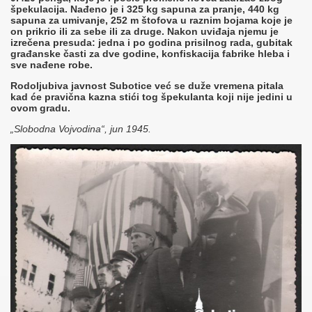
špekulacija. Nađeno je i 325 kg sapuna za pranje, 440 kg
sapuna za umivanje, 252 m štofova u raznim bojama koje je
on prikrio ili za sebe ili za druge. Nakon uviđaja njemu je
izrečena presuda: jedna i po godina prisilnog rada, gubitak
građanske časti za dve godine, konfiskacija fabrike hleba i
sve nađene robe.
Rodoljubiva javnost Subotice već se duže vremena pitala
kad će pravična kazna stići tog špekulanta koji nije jedini u
ovom gradu.
„Slobodna Vojvodina“, jun 1945.