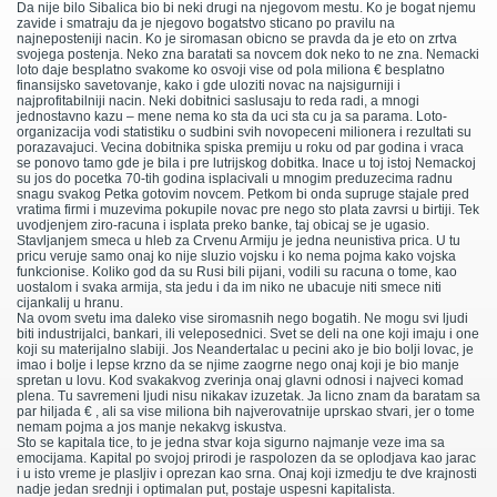
Da nije bilo Sibalica bio bi neki drugi na njegovom mestu. Ko je bogat njemu
zavide i smatraju da je njegovo bogatstvo sticano po pravilu na
najneposteniji nacin. Ko je siromasan obicno se pravda da je eto on zrtva
svojega postenja. Neko zna baratati sa novcem dok neko to ne zna. Nemacki
loto daje besplatno svakome ko osvoji vise od pola miliona € besplatno
finansijsko savetovanje, kako i gde uloziti novac na najsigurniji i
najprofitabilniji nacin. Neki dobitnici saslusaju to reda radi, a mnogi
jednostavno kazu – mene nema ko sta da uci sta cu ja sa parama. Loto-
organizacija vodi statistiku o sudbini svih novopeceni milionera i rezultati su
porazavajuci. Vecina dobitnika spiska premiju u roku od par godina i vraca
se ponovo tamo gde je bila i pre lutrijskog dobitka. Inace u toj istoj Nemackoj
su jos do pocetka 70-tih godina isplacivali u mnogim preduzecima radnu
snagu svakog Petka gotovim novcem. Petkom bi onda supruge stajale pred
vratima firmi i muzevima pokupile novac pre nego sto plata zavrsi u birtiji. Tek
uvodjenjem ziro-racuna i isplata preko banke, taj obicaj se je ugasio.
Stavljanjem smeca u hleb za Crvenu Armiju je jedna neunistiva prica. U tu
pricu veruje samo onaj ko nije sluzio vojsku i ko nema pojma kako vojska
funkcionise. Koliko god da su Rusi bili pijani, vodili su racuna o tome, kao
uostalom i svaka armija, sta jedu i da im niko ne ubacuje niti smece niti
cijankalij u hranu.
Na ovom svetu ima daleko vise siromasnih nego bogatih. Ne mogu svi ljudi
biti industrijalci, bankari, ili veleposednici. Svet se deli na one koji imaju i one
koji su materijalno slabiji. Jos Neandertalac u pecini ako je bio bolji lovac, je
imao i bolje i lepse krzno da se njime zaogrne nego onaj koji je bio manje
spretan u lovu. Kod svakakvog zverinja onaj glavni odnosi i najveci komad
plena. Tu savremeni ljudi nisu nikakav izuzetak. Ja licno znam da baratam sa
par hiljada € , ali sa vise miliona bih najverovatnije uprskao stvari, jer o tome
nemam pojma a jos manje nekakvg iskustva.
Sto se kapitala tice, to je jedna stvar koja sigurno najmanje veze ima sa
emocijama. Kapital po svojoj prirodi je raspolozen da se oplodjava kao jarac
i u isto vreme je plasljiv i oprezan kao srna. Onaj koji izmedju te dve krajnosti
nadje jedan srednji i optimalan put, postaje uspesni kapitalista.