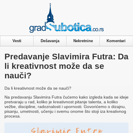
Privacy & Cookies Policy
Vesti
Dešavanja
Nekretnine
Komentari
Predavanje Slavimira Futra: Da
li kreativnost može da se
nauči?
Da li kreativnost može da se nauči?
Na predavanju Slavimira Futra čućemo kako izgleda kada se ideje
pretvaraju u rad, koliko je kreativnost pitanje talenta, a koliko
vežbe, discipline, radoznalosti i upornosti. Govorićemo o dizajnu,
pisanju, umetnosti, učenju i svemu onome što stoji iza kreativnog
procesa.