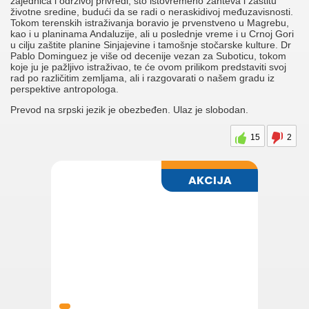
zajednica i održivoj privredi, što istovremeno zahteva i zaštitu
životne sredine, budući da se radi o neraskidivoj međuzavisnosti.
Tokom terenskih istraživanja boravio je prvenstveno u Magrebu,
kao i u planinama Andaluzije, ali u poslednje vreme i u Crnoj Gori
u cilju zaštite planine Sinjajevine i tamošnje stočarske kulture. Dr
Pablo Dominguez je više od decenije vezan za Suboticu, tokom
koje ju je pažljivo istraživao, te će ovom prilikom predstaviti svoj
rad po različitim zemljama, ali i razgovarati o našem gradu iz
perspektive antropologa.
Prevod na srpski jezik je obezbeđen. Ulaz je slobodan.
15
2