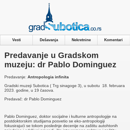
Privacy & Cookies Policy
Vesti
Dešavanja
Nekretnine
Komentari
Predavanje u Gradskom
muzeju: dr Pablo Dominguez
Predavanje:
Antropologia infinita
Gradski muzeji Subotica ( Trg sinagoge 3), u subotu 18. februara
2023. godine, u 19 časova.
Predavač: dr Pablo Dominguez
Pablo Dominguez, doktor socijalne i kulturne antropologije na
postdoktorskim studijama posvetio se eko-antropologiji
fokusirajući se tokom poslednje decenije na zaštitu autohtonih