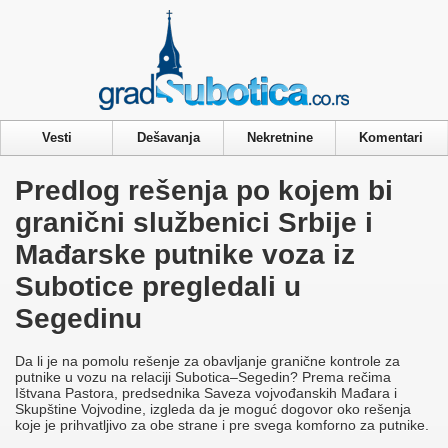
Privacy & Cookies Policy
Vesti
Dešavanja
Nekretnine
Komentari
Predlog rešenja po kojem bi
granični službenici Srbije i
Mađarske putnike voza iz
Subotice pregledali u
Segedinu
Da li je na pomolu rešenje za obavljanje granične kontrole za
putnike u vozu na relaciji Subotica–Segedin? Prema rečima
Ištvana Pastora, predsednika Saveza vojvođanskih Mađara i
Skupštine Vojvodine, izgleda da je moguć dogovor oko rešenja
koje je prihvatljivo za obe strane i pre svega komforno za putnike.