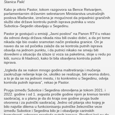
Stanica Palić
Kako je otkrio Pastor, tokom razgovora sa Bence Retvarijem,
parlamentarnim državnim sekretarom Ministarstva unutrašnjih
poslova Mađarske, izrečena je mogućnost da pripadnici graničnih
službi obe države kontrolu putnih isprava putnika u vozu
Subotica–Segedin obavljaju u Segedinu.
Pastor je gostujući u emisiji „Javni poslovi” na Panon RTV-u rekao
da odnosi dveju država nikada nisu bili ovako dobri, a da pri tome
nikada nije bio ovako sramotan način prelaska granice. On je
naveo da se od početka zalaže da se kontrola putnih isprava
obavlja na jednom punktu, i da putnici nikako ne smeju biti
dovedeni u situaciju da izlaze iz voza sa paketima, stoje u redu po
kiši, suncu ili hladnoći, kako bi bila obavljena kontrola putnih
isprava.
„Izgleda da se nakon mnogo godina maltretiranja i mučenja
zaokružuje rešenje koje će, ukoliko se realizuje, biti veoma dobro,
a to je da se na jednom mestu, i to konkretno u Segedinu, odvija
kontrola putnih isprava”, rekao je Pastor.
Pruga između Subotice i Segedina obnovljena je tokom 2021. i
2022. godine i od 1. avgusta prošle godine njom je krenuo teretni
saobraćaj, a u planu je da do kraja ove godine pruga bude
otvorena i za putnički saobraćaj. Jedno od pitanja oko kojeg je
bilo najviše dilema u funkcionisanju putničke železničke veze
između Subotice i Segedina bilo je i obavljanje carinskih
formalnosti, odnosno pregleda putnih isprava. Predlozi koji su do