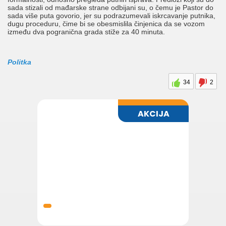
sada stizali od mađarske strane odbijani su, o čemu je Pastor do
sada više puta govorio, jer su podrazumevali iskrcavanje putnika,
dugu proceduru, čime bi se obesmislila činjenica da se vozom
između dva pogranična grada stiže za 40 minuta.
Politka
34
2