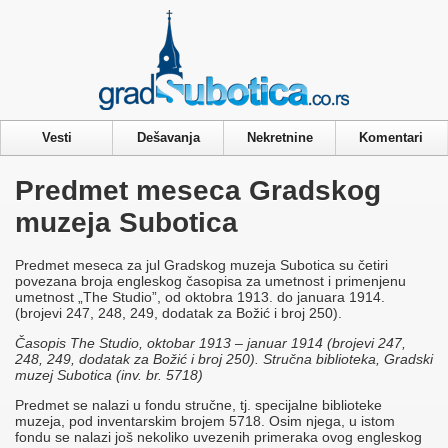
Privacy & Cookies Policy
Vesti
Dešavanja
Nekretnine
Komentari
Predmet meseca Gradskog
muzeja Subotica
Predmet meseca za jul Gradskog muzeja Subotica su četiri
povezana broja engleskog časopisa za umetnost i primenjenu
umetnost „The Studio”, od oktobra 1913. do januara 1914.
(brojevi 247, 248, 249, dodatak za Božić i broj 250).
Časopis The Studio, oktobar 1913 – januar 1914 (brojevi 247,
248, 249, dodatak za Božić i broj 250). Stručna biblioteka, Gradski
muzej Subotica (inv. br. 5718)
Predmet se nalazi u fondu stručne, tj. specijalne biblioteke
muzeja, pod inventarskim brojem 5718. Osim njega, u istom
fondu se nalazi još nekoliko uvezenih primeraka ovog engleskog