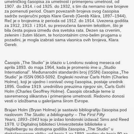
umetničkog časopisa za umetnost i primenjenu umetnost, od
1907. do 1914. i od 1925. do 1932, s tim da nemamo sve brojeve
za pomenuti period. Osam povezanih brojeva ovog časopisa
sadrže svojeručni potpis Klare Gereb (Geréb Klára, 1897–1944).
Reč je o brojevima iz perioda od 1912. do 1914. Uvezena godišta
za 1912, 1913. i 1914, su presvučena šarenim tekstilom, što je
bila česta pojava između dva svetska rata. Dezen sa crvenim,
zelenim i žutim lišćem, te horizontalnim crno-belim prugama u
pozadini, je mogla izabrati sama vlasnica ovih brojeva, Klara
Gereb.
Časopis „The Studio” je izlazio u Londonu svakog meseca od
aprila 1893. do maja 1964, kada je promenio ime u „Studio
International”. Međunarodni standardni broj (ISSN) časopisa „The
Studio” je ISSN 0963-5092. Engleski novinar Čarls Holm (Charles
Holme), koji je ujedno i osnivač ovog časopisa, postaje urednik
1895. Godine 1919. uredništvo preuzima njegov sin, Čarls Gofri
Holm (Charles Geoffrey Holme). Časopis obrađuje teme iz
savremenog slikarstva i primenjene umetnosti. Redovno donosi
vesti o izložbama u galerijama širom Evrope.
Brajan Holm (Bryan Holme) je sastavio bibliografiju časopisa pod
naslovom
The Studio: a bibliography – The First Fifty
Years, 1893–1943
koju je izdao londonski izdavač Sims and Reed
1978. U Digitalnoj biblioteci Univerzitetske biblioteke u
Hajdelbergu su dostupna godišta časopisa „The Studio” u
digitalizovanom obliku, od broja 1 za 1893. godinu do broja 90 za