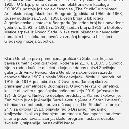
1925. U Srbiji, prema uzajamnom elektronskom katalogu
COBISS+ postoje još brojevi časopisa „The Studio” u biblioteci
Arhitekstonskog fakulteta u Beogradu (godišta od 1950. do 1963,
izuzev godišta za 1953. i 1958), četiri broja u biblioteci
Jugoslovenske kinoteke u Beogradu (po jedan broj bez navedene
godine, iz 1893, iz 1901 i iz 1903) i jedan broj iz 1913. u Biblioteci
Matice srpske iz Novog Sada. Niska zastupljenost u navedenim
domaćim bibliotekama povećava značaj brojeva u biblioteci
Gradskog muzeja Subotica.
Klara Gereb je prva primenjena grafičarka Subotice, koja se
bavila i umetničkom grafikom. Rođena je 21. jula 1897. u Subotici.
Njena rodna kuća je objekat u kojoj se danas nalazi Zavičajna
galerija dr Vinko Perčić. Klara Gereb je nakon četiri razreda
osnovne škole 1907. upisala Višu devojačku školu. U periodu od
1915. do 1919. je studirala u Državnoj mađarskoj školi za
primenjenu umetnost u Budimpešti. U svom tekstu o umetnici,
koji je objavljen u godišnjaku našeg muzeja 2019. (
Museion
br.
17), dr Olga K. Ninkov je detaljno predstavila Klarino školovanje.
Zanimljivo je da je Amelija Sara Levetus (Amelia Sarah Levetus),
istoričarka umetnosti, upravo u časopisu „The Studio” – u broju
247. za oktobar 1913, objavila rad o Državnoj mađarskoj
kraljevskoj školi za primenjenu umetnost u Budimpešti i na deset
strana prezentovala istorijat škole, program nastave, odseke,
školarinu, stipendije, nastavnički kadar.