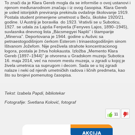
To znači da je Klara Gereb mogla da se informiše o ovoj ustanovi i
njenom međunarodnom značaju i iz ovog časopisa. Klara Gereb
je usled istorijskih previranja prekinula ovdašnje školovanje 1919.
Postala student primenjene umetnost u Beču, školske 1920/21.
godine. U Austriji je boravilia do 1923. Vrativši se u Suboticu,
1927. se udala za Lajoša Fenjveša (Fenyves Lajos, 1890–1945),
suvlasnika dnevnog lista „Bácsmegyei Napló” i štamparije
„Minerva”. Deportovana je 1944. godine u Aušvic sa
petnaestogodišnjom ćerkom Esterom i trinaestogodišnjim sinom
Ištvanom Jožefom. Nije preživela strahote koncentracionog
logora, postala je žrtva holokausta. Izložba „Memento Klara
Gereb (1897–1944)” je otvorena u Gradskom muzeju Subotica
16. maja 2014, već na novom mestu muzeja, u zgradi u kojoj je
živela umetnica sa suprugom i decom. Sada se u toj zgradi
nalaze i neki od njenih umetničkih radova i ličnih predmeta, kao
što su brojevi pomenutog časopisa.
Tekst: Izabela Papdi, bibliotekar
Fotografije: Svetlana Kolović, fotograf
11