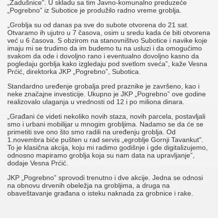
„Zadušnice”. U skladu sa tim Javno-komunalno preduzeće
„Pogrebno” iz Subotice je produžilo radno vreme groblja.
„Groblja su od danas pa sve do subote otvorena do 21 sat.
Otvaramo ih ujutro u 7 časova, osim u sredu kada će biti otvorena
već u 6 časova. S obzirom na stanovništvo Subotice i navike koje
imaju mi se trudimo da im budemo tu na usluzi i da omogućimo
svakom da ode i dovoljno rano i eventualno dovoljno kasno da
pogledaju gorblja kako izgledaju pod svetlom sveća”, kaže Vesna
Prćić, direktorka JKP „Pogrebno”, Subotica.
Standardno uređenje grobalja pred praznike je završeno, kao i
neke značajne investicije. Ukupno je JKP „Pogrebno” ove godine
realizovalo ulaganja u vrednosti od 12 i po miliona dinara.
„Građani će videti nekoliko novih staza, novih parcela, postavljali
smo i urbani mobilijar u mnogim grobljima. Nadamo se da će se
primetiti sve ono što smo radili na uređenju groblja. Od
1.novembra biće pušten u rad servis „egroblje Gornji Tavankut”.
To je klasična akcija, koju mi radimo godišnje i gde digitalizujemo,
odnosno mapiramo groblja koja su nam data na upravljanje”,
dodaje Vesna Prćić.
JKP „Pogrebno” sprovodi trenutno i dve akcije. Jedna se odnosi
na obnovu drvenih obeležja na grobljima, a druga na
obaveštavanje građana o isteku naknada za grobnice i rake.