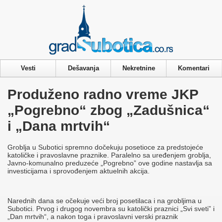
Privacy & Cookies Policy
Vesti
Dešavanja
Nekretnine
Komentari
Produženo radno vreme JKP
„Pogrebno“ zbog „Zadušnica“
i „Dana mrtvih“
Groblja u Subotici spremno dočekuju posetioce za predstojeće
katoličke i pravoslavne praznike. Paralelno sa uređenjem groblja,
Javno-komunalno preduzeće „Pogrebno” ove godine nastavlja sa
investicijama i sprovođenjem aktuelnih akcija.
Narednih dana se očekuje veći broj posetilaca i na grobljima u
Subotici. Prvog i drugog novembra su katolički praznici „Svi sveti” i
„Dan mrtvih“, a nakon toga i pravoslavni verski praznik