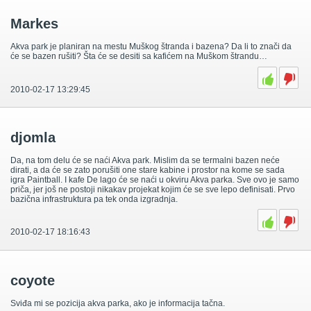
Markes
Akva park je planiran na mestu Muškog štranda i bazena? Da li to znači da
će se bazen rušiti? Šta će se desiti sa kafićem na Muškom štrandu…
2010-02-17 13:29:45
djomla
Da, na tom delu će se naći Akva park. Mislim da se termalni bazen neće
dirati, a da će se zato porušiti one stare kabine i prostor na kome se sada
igra Paintball. I kafe De lago će se naći u okviru Akva parka. Sve ovo je samo
priča, jer još ne postoji nikakav projekat kojim će se sve lepo definisati. Prvo
bazična infrastruktura pa tek onda izgradnja.
2010-02-17 18:16:43
coyote
Sviđa mi se pozicija akva parka, ako je informacija tačna.