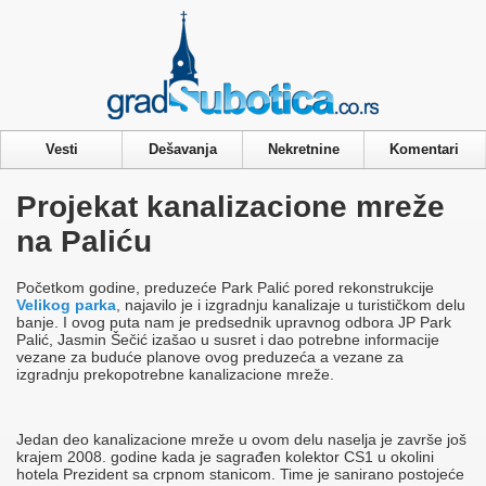
Privacy & Cookies Policy
Vesti
Dešavanja
Nekretnine
Komentari
Projekat kanalizacione mreže
na Paliću
Početkom godine, preduzeće Park Palić pored rekonstrukcije
Velikog parka
, najavilo je i izgradnju kanalizaje u turističkom delu
banje. I ovog puta nam je predsednik upravnog odbora JP Park
Palić, Jasmin Šečić izašao u susret i dao potrebne informacije
vezane za buduće planove ovog preduzeća a vezane za
izgradnju prekopotrebne kanalizacione mreže.
Jedan deo kanalizacione mreže u ovom delu naselja je završe još
krajem 2008. godine kada je sagrađen kolektor CS1 u okolini
hotela Prezident sa crpnom stanicom. Time je sanirano postojeće