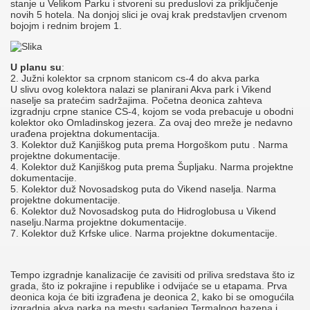
stanje u Velikom Parku i stvoreni su preduslovi za priključenje
novih 5 hotela. Na donjoj slici je ovaj krak predstavljen crvenom
bojojm i rednim brojem 1.
U planu su
:
2. Južni kolektor sa crpnom stanicom cs-4 do akva parka
U slivu ovog kolektora nalazi se planirani Akva park i Vikend
naselje sa pratećim sadržajima. Početna deonica zahteva
izgradnju crpne stanice CS-4, kojom se voda prebacuje u obodni
kolektor oko Omladinskog jezera. Za ovaj deo mreže je nedavno
urađena projektna dokumentacija.
3. Kolektor duž Kanjiškog puta prema Horgoškom putu . Narma
projektne dokumentacije.
4. Kolektor duž Kanjiškog puta prema Šupljaku. Narma projektne
dokumentacije.
5. Kolektor duž Novosadskog puta do Vikend naselja. Narma
projektne dokumentacije.
6. Kolektor duž Novosadskog puta do Hidroglobusa u Vikend
naselju.Narma projektne dokumentacije.
7. Kolektor duž Krfske ulice. Narma projektne dokumentacije.
Tempo izgradnje kanalizacije će zavisiti od priliva sredstava što iz
grada, što iz pokrajine i republike i odvijaće se u etapama. Prva
deonica koja će biti izgrađena je deonica 2, kako bi se omogućila
izgradnja akva parka na mestu sadanjeg Termalnog bazena i