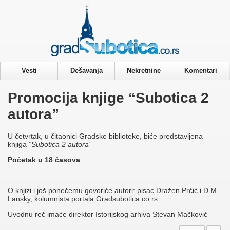
Privacy & Cookies Policy
Vesti
Dešavanja
Nekretnine
Komentari
Promocija knjige “Subotica 2
autora”
U četvrtak, u čitaonici Gradske biblioteke, biće predstavljena
knjiga
“Subotica 2 autora”
Početak u 18 časova
O knjizi i još ponečemu govoriće autori: pisac Dražen Prćić i D.M.
Lansky, kolumnista portala Gradsubotica.co.rs
Uvodnu reč imaće direktor Istorijskog arhiva Stevan Mačković