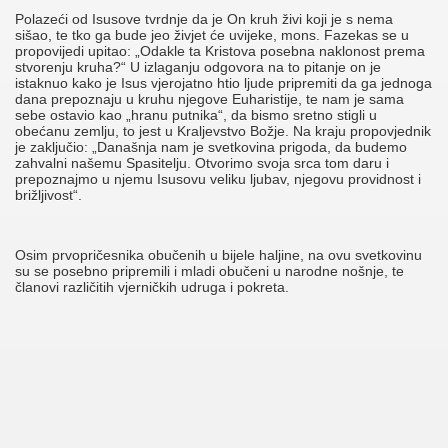
Polazeći od Isusove tvrdnje da je On kruh živi koji je s nema
sišao, te tko ga bude jeo živjet će uvijeke, mons. Fazekas se u
propovijedi upitao: „Odakle ta Kristova posebna naklonost prema
stvorenju kruha?“ U izlaganju odgovora na to pitanje on je
istaknuo kako je Isus vjerojatno htio ljude pripremiti da ga jednoga
dana prepoznaju u kruhu njegove Euharistije, te nam je sama
sebe ostavio kao „hranu putnika“, da bismo sretno stigli u
obećanu zemlju, to jest u Kraljevstvo Božje. Na kraju propovjednik
je zaključio: „Današnja nam je svetkovina prigoda, da budemo
zahvalni našemu Spasitelju. Otvorimo svoja srca tom daru i
prepoznajmo u njemu Isusovu veliku ljubav, njegovu providnost i
brižljivost“.
Osim prvopričesnika obučenih u bijele haljine, na ovu svetkovinu
su se posebno pripremili i mladi obučeni u narodne nošnje, te
članovi različitih vjerničkih udruga i pokreta.