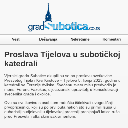
Privacy & Cookies Policy
Vesti
Dešavanja
Nekretnine
Komentari
Proslava Tijelova u subotičkoj
katedrali
Vjernici grada Subotice okupili su se na proslavu svetkovine
Presvetog Tijela i Krvi Kristove – Tijelova 8. lipnja 2023. godine u
katedrali sv. Terezije Avilske. Svečanu svetu misu predvodio je
mons. Ferenc Fazekas, dijecezanski upravitelj, u koncelebraciji
svećenika grada i okolice.
Ovu su svetkovinu s osobitom radošću iščekivali ovogodišnji
prvopričesnici, koji su po prvi puta nakon što su primili Isusa u
euharistiji sudjelovali u tijelovskoj procesiji prosipajući latice ruža
pred Presvetim oltarskim sakramentom.