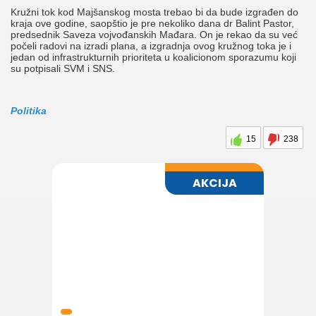
Kružni tok kod Majšanskog mosta trebao bi da bude izgrađen do
kraja ove godine, saopštio je pre nekoliko dana dr Balint Pastor,
predsednik Saveza vojvođanskih Mađara. On je rekao da su već
počeli radovi na izradi plana, a izgradnja ovog kružnog toka je i
jedan od infrastrukturnih prioriteta u koalicionom sporazumu koji
su potpisali SVM i SNS.
Politika
15
238