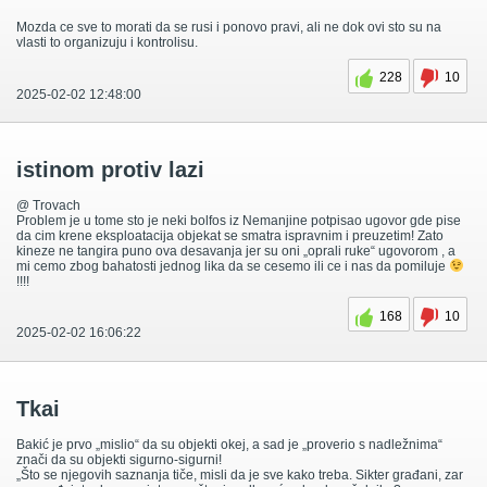
Mozda ce sve to morati da se rusi i ponovo pravi, ali ne dok ovi sto su na
vlasti to organizuju i kontrolisu.
228
10
2025-02-02 12:48:00
istinom protiv lazi
@ Trovach
Problem je u tome sto je neki bolfos iz Nemanjine potpisao ugovor gde pise
da cim krene eksploatacija objekat se smatra ispravnim i preuzetim! Zato
kineze ne tangira puno ova desavanja jer su oni „oprali ruke“ ugovorom , a
mi cemo zbog bahatosti jednog lika da se cesemo ili ce i nas da pomiluje
!!!!
168
10
2025-02-02 16:06:22
Tkai
Bakić je prvo „mislio“ da su objekti okej, a sad je „proverio s nadležnima“
znači da su objekti sigurno-sigurni!
„Što se njegovih saznanja tiče, misli da je sve kako treba. Sikter građani, zar