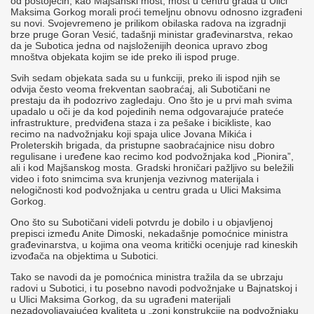
od postojećih, kao Majšanski most, most u centru grada u Ulici
Maksima Gorkog morali proći temeljnu obnovu odnosno izgrađeni
su novi. Svojevremeno je prilikom obilaska radova na izgradnji
brze pruge Goran Vesić, tadašnji ministar građevinarstva, rekao
da je Subotica jedna od najsloženijih deonica upravo zbog
mnoštva objekata kojim se ide preko ili ispod pruge.
Svih sedam objekata sada su u funkciji, preko ili ispod njih se
odvija često veoma frekventan saobraćaj, ali Subotičani ne
prestaju da ih podozrivo zagledaju. Ono što je u prvi mah svima
upadalo u oči je da kod pojedinih nema odgovarajuće prateće
infrastrukture, predviđena staza i za pešake i bicikliste, kao
recimo na nadvožnjaku koji spaja ulice Jovana Mikića i
Proleterskih brigada, da pristupne saobraćajnice nisu dobro
regulisane i uređene kao recimo kod podvožnjaka kod „Pionira”,
ali i kod Majšanskog mosta. Gradski hroničari pažljivo su beležili
video i foto snimcima sva krunjenja vezivnog materijala i
nelogičnosti kod podvožnjaka u centru grada u Ulici Maksima
Gorkog.
Ono što su Subotičani videli potvrdu je dobilo i u objavljenoj
prepisci između Anite Dimoski, nekadašnje pomoćnice ministra
građevinarstva, u kojima ona veoma kritički ocenjuje rad kineskih
izvođača na objektima u Subotici.
Tako se navodi da je pomoćnica ministra tražila da se ubrzaju
radovi u Subotici, i tu posebno navodi podvožnjake u Bajnatskoj i
u Ulici Maksima Gorkog, da su ugrađeni materijali
nezadovoljavajućeg kvaliteta u „zoni konstrukcije na podvožnjaku