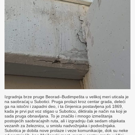
Izgradnja brze pruge Beorad–Budimpešta u velikoj meri uticala je
na saobraćaj u Subotici. Pruga prolazi kroz centar grada, deleći
ga na istočni i zapadni deo, i ta činjenica postavljena još 1869,
kada je prvi put voz stigao u Suboticu, diktirala je način na koji je
sada pruga obnavljana. To je značilo i mnogo izmeštanja
postojećih saobraćajnih ruta, ali i izgradnju čak sedam objekata
vezanih za železnicu, u smislu nadvožnjaka i podvožnjaka.
Subotica je dobila nove prolaze i veze komunikacije, dok su neke