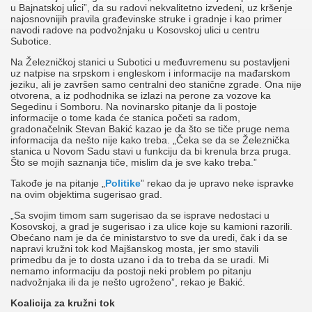
u Bajnatskoj ulici”, da su radovi nekvalitetno izvedeni, uz kršenje
najosnovnijih pravila građevinske struke i gradnje i kao primer
navodi radove na podvožnjaku u Kosovskoj ulici u centru
Subotice.
Na Železničkoj stanici u Subotici u međuvremenu su postavljeni
uz natpise na srpskom i engleskom i informacije na mađarskom
jeziku, ali je završen samo centralni deo stanične zgrade. Ona nije
otvorena, a iz podhodnika se izlazi na perone za vozove ka
Segedinu i Somboru. Na novinarsko pitanje da li postoje
informacije o tome kada će stanica početi sa radom,
gradonačelnik Stevan Bakić kazao je da što se tiče pruge nema
informacija da nešto nije kako treba. „Čeka se da se Železnička
stanica u Novom Sadu stavi u funkciju da bi krenula brza pruga.
Što se mojih saznanja tiče, mislim da je sve kako treba.”
Takođe je na pitanje „
Politike
” rekao da je upravo neke ispravke
na ovim objektima sugerisao grad.
„Sa svojim timom sam sugerisao da se isprave nedostaci u
Kosovskoj, a grad je sugerisao i za ulice koje su kamioni razorili.
Obećano nam je da će ministarstvo to sve da uredi, čak i da se
napravi kružni tok kod Majšanskog mosta, jer smo stavili
primedbu da je to dosta uzano i da to treba da se uradi. Mi
nemamo informaciju da postoji neki problem po pitanju
nadvožnjaka ili da je nešto ugroženo”, rekao je Bakić.
Koalicija za kružni tok