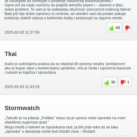
se usuđujete da sumnjate u poštenje odlazećeg kradonačelnika?
Samo još da nađu naivčinu da potpiše tehnički prijem i – dlanom o dlan,
rešen problem. To vam je ta radikalska stručnost i preciznost rođenog lidera!
Baki još nije dobio ispisnicu iz centrale, ali ubeđen sam da polako pakuje
kolekciju zlatnih satova u kartonsku kutiju i prebacuje na sigurno mesto.
49
2025-02-03 11:37:59
Tkai
Inače je uobičajena praksa da se objekat i/ili oprema smatra ‘primljenom’
ako je kupac stavi u komercijalnu upotrebu, vrlo je česta i ugovorna klauzula
i sasvim je logična i opravdana.
30
1
2025-02-03 11:43:19
Stormwatch
„Takođe je na pitanje „Politike” rekao da je upravo neke ispravke na ovim
objektima sugerisao grad.“
Mogu misliti o kakvim se ispravkama radi, ja bih prije reko da se taka
„ispravka“ u danasnje vrime kod mladih zove – Restart.