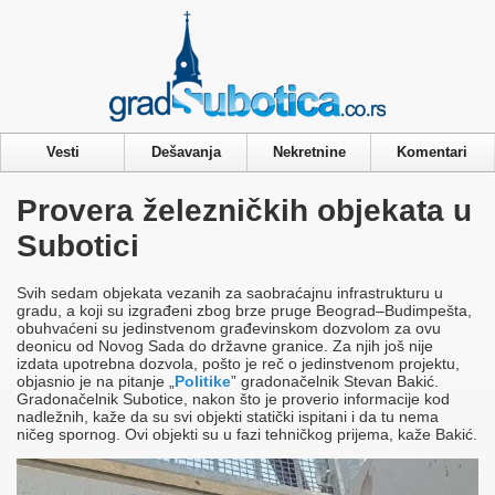
Privacy & Cookies Policy
Vesti
Dešavanja
Nekretnine
Komentari
Provera železničkih objekata u
Subotici
Svih sedam objekata vezanih za saobraćajnu infrastrukturu u
gradu, a koji su izgrađeni zbog brze pruge Beograd–Budimpešta,
obuhvaćeni su jedinstvenom građevinskom dozvolom za ovu
deonicu od Novog Sada do državne granice. Za njih još nije
izdata upotrebna dozvola, pošto je reč o jedinstvenom projektu,
objasnio je na pitanje „
Politike
” gradonačelnik Stevan Bakić.
Gradonačelnik Subotice, nakon što je proverio informacije kod
nadležnih, kaže da su svi objekti statički ispitani i da tu nema
ničeg spornog. Ovi objekti su u fazi tehničkog prijema, kaže Bakić.