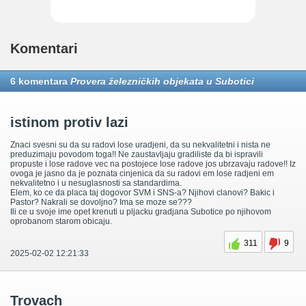
Komentari
6 komentara
Provera železničkih objekata u Subotici
istinom protiv lazi
Znaci svesni su da su radovi lose uradjeni, da su nekvalitetni i nista ne
preduzimaju povodom toga!! Ne zaustavljaju gradiliste da bi ispravili
propuste i lose radove vec na postojece lose radove jos ubrzavaju radove!! Iz
ovoga je jasno da je poznata cinjenica da su radovi em lose radjeni em
nekvalitetno i u nesuglasnosti sa standardima.
Elem, ko ce da placa taj dogovor SVM i SNS-a? Njihovi clanovi? Bakic i
Pastor? Nakrali se dovoljno? Ima se moze se???
Ili ce u svoje ime opet krenuti u pljacku gradjana Subotice po njihovom
oprobanom starom obicaju.
311
9
2025-02-02 12:21:33
Trovach