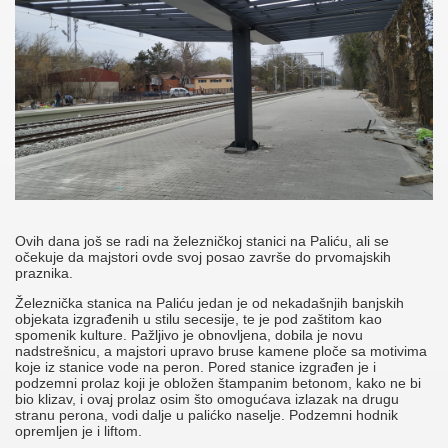
Ovih dana još se radi na železničkoj stanici na Paliću, ali se
očekuje da majstori ovde svoj posao završe do prvomajskih
praznika.
Železnička stanica na Paliću jedan je od nekadašnjih banjskih
objekata izgrađenih u stilu secesije, te je pod zaštitom kao
spomenik kulture. Pažljivo je obnovljena, dobila je novu
nadstrešnicu, a majstori upravo bruse kamene ploče sa motivima
koje iz stanice vode na peron. Pored stanice izgrađen je i
podzemni prolaz koji je obložen štampanim betonom, kako ne bi
bio klizav, i ovaj prolaz osim što omogućava izlazak na drugu
stranu perona, vodi dalje u palićko naselje. Podzemni hodnik
opremljen je i liftom.