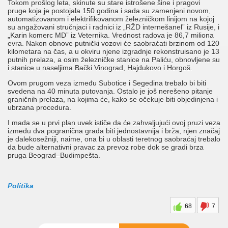
Tokom prošlog leta, skinute su stare istrošene šine i pragovi
pruge koja je postojala 150 godina i sada su zamenjeni novom,
automatizovanom i elektrifikovanom železničkom linijom na kojoj
su angažovani stručnjaci i radnici iz „RŽD internešanel” iz Rusije, i
„Karin komerc MD” iz Veternika. Vrednost radova je 86,7 miliona
evra. Nakon obnove putnički vozovi će saobraćati brzinom od 120
kilometara na čas, a u okviru njene izgradnje rekonstruisano je 13
putnih prelaza, a osim železničke stanice na Paliću, obnovljene su
i stanice u naseljima Bački Vinograd, Hajdukovo i Horgoš.
Ovom prugom veza između Subotice i Segedina trebalo bi biti
svedena na 40 minuta putovanja. Ostalo je još nerešeno pitanje
graničnih prelaza, na kojima će, kako se očekuje biti objedinjena i
ubrzana procedura.
I mada se u prvi plan uvek ističe da će zahvaljujući ovoj pruzi veza
između dva pogranična grada biti jednostavnija i brža, njen značaj
je dalekosežniji, naime, ona bi u oblasti teretnog saobraćaj trebalo
da bude alternativni pravac za prevoz robe dok se gradi brza
pruga Beograd–Budimpešta.
Politika
68
7