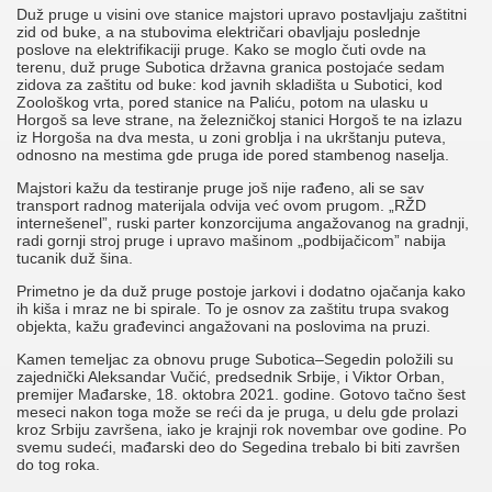
Duž pruge u visini ove stanice majstori upravo postavljaju zaštitni
zid od buke, a na stubovima električari obavljaju poslednje
poslove na elektrifikaciji pruge. Kako se moglo čuti ovde na
terenu, duž pruge Subotica državna granica postojaće sedam
zidova za zaštitu od buke: kod javnih skladišta u Subotici, kod
Zoološkog vrta, pored stanice na Paliću, potom na ulasku u
Horgoš sa leve strane, na železničkoj stanici Horgoš te na izlazu
iz Horgoša na dva mesta, u zoni groblja i na ukrštanju puteva,
odnosno na mestima gde pruga ide pored stambenog naselja.
Majstori kažu da testiranje pruge još nije rađeno, ali se sav
transport radnog materijala odvija već ovom prugom. „RŽD
internešenel”, ruski parter konzorcijuma angažovanog na gradnji,
radi gornji stroj pruge i upravo mašinom „podbijačicom” nabija
tucanik duž šina.
Primetno je da duž pruge postoje jarkovi i dodatno ojačanja kako
ih kiša i mraz ne bi spirale. To je osnov za zaštitu trupa svakog
objekta, kažu građevinci angažovani na poslovima na pruzi.
Kamen temeljac za obnovu pruge Subotica–Segedin položili su
zajednički Aleksandar Vučić, predsednik Srbije, i Viktor Orban,
premijer Mađarske, 18. oktobra 2021. godine. Gotovo tačno šest
meseci nakon toga može se reći da je pruga, u delu gde prolazi
kroz Srbiju završena, iako je krajnji rok novembar ove godine. Po
svemu sudeći, mađarski deo do Segedina trebalo bi biti završen
do tog roka.