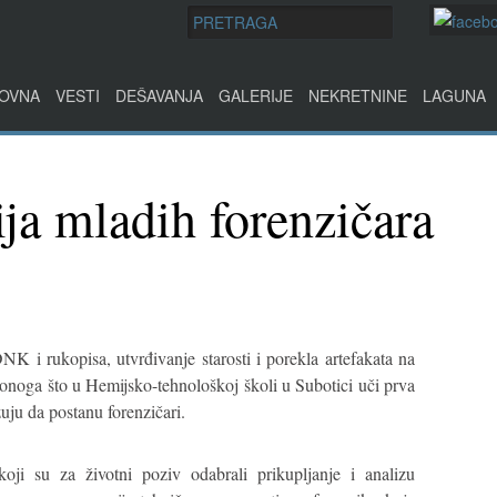
OVNA
VESTI
DEŠAVANJA
GALERIJE
NEKRETNINE
LAGUNA
ja mladih forenzičara
NK i rukopisa, utvrđivanje starosti i porekla artefakata na
onoga što u Hemijsko-tehnološkoj školi u Subotici uči prva
uju da postanu forenzičari.
ji su za životni poziv odabrali prikupljanje i analizu