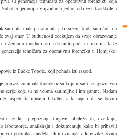
 prva su generacija tehničara za operativnu forenziku koja
 Subotici, jedinoj u Vojvodini a jednoj od dve takve škole u
ok sam bila mala pa sam bila jako srećna kada sam čula da
iše ovaj smer. U budućnosti očekujem da svoje obrazovanje
iku u Zemunu i nadam se da će mi to poći za rukom – kaže
eneracije tehničara za operativnu forenziku u Hemijsko-
ović iz Bačke Topole, koji pohađa isti razred.
je oduvek zanimala forenzika sa kojom sam se upoznavao
imi-serije koje su mi veoma zanimljive i intrigantne. Nadam
ole, uspeti da upišem fakultet, a kasnije i da se bavim
tu uviđaja prepoznaju tragove, obeleže ih, uzorkuju,
o laboratorije, analiziraju i dokumentuju kako bi pribavili
ravdi počinilaca nedela, ali im znanje iz forenzike otvara