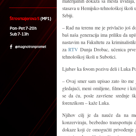
materijalnih dokaza sa mesta uviđaja,
stasava u Hemijsko-tehnološkoj školi u
Srbiji.
– Rad na terenu me je privlačio još d
baš naša generacija ima priliku da up
nastavim na Fakultetu za kriminalist
za
RTV
Dunja Drobac, učenica prve g
tehnološkoj školi u Subotici.
Ljubav ka fovom pozivu deli i Luka Pop
– Ovaj smer sam upisao zato što me 
gledajući, meni omiljene, filmove i kr
se da ću, posle završene srednje šk
forenzikom – kaže Luka.
Njihov cilj je da nauče da na mes
konzerviraju, bezbedno transportuju d
dokaze koji će omogućiti privođenje p