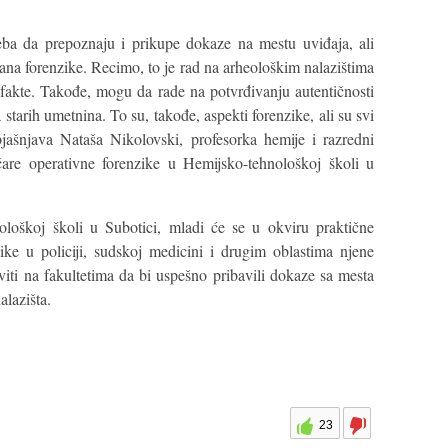
eba da prepoznaju i prikupe dokaze na mestu uviđaja, ali
rana forenzike. Recimo, to je rad na arheološkim nalazištima
efakte. Takođe, mogu da rade na potvrđivanju autentičnosti
 starih umetnina. To su, takođe, aspekti forenzike, ali su svi
bjašnjava Nataša Nikolovski, profesorka hemije i razredni
čare operativne forenzike u Hemijsko-tehnološkoj školi u
oškoj školi u Subotici, mladi će se u okviru praktične
ike u policiji, sudskoj medicini i drugim oblastima njene
viti na fakultetima da bi uspešno pribavili dokaze sa mesta
alazišta.
23