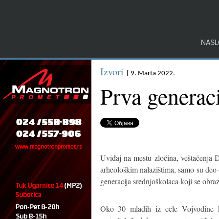
NASL
Izvori
| 9. Marta 2022.
Prva generaci
Uviđaj na mestu zločina, veštačenja D
arheološkim nalazištima, samo su deo 
generacija srednjoškolaca koji se obraz
Oko 30 mladih iz cele Vojvodine ko