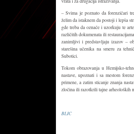
vrata i za drugačija istraživanja.
– Svima je poznato da forenzičari tr
želim da istaknem da postoji i lepša st
gde treba da označe i uzorkuju te art
različitih dokumenata ili restauracijama
zanimljivi i predstavljaju izazov – o
starešina učenika na smeru za tehni
Subotici.
Tokom obrazovanja u Hemijsko-tehnol
nastave, upoznati i sa mestom forenz
primene, a zatim sticanje znanja nasta
zločina ili razotkrili tajne arheoloških n
BLIC