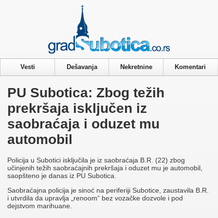
Privacy & Cookies Policy
Vesti
Dešavanja
Nekretnine
Komentari
PU Subotica: Zbog težih
prekršaja isključen iz
saobraćaja i oduzet mu
automobil
Policija u Subotici isključila je iz saobraćaja B.R. (22) zbog
učinjenih težih saobraćajnih prekršaja i oduzet mu je automobil,
saopšteno je danas iz PU Subotica.
Saobraćajna policija je sinoć na periferiji Subotice, zaustavila B.R.
i utvrdila da upravlja „renoom“ bez vozačke dozvole i pod
dejstvom marihuane.