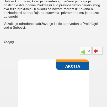
Daljom kontrolom, kako je navedeno, utvrđeno je da ga je u
poslednje dve godine Prekršajni sud pravnosnažno osudio zbog
dva teža prekršaja i u skladu sa novom merom iz Zakona o
bezbednosti saobraćaja na putevima, privremeno mu je oduzet
automobil.
Vozaču je određeno zadržavanje i biće sproveden u Prekršajni
sud u Subotici.
Tanjug
36
1