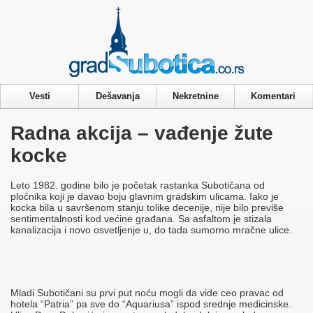
Privacy & Cookies Policy
Vesti
Dešavanja
Nekretnine
Komentari
Radna akcija – vađenje žute
kocke
Leto 1982. godine bilo je početak rastanka Subotičana od
pločnika koji je davao boju glavnim gradskim ulicama. Iako je
kocka bila u savršenom stanju tolike decenije, nije bilo previše
sentimentalnosti kod većine građana. Sa asfaltom je stizala
kanalizacija i novo osvetljenje u, do tada sumorno mračne ulice.
Mladi Subotičani su prvi put noću mogli da vide ceo pravac od
hotela “Patria” pa sve do “Aquariusa” ispod srednje medicinske.