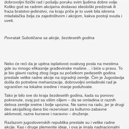
dobrovoljni fizički rad i pošalju poruku svim ljudima dobre volje.
Koliko god se radnim akcijama dodavao ideološki predznak ili
fraza bratstvo-jedinstvo, na kraju priče je to uvek bila iskrena
mladalačka želja za zajedništvom i akcijom, kakva postoji svuda i
uvek.
Povratak Subotičana sa akcije, šezdesetih godina
Neko će reći da je upitna isplativost ovakvog posla na mestima
gde su mnogo efikasnije građevinske mašine… i biće u pravu. To
je bio glavni razlog zbog čega su početkom pedesetih godina
prestale velike radne akcije na izgradnji zemlje. Čim je Jugoslavija
došla do potrebne mehanizacije, dobrovoljni omladinski rad je
ograničen na lokalne sredine i manje poduhvate.
Tako je bilo sve do kraja šezdesetih godina, kada su ponovo
pokrenute, ovaj put sa višim ciljem – da se omladina iz raznih
delova zemlje sretne i bolje upozna. Ne samo na radu, jer je drugi
deo akcijaškog dana bio rezervisan za kulturno-zabavne
aktivnosti, razne kurseve i naravno – druženje.
Razlazom jugoslovenskih republika prestale su i velike radne
akcije. Kao i druge plemenite ideje, i ova je imala nadnacionalni