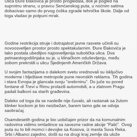
Ulica Đure Đakovića je prosto progledala, dok je pogled na
suprotnu stranu, u pravcu Senćanskog puta, u noćnim satima
dobacivao samo do prvog ćoška zgrade tehničke škole. Dalje od
toga vladao je potpuni mrak.
Godine restrikcija struje i dotrajalost javne rasvete učinili su
novoosvetljen prostor prosto spektakularnim. Đure Đakovića je
tako postala ubedljivo najosvetljenija subotička ulica. Dva
petnaestogodišnjaka su je, u klinačkom oduševljenju, među
sobom prekrstili u ulicu Sjedinjenih Američkih Država.
U svojim fantazijama o dalekom svetu vrednovali su isključivo
moderne i blještave metropole pune neonskih reklama. Tih godina
i stara Evropa je glancala svoju “srebrninu”. Do juče su pored
fontane
di Trevi u
Rimu prolazili automobili, a u zlatnom Pragu
padali balkoni sa starih građevina.
Daleko od toga da se nasleđe nije čuvalo, ali rastanak sa žutom
klinker kockom je bio neizbežan, barem tamo gde se odvija
saobraćaj.
Osamdesetih godina je bio uobičajen prizor da na komunalnim
radovima vidimo omladince sa savezne radne akcije “Palić”. Ovog
puta su to bili momci i devojke sa Kosova, iz mesta Suva Reka.
Srbi i Albanci zajedno, došli su na drugi kraj zemlje da ulože