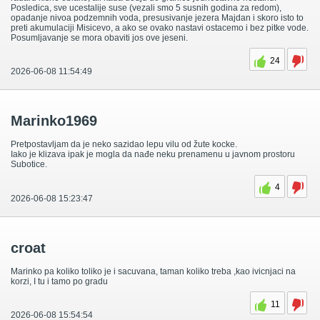
Posledica, sve ucestalije suse (vezali smo 5 susnih godina za redom),
opadanje nivoa podzemnih voda, presusivanje jezera Majdan i skoro isto to
preti akumulaciji Misicevo, a ako se ovako nastavi ostacemo i bez pitke vode.
Posumljavanje se mora obaviti jos ove jeseni.
24
2026-06-08 11:54:49
Marinko1969
Pretpostavljam da je neko sazidao lepu vilu od žute kocke.
Iako je klizava ipak je mogla da nađe neku prenamenu u javnom prostoru
Subotice.
4
2026-06-08 15:23:47
croat
Marinko pa koliko toliko je i sacuvana, taman koliko treba ,kao ivicnjaci na
korzi, I tu i tamo po gradu
11
2026-06-08 15:54:54