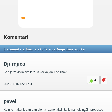
Komentari
6 komentara
Radna akcija – vađenje žute kocke
Djurdjica
Gde je završila sva ta žuta kocka, da li se zna?
41
2026-06-07 05:56:31
pavel
Ko nije makar jedan dan bio na radnoj akciji taj je na neki način propustio