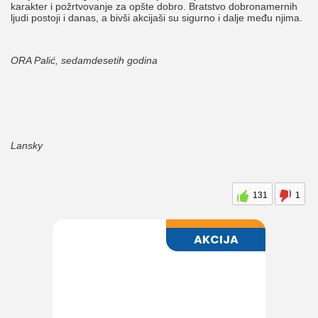
karakter i požrtvovanje za opšte dobro. Bratstvo dobronamernih
ljudi postoji i danas, a bivši akcijaši su sigurno i dalje među njima.
ORA Palić, sedamdesetih godina
Lansky
131
1