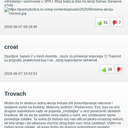
odrastanje i sazrevanje u SFRJ. Moja baka je bila na akciji Šamac-Sarajevo
47/48
51
7
2026-06-07 08:18:48
croat
Djurdjice, barem 2 u mom dvoristu , sluze za priskanje kojecega 🙂 Trajnost
su pogodili, prakticnost bas I ne , zbog legendarne skliskosti
26
2026-06-07 19:43:53
Trovach
Mislim da bi sledeca radna akcija trebala biti posumljavanje iskrcene i
spaljene sume na Kelebiji, Makovoj sedmici i Radanovcu. Evo, bas na ono
drugom subotickom sajtu se pojavila „zvizdaljka“ u vezi posecenih stoletnih
hrastova. Mi ne da ne sadimo nova stabla u sumi, vec unistavamo njene
poslednje ostatke. Ta suma (bi trebalo da) nas stiti od peska nosenog vetrom,
ali ima ulogu i da ublazava vrucine zbog kojih nas i kisa zaobilazi. Vidim na
radaru kisne oblake, ali kada dodju do granice jednostavno nestanu.