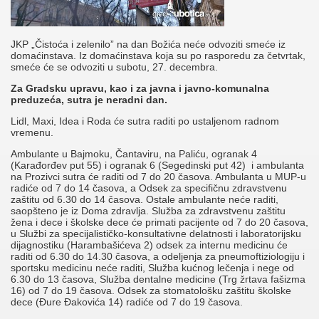
JKP „Čistoća i zelenilo” na dan Božića neće odvoziti smeće iz
domaćinstava. Iz domaćinstava koja su po rasporedu za četvrtak,
smeće će se odvoziti u subotu, 27. decembra.
Za Gradsku upravu, kao i za javna i javno-komunalna
preduzeća, sutra je neradni dan.
Lidl, Maxi, Idea i Roda će sutra raditi po ustaljenom radnom
vremenu.
Ambulante u Bajmoku, Čantaviru, na Paliću, ogranak 4
(Karađorđev put 55) i ogranak 6 (Segedinski put 42) i ambulanta
na Prozivci sutra će raditi od 7 do 20 časova. Ambulanta u MUP-u
radiće od 7 do 14 časova, a Odsek za specifičnu zdravstvenu
zaštitu od 6.30 do 14 časova. Ostale ambulante neće raditi,
saopšteno je iz Doma zdravlja. Služba za zdravstvenu zaštitu
žena i dece i školske dece će primati pacijente od 7 do 20 časova,
u Službi za specijalističko-konsultativne delatnosti i laboratorijsku
dijagnostiku (Harambašićeva 2) odsek za internu medicinu će
raditi od 6.30 do 14.30 časova, a odeljenja za pneumoftiziologiju i
sportsku medicinu neće raditi, Služba kućnog lečenja i nege od
6.30 do 13 časova, Služba dentalne medicine (Trg žrtava fašizma
16) od 7 do 19 časova. Odsek za stomatološku zaštitu školske
dece (Đure Đakovića 14) radiće od 7 do 19 časova.