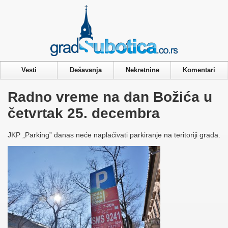
Privacy & Cookies Policy
Vesti
Dešavanja
Nekretnine
Komentari
Radno vreme na dan Božića u
četvrtak 25. decembra
JKP „Parking” danas neće naplaćivati parkiranje na teritoriji grada.