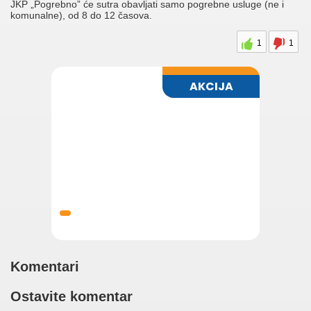
JKP „Pogrebno” će sutra obavljati samo pogrebne usluge (ne i
komunalne), od 8 do 12 časova.
1
1
Komentari
Ostavite komentar