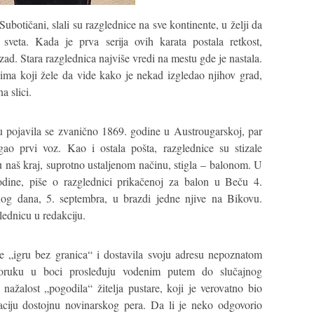
 Subotičani, slali su razglednice na sve kontinente, u želji da
 sveta. Kada je prva serija ovih karata postala retkost,
zad. Stara razglednica najviše vredi na mestu gde je nastala.
ima koji žele da vide kako je nekad izgledao njihov grad,
na slici.
 pojavila se zvanično 1869. godine u Austrougarskoj, par
gao prvi voz. Kao i ostala pošta, razglednice su stizale
naš kraj, suprotno ustaljenom načinu, stigla – balonom. U
ine, piše o razglednici prikačenoj za balon u Beču 4.
og dana, 5. septembra, u brazdi jedne njive na Bikovu.
ednicu u redakciju.
je „igru bez granica“ i dostavila svoju adresu nepoznatom
poruku u boci prosleđuju vodenim putem do slučajnog
 nažalost „pogodila“ žitelja pustare, koji je verovatno bio
aciju dostojnu novinarskog pera. Da li je neko odgovorio