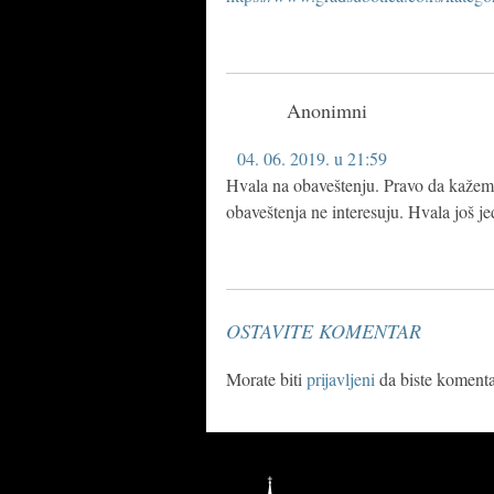
Anonimni
04. 06. 2019. u 21:59
Hvala na obaveštenju. Pravo da kažem
obaveštenja ne interesuju. Hvala još j
OSTAVITE KOMENTAR
Morate biti
prijavljeni
da biste komentar