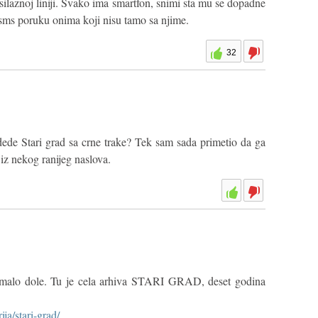
ilaznoj liniji. Svako ima smartfon, snimi sta mu se dopadne
i sms poruku onima koji nisu tamo sa njime.
32
ede Stari grad sa crne trake? Tek sam sada primetio da ga
iz nekog ranijeg naslova.
uj malo dole. Tu je cela arhiva STARI GRAD, deset godina
ja/stari-grad/