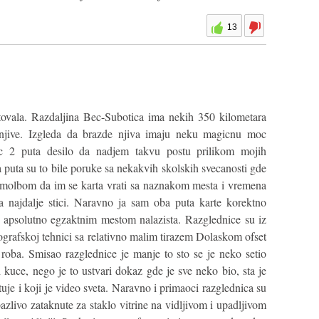
13
utovala. Razdaljina Bec-Subotica ima nekih 350 kilometara
 njive. Izgleda da brazde njiva imaju neku magicnu moc
ec 2 puta desilo da nadjem takvu postu prilikom mojih
ba puta su to bile poruke sa nekakvih skolskih svecanosti gde
 molbom da im se karta vrati sa naznakom mesta i vremena
ta najdalje stici. Naravno ja sam oba puta karte korektno
a apsolutno egzaktnim mestom nalazista. Razglednice su iz
ografskoj tehnici sa relativno malim tirazem Dolaskom ofset
roba. Smisao razglednice je manje to sto se je neko setio
d kuce, nego je to ustvari dokaz gde je sve neko bio, sta je
uje i koji je video sveta. Naravno i primaoci razglednica su
pazlivo zataknute za staklo vitrine na vidljivom i upadljivom