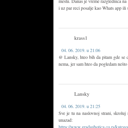
mestu. Danas je vreme razglednica na s
i uz par reci posalje kao Whats app il
krass1
04. 06. 2019. u 21:06
@ Lansky, hteo bih da pitam gde se d
nema, jer sam hteo da pogledam nešto 
Lansky
04. 06. 2019. u 21:25
Sve je tu na naslovnoj strani, skrol
unazad:
https://www.gradsubotica.co.rs/kategori