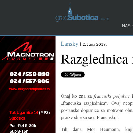
NASL
Lansky
| 2. Juna 2019.
Razglednica 
Onaj ko zna za
francuski poljubac
„francuska razglednica“. Ovaj neop
poštanske dopisnice sa motivom obna
proizvodile su se u Francuskoj.
Tih dana Mor Heumonn, knjižar