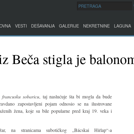
OVNA
VESTI
DEŠAVANJA
GALERIJE
NEKRETNINE
LAGUNA
iz Beča stigla je balono
i
francusku sobaricu
, taj naslućuje šta bi mogla da bude
ravdano zapostavljeni pojam odnosio se na ilustrovane
ženih žena, koje su bile popularne pred kraj 19. veka i
, na stranicama subotičkog „Bácskai Hírlap“-a