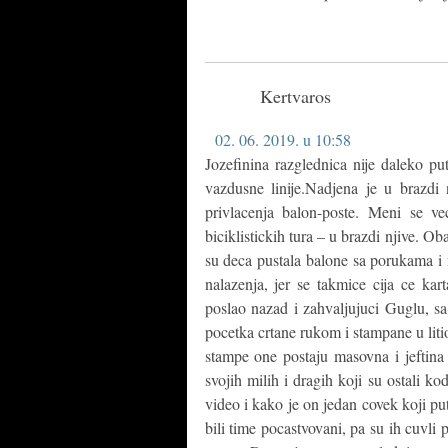
Kertvaros
02. 06. 2019. u 10:58
Jozefinina razglednica nije daleko p
vazdusne linije.Nadjena je u brazdi
privlacenja balon-poste. Meni se v
biciklistickih tura – u brazdi njive. O
su deca pustala balone sa porukama i
nalazenja, jer se takmice cija ce kar
poslao nazad i zahvaljujuci Guglu, s
pocetka crtane rukom i stampane u liti
stampe one postaju masovna i jeftina 
svojih milih i dragih koji su ostali ko
video i kako je on jedan covek koji put
bili time pocastvovani, pa su ih cuvli 