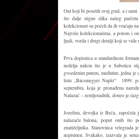
Oni koji bi posetili ovaj grad, a i sami
što dalje stigne slika našeg parčeta
kolekcionari su počeli da ih vraćaju na
Najviše kolekcionarima, a potom i on
ljudi, vozila i drugi detalji koji se vide 
Prva dopisnica u standardnom formatu
nedelja nakon što je u Suboticu sti
gvozdenim putem, međutim, jedna je u 
listu „Bácsmegyei Napló“ 1899. god
septembra, koja je pronađena naredn
Nalazač – zemljoradnik, doneo je razgl
Jozefina, devojka iz Beča, započela 
nalazaču balona, poput onih što 
znatiželjnika. Stanovnica velegrada je
nepismen. Svakako, izazvala je senz