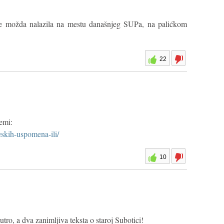
se možda nalazila na mestu današnjeg SUPa, na palićkom
22
temi:
eskih-uspomena-ili/
10
ro, a dva zanimljiva teksta o staroj Subotici!