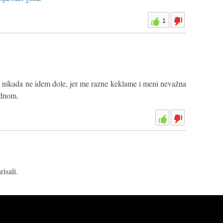
1
 nikada ne idem dole, jer me razne keklame i meni nevažna
ednom.
isali.