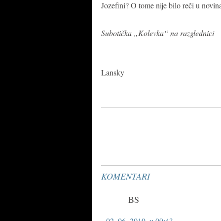
Jozefini? O tome nije bilo reči u novi
Subotička „Kolevka“ na razglednici
Lansky
KOMENTARI
BS
02. 06. 2019. u 09:43