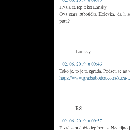
Hvala za lep tekst Lansky.
Ova stara subotička Kolevka, da li 
putu?
Lansky
02. 06. 2019. u 09:46
Tako je, to je ta zgrada. Podseti se na 
https://www.gradsubotica.co.rs/kuca-t
BS
02. 06. 2019. u 09:57
E sad sam dobio lep bonus. Nedeljno jut