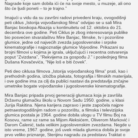
Nagrade koje sam dobila ići će na svoje mesto, u muzeje, ali ono
što će ljudi poneti – to je trajno.”
Imajući u vidu da su završni radovi privedeni kraju, ovogodišnji
peti ciklus „Istorija vojvođanskog filma“ odvijao se u sali Mira
Banjac bioskopa Abazija u kontinuitetu od 12. oktobra do 21.
decembra ove godine. Peti Ciklus je zbog interesovanja publike
bio posvećen stvaralaštvu Mire Banjac, filmske, tv i pozorišne
glumice, jedne od najvećih zvezda jugoslovenske i srpske
kinematografije i najpoznatije glumice Vojvodine. Prikazani su
brojni filmovi u kojima je igrala, uključujući i recentna ostvarenja
poput “Zvizdana”, “Rekvijema za gospođu J.” i poslednjeg filma
Dušana Kovačevića, “Nije loš e biti čovek”.
Peti deo ciklusa filmova „Istorija vojvođanskog filma“ prati, kao i
prethodnih godina, izložba plakata, fotografija i filmskih materijala,
i ove godine ima za cilj da publici nastavi da predstavlja znčajne
umetnike bogate vojvođanske i jugoslovenske kinematografije.
Mira Banjac pripada prvoj generaciji glumaca koja je završila
Državnu glumačku školu u Novom Sadu 1950. godine, u klasi
Jurija Rakitina. Njena karijera zapravo i jeste započela najpre
petnaestogodišnjim radom u pozorištu, a filmska i televizijska
glumica postala je 1964. godine dobila ulogu u TV filmu Boj na
Kosovu, rame uz rame sa Mijom Aleksićem, Oliverom Marković i
Darom Čalenić, tada velikim jugoslovenskim zvezdama. Negde u
isto vreme, 1967. godine, još uvek mlada glumica dobila je svoje
prvo veliko priznanje, Sterijinu nagradu za predstavu Traktat o