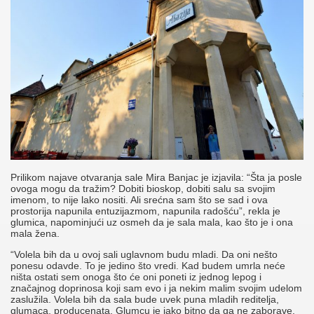
Prilikom najave otvaranja sale Mira Banjac je izjavila: “Šta ja posle
ovoga mogu da tražim? Dobiti bioskop, dobiti salu sa svojim
imenom, to nije lako nositi. Ali srećna sam što se sad i ova
prostorija napunila entuzijazmom, napunila radošću”, rekla je
glumica, napominjući uz osmeh da je sala mala, kao što je i ona
mala žena.
“Volela bih da u ovoj sali uglavnom budu mladi. Da oni nešto
ponesu odavde. To je jedino što vredi. Kad budem umrla neće
ništa ostati sem onoga što će oni poneti iz jednog lepog i
značajnog doprinosa koji sam evo i ja nekim malim svojim udelom
zaslužila. Volela bih da sala bude uvek puna mladih reditelja,
glumaca, producenata. Glumcu je jako bitno da ga ne zaborave.