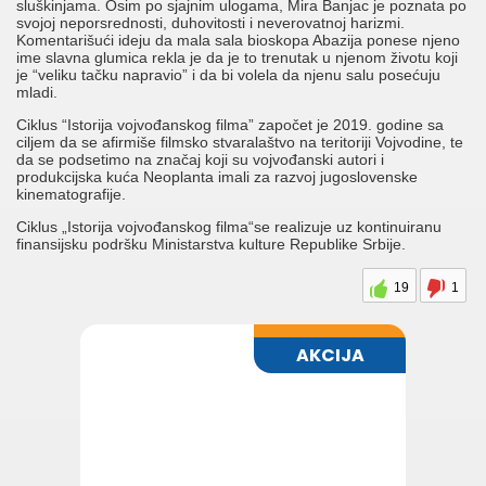
sluškinjama. Osim po sjajnim ulogama, Mira Banjac je poznata po
svojoj neporsrednosti, duhovitosti i neverovatnoj harizmi.
Komentarišući ideju da mala sala bioskopa Abazija ponese njeno
ime slavna glumica rekla je da je to trenutak u njenom životu koji
je “veliku tačku napravio” i da bi volela da njenu salu posećuju
mladi.
Ciklus “Istorija vojvođanskog filma” započet je 2019. godine sa
ciljem da se afirmiše filmsko stvaralaštvo na teritoriji Vojvodine, te
da se podsetimo na značaj koji su vojvođanski autori i
produkcijska kuća Neoplanta imali za razvoj jugoslovenske
kinematografije.
Ciklus „Istorija vojvođanskog filma“se realizuje uz kontinuiranu
finansijsku podršku Ministarstva kulture Republike Srbije.
19
1