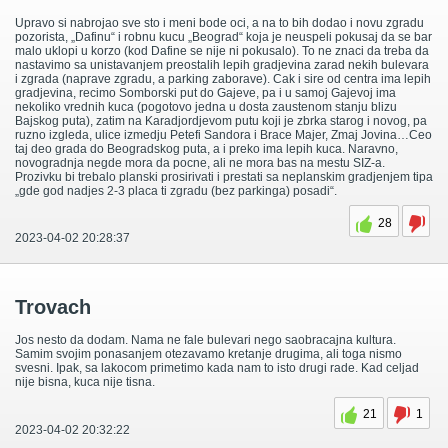
Upravo si nabrojao sve sto i meni bode oci, a na to bih dodao i novu zgradu
pozorista, „Dafinu“ i robnu kucu „Beograd“ koja je neuspeli pokusaj da se bar
malo uklopi u korzo (kod Dafine se nije ni pokusalo). To ne znaci da treba da
nastavimo sa unistavanjem preostalih lepih gradjevina zarad nekih bulevara
i zgrada (naprave zgradu, a parking zaborave). Cak i sire od centra ima lepih
gradjevina, recimo Somborski put do Gajeve, pa i u samoj Gajevoj ima
nekoliko vrednih kuca (pogotovo jedna u dosta zaustenom stanju blizu
Bajskog puta), zatim na Karadjordjevom putu koji je zbrka starog i novog, pa
ruzno izgleda, ulice izmedju Petefi Sandora i Brace Majer, Zmaj Jovina…Ceo
taj deo grada do Beogradskog puta, a i preko ima lepih kuca. Naravno,
novogradnja negde mora da pocne, ali ne mora bas na mestu SIZ-a.
Prozivku bi trebalo planski prosirivati i prestati sa neplanskim gradjenjem tipa
„gde god nadjes 2-3 placa ti zgradu (bez parkinga) posadi“.
28
2023-04-02 20:28:37
Trovach
Jos nesto da dodam. Nama ne fale bulevari nego saobracajna kultura.
Samim svojim ponasanjem otezavamo kretanje drugima, ali toga nismo
svesni. Ipak, sa lakocom primetimo kada nam to isto drugi rade. Kad celjad
nije bisna, kuca nije tisna.
21
1
2023-04-02 20:32:22