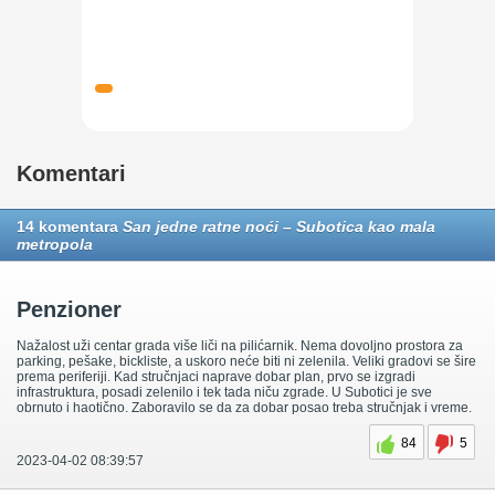
Komentari
14 komentara
San jedne ratne noći – Subotica kao mala
metropola
Penzioner
Nažalost uži centar grada više liči na pilićarnik. Nema dovoljno prostora za
parking, pešake, bickliste, a uskoro neće biti ni zelenila. Veliki gradovi se šire
prema periferiji. Kad stručnjaci naprave dobar plan, prvo se izgradi
infrastruktura, posadi zelenilo i tek tada niču zgrade. U Subotici je sve
obrnuto i haotično. Zaboravilo se da za dobar posao treba stručnjak i vreme.
84
5
2023-04-02 08:39:57