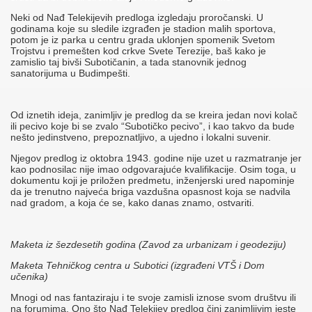
Neki od Nađ Telekijevih predloga izgledaju proročanski. U
godinama koje su sledile izgrađen je stadion malih sportova,
potom je iz parka u centru grada uklonjen spomenik Svetom
Trojstvu i premešten kod crkve Svete Terezije, baš kako je
zamislio taj bivši Subotičanin, a tada stanovnik jednog
sanatorijuma u Budimpešti.
Od iznetih ideja, zanimljiv je predlog da se kreira jedan novi kolač
ili pecivo koje bi se zvalo “Subotičko pecivo”, i kao takvo da bude
nešto jedinstveno, prepoznatljivo, a ujedno i lokalni suvenir.
Njegov predlog iz oktobra 1943. godine nije uzet u razmatranje jer
kao podnosilac nije imao odgovarajuće kvalifikacije. Osim toga, u
dokumentu koji je priložen predmetu, inženjerski ured napominje
da je trenutno najveća briga vazdušna opasnost koja se nadvila
nad gradom, a koja će se, kako danas znamo, ostvariti.
Maketa iz šezdesetih godina (Zavod za urbanizam i geodeziju)
Maketa Tehničkog centra u Subotici (izgrađeni VTŠ i Dom
učenika)
Mnogi od nas fantaziraju i te svoje zamisli iznose svom društvu ili
na forumima. Ono što Nađ Telekijev predlog čini zanimljivim jeste