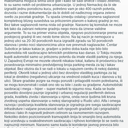
maksimalna moguca sirina ulice gde i kako se sadi drvece i ostalo zelenilo,
to su samo nekih od problema urbanizacije. U jednoj Nemackoj da bi ste
izgradili jednu porodicnu kucu, potrebno vam je oko 400 raznih potvrda,
dozvola i razne dokumentacije da bi dobili od nadleznog organa zeleno
svetlo za pocetak gradnje. Tu spada izmedju ostalog i pismena saglasnost
kompletnog blizeg susedstva sa prilozenim planom o kakvoj gradnji je rec.
Bez takve saglasnosti nema nista od gradnje. Naravno taj komsiluk ne moze
tek tako da zabrani nekome gradnju nego mora da iznese validne
argumente. To su na primer visina objekta, njegovo pozicioniranje prema vec
postojecoj gradnji ili vec nesto tome slicno. Na taj nacin je nemoguce u
jednoj ulici sa 20-30 porodicnih kuca izgraditi zgradu sa 50 porodicnih
stanova i preko noci stanovnicima ulice sve prevrnuti naglavacke. Centar
Subotice je takav kakav je, gradjen u jedno doba kada nije bilo bilo
automobila niti saobracajno tehnickih problema kao danas. U Tokiju mozete
kupiti automobil samo uz prilozenu potvrdu da imate vlastiti parking za njega.
U Zapadnoj Evropi ne mozete otvoriti nikakav lokal, kafanu ili prodavnicu bez
posedovanja minimalno predvidjenog broja parking-mesta za taj i takav
objekat. Bez obzira da li se radi o lokalu u najuzem centru ili nekoj dalekoj
periferiji. Otvoriti lokal u jednoj ulici bez dovoljno vlastitog parkinga za taj
lokal je direktno (negativno) uticanje na vrednost ostalih kuca i stanova u toj
ulici. Strare gradske jezgre sa mogu porusiti i prilagoditi novim potrebama, ili
se mogu konzervirati i ostati ono sto su bile i zasto su gradjene. Automobilski
saobracaj i mega – hiper – super marketi to sigurno nisu. Kada se bude
posvetilo dovoljno paznje izgradnji i urbanoj regulaciji perifernih delova
grada, kvalitetu zivota i stanovanja u njima, onda nece ljudima biti kruna
zivotnog uspeha stanovanje u nekoj starogradnji u Rudic ulici. Alfa i omega
razvoja i podizanja kvaliteta stanovanja je izgradnja pre svega saobracajne
infrastruture i valjane povezanosti svih njegovih gradskih (ali i prigradskih)
delova i tako ih napraviti jednom celinom sa ravnomernim razvojem.
Nekoliko dobro pozicioniranih tramvajskih linija bi smanjilo broj automobila
koji ucestvuju u svakodnevnom saobracaju i njihovo koristenje bi se svelo na
najnuzniji minimum. Naravno samo kada bi koristenje javnog prevoza bilo