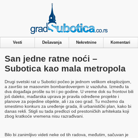
Privacy & Cookies Policy
Vesti
Dešavanja
Nekretnine
Komentari
San jedne ratne noći –
Subotica kao mala metropola
Drugi svetski rat u Subotici počeo je jednom velikom eksplozijom,
a završio se masovnim bombardovenjem iz vazduha. Između ta
dva događaja prošle su tri i po godine. U vreme dok su frontovi bili
još daleko, mađarska uprava je pravila određene projekte i
planove za pojedine objekte, ali i za ceo grad. Tu možemo da
smestimo konkurs za uređenje grada, ili urbanistički plan, kako bi
danas rekli. Stigli su tada predlozi od prestoničkih arhitekata koji
zbog kratkoće vremena nisu razrađivani.
Bilo bi zanimljivo videti neke od tih radova, međutim, sačuvan je