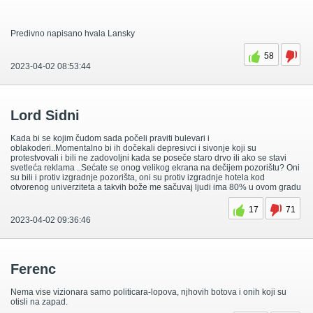
Predivno napisano hvala Lansky
58
2023-04-02 08:53:44
Lord Sidni
Kada bi se kojim čudom sada počeli praviti bulevari i
oblakoderi..Momentalno bi ih dočekali depresivci i sivonje koji su
protestvovali i bili ne zadovoljni kada se poseče staro drvo ili ako se stavi
svetleća reklama ..Sećate se onog velikog ekrana na dečijem pozorištu? Oni
su bili i protiv izgradnje pozorišta, oni su protiv izgradnje hotela kod
otvorenog univerziteta a takvih bože me sačuvaj ljudi ima 80% u ovom gradu
17
71
2023-04-02 09:36:46
Ferenc
Nema vise vizionara samo politicara-lopova, njhovih botova i onih koji su
otisli na zapad.