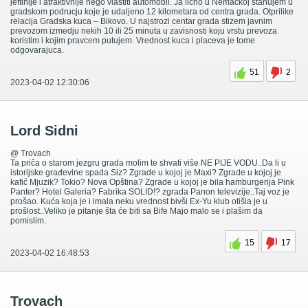
jeftinije i atraktivnije nego vlastiti automobil. Ja licno u Nemackoj stanujem u
gradskom podrucju koje je udaljeno 12 kilometara od centra grada. Otprilike
relacija Gradska kuca – Bikovo. U najstrozi centar grada stizem javnim
prevozom izmedju nekih 10 ili 25 minuta u zavisnosti koju vrstu prevoza
koristim i kojim pravcem putujem. Vrednost kuca i placeva je tome
odgovarajuca.
51
2
2023-04-02 12:30:06
Lord Sidni
@ Trovach
Ta priča o starom jezgru grada molim te shvati više NE PIJE VODU..Da li u
istorijske građevine spada Siz? Zgrade u kojoj je Maxi? Zgrade u kojoj je
kafić Mjuzik? Tokio? Nova Opština? Zgrade u kojoj je bila hamburgerija Pink
Panter? Hotel Galeria? Fabrika SOLID!? zgrada Panon televizije..Taj voz je
prošao. Kuća koja je i imala neku vrednost bivši Ex-Yu klub otišla je u
prošlost..Veliko je pitanje šta će biti sa Bife Majo malo se i plašim da
pomislim.
15
17
2023-04-02 16:48:53
Trovach