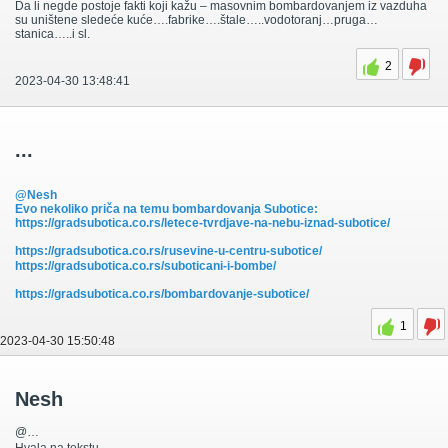
Da li negde postoje fakti koji kažu – masovnim bombardovanjem iz vazduha
su uništene sledeće kuće….fabrike….štale…..vodotoranj…pruga…
stanica…..i sl.
2
2023-04-30 13:48:41
...
@Nesh
Evo nekoliko priča na temu bombardovanja Subotice:
https://gradsubotica.co.rs/letece-tvrdjave-na-nebu-iznad-subotice/
https://gradsubotica.co.rs/rusevine-u-centru-subotice/
https://gradsubotica.co.rs/suboticani-i-bombe/
https://gradsubotica.co.rs/bombardovanje-subotice/
1
2023-04-30 15:50:48
Nesh
@…
Hvala na tekstu.