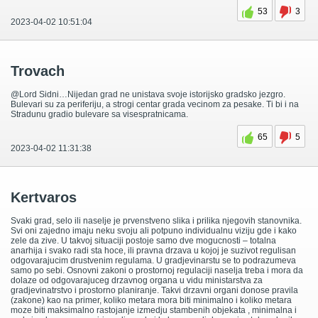
53
3
2023-04-02 10:51:04
Trovach
@Lord Sidni…Nijedan grad ne unistava svoje istorijsko gradsko jezgro.
Bulevari su za periferiju, a strogi centar grada vecinom za pesake. Ti bi i na
Stradunu gradio bulevare sa visespratnicama.
65
5
2023-04-02 11:31:38
Kertvaros
Svaki grad, selo ili naselje je prvenstveno slika i prilika njegovih stanovnika.
Svi oni zajedno imaju neku svoju ali potpuno individualnu viziju gde i kako
zele da zive. U takvoj situaciji postoje samo dve mogucnosti – totalna
anarhija i svako radi sta hoce, ili pravna drzava u kojoj je suzivot regulisan
odgovarajucim drustvenim regulama. U gradjevinarstu se to podrazumeva
samo po sebi. Osnovni zakoni o prostornoj regulaciji naselja treba i mora da
dolaze od odgovarajuceg drzavnog organa u vidu ministarstva za
gradjevinatrstvo i prostorno planiranje. Takvi drzavni organi donose pravila
(zakone) kao na primer, koliko metara mora biti minimalno i koliko metara
moze biti maksimalno rastojanje izmedju stambenih objekata , minimalna i