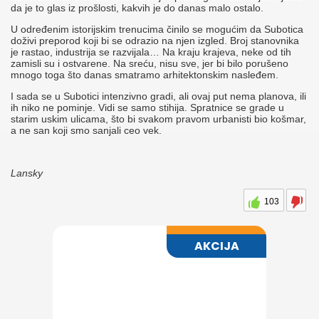
da je to glas iz prošlosti, kakvih je do danas malo ostalo.
U određenim istorijskim trenucima činilo se mogućim da Subotica
doživi preporod koji bi se odrazio na njen izgled. Broj stanovnika
je rastao, industrija se razvijala… Na kraju krajeva, neke od tih
zamisli su i ostvarene. Na sreću, nisu sve, jer bi bilo porušeno
mnogo toga što danas smatramo arhitektonskim nasleđem.
I sada se u Subotici intenzivno gradi, ali ovaj put nema planova, ili
ih niko ne pominje. Vidi se samo stihija. Spratnice se grade u
starim uskim ulicama, što bi svakom pravom urbanisti bio košmar,
a ne san koji smo sanjali ceo vek.
Lansky
103