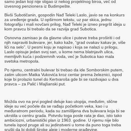
samo jedan koji nije stigao iz nekog projektnog biroa, već od
izvesnog penzionera iz Budimpešte.
Bivši Subotičanin, gospodin Nađ Teleki Laslo, javio se na konkurs
za uređenje grada. U opširnom tekstu, uz par skica, jednu
fotografiju i mali novčani prilog, Nađ Teleki je izneo pregršt ideja u
kom pravcu bi trebalo da se razvija grad Subotica.
Osnovna zamisao je da glavne ulice i puteve treba proširiti i od
njih napraviti bulevare, jer, kako kaže, “grad ovakav kakav je, više
liči na selo”. U pesmi koju je napisao i koja se nalazi u prilogu,
Laslo opisuje jedan svoj san, u kome nema blatnjavih ulica,
memljivih kuća i podzemnih voda, već je Subotica kao mala
svetska metropola.
Po njemu, centralni bulevar bi trebao da ide Somborskim putem,
zatim ulicom Matka Vukovića kroz centar prema železnici, ispod
koje bi prolazio tunel do Kertvaroša gde bi se razdvajao u dva
pravca – za Palić i Majšanski put.
Možda ovo na prvi pogled deluje kao utopija, međutim, slične
ideje su već počele da se rađaju početkom veka, kao i u
međuratnom periodu, kada su zamišljena dva bulevara koja bi se
ukrstila u centru grada. Potvrdu toga posle rata je dao, isto tako
ambiciozni, urbanistički plan iz 1963. godine. U njemu nije bilo
tunela ispod pruge ali su jedinstveni u tome da puno toga treba
srušti da bi dobili široke aleje i moderne građevine.