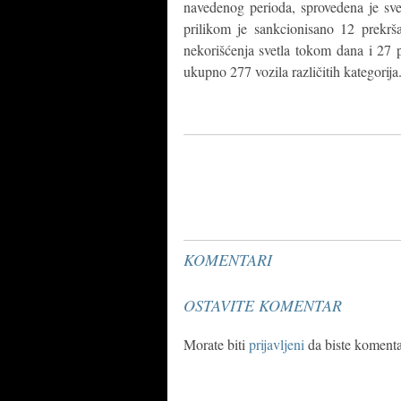
navedenog perioda, sprovedena je sv
prilikom je sankcionisano 12 prekrša
nekorišćenja svetla tokom dana i 27 p
ukupno 277 vozila različitih kategorija
KOMENTARI
OSTAVITE KOMENTAR
Morate biti
prijavljeni
da biste komentar