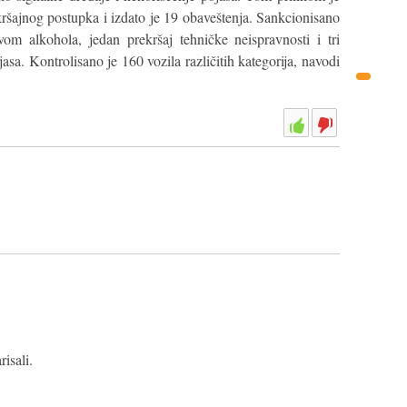
ršajnog postupka i izdato je 19 obaveštenja. Sankcionisano
om alkohola, jedan prekršaj tehničke neispravnosti i tri
sa. Kontrolisano je 160 vozila različitih kategorija, navodi
isali.