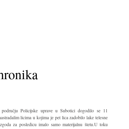
hronika
odručju Policijske uprave u Subotici dogodilo se 11
stradalim licima u kojima je pet lica zadobilo lake telesne
ezgoda za posledicu imalo samo materijalnu štetu.U toku