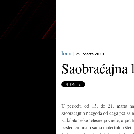
lena
| 22. Marta 2010.
Saobraćajna 
U periodu od 15. do 21. marta na 
saobraćajnih nezgoda od čega pet sa na
zadobila teške telesne povrede, a pet 
posledicu imalo samo materijalnu štetu