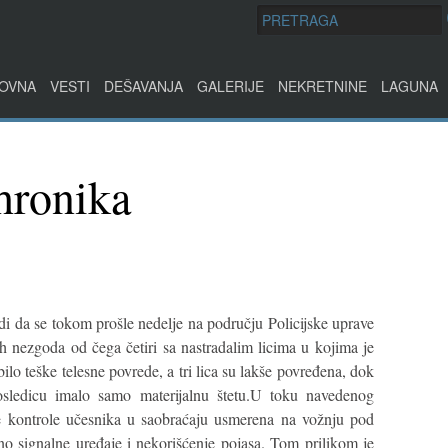
OVNA
VESTI
DEŠAVANJA
GALERIJE
NEKRETNINE
LAGUNA
hronika
di da se tokom prošle nedelje na području Policijske uprave
h nezgoda od čega četiri sa nastradalim licima u kojima je
bilo teške telesne povrede, a tri lica su lakše povređena, dok
sledicu imalo samo materijalnu štetu.U toku navedenog
ne kontrole učesnika u saobraćaju usmerena na vožnju pod
no signalne uređaje i nekorišćenje pojasa. Tom prilikom je