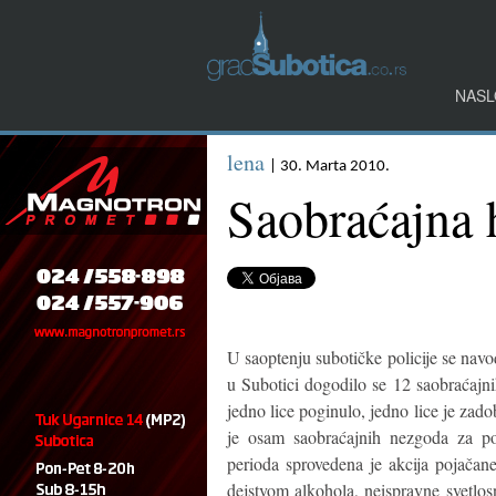
NASL
lena
| 30. Marta 2010.
Saobraćajna 
U saoptenju subotičke policije se navo
u Subotici dogodilo se 12 saobraćajni
jedno lice poginulo, jedno lice je zado
je osam saobraćajnih nezgoda za po
perioda sprovedena je akcija pojača
dejstvom alkohola, neispravne svetlos