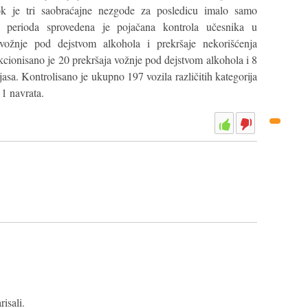
dok je tri saobraćajne nezgode za posledicu imalo samo
g perioda sprovedena je pojačana kontrola učesnika u
vožnje pod dejstvom alkohola i prekršaje nekorišćenja
cionisano je 20 prekršaja vožnje pod dejstvom alkohola i 8
asa. Kontrolisano je ukupno 197 vozila različitih kategorija
11 navrata.
isali.