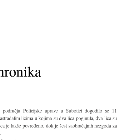
hronika
području Policijske uprave u Subotici dogodilo se 11
stradalim licima u kojima su dva lica poginula, dva lica su
lica je lakše povređeno, dok je šest saobraćajnih nezgoda za
.