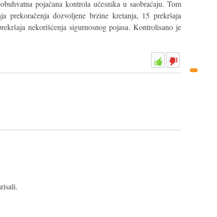
eobuhvatna pojačana kontrola učesnika u saobraćaju. Tom
ja prekoračenja dozvoljene brzine kretanja, 15 prekršaja
rekršaja nekorišćenja sigurnosnog pojasa. Kontrolisano je
.
isali.