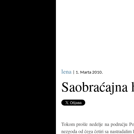
lena
| 1. Marta 2010.
Saobraćajna 
Tokom prošle nedelje na području Pol
nezgoda od čega četiri sa nastradalim l