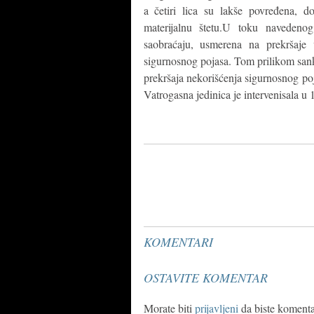
a četiri lica su lakše povređena, 
materijalnu štetu.U toku navedeno
saobraćaju, usmerena na prekršaje 
sigurnosnog pojasa. Tom prilikom sank
prekršaja nekorišćenja sigurnosnog poj
Vatrogasna jedinica je intervenisala u 
KOMENTARI
OSTAVITE KOMENTAR
Morate biti
prijavljeni
da biste komentar