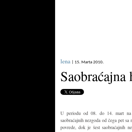
lena
| 15. Marta 2010.
Saobraćajna 
U periodu od 08. do 14. mart na p
saobraćajnih nezgoda od čega pet sa na
povrede, dok je šest saobraćajnih n