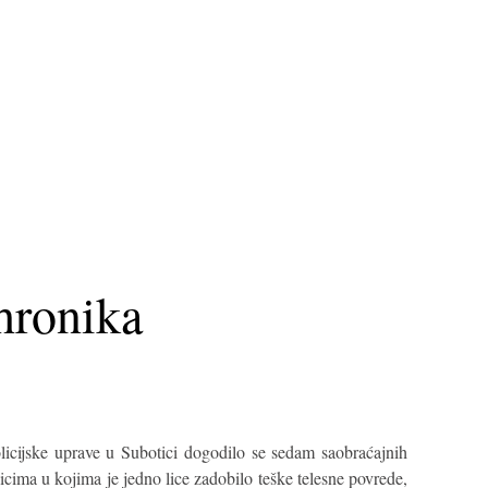
hronika
icijske uprave u Subotici dogodilo se sedam saobraćajnih
icima u kojima je jedno lice zadobilo teške telesne povrede,