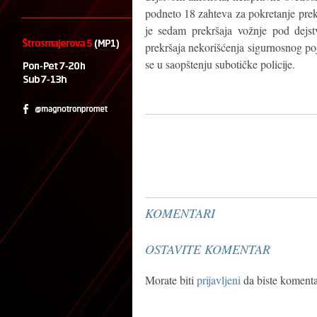
podneto 18 zahteva za pokretanje prek
je sedam prekršaja vožnje pod dejstv
prekršaja nekorišćenja sigurnosnog poja
se u saopštenju subotičke policije.
KOMENTARI
OSTAVITE KOMENTAR
Morate biti
prijavljeni
da biste komentar