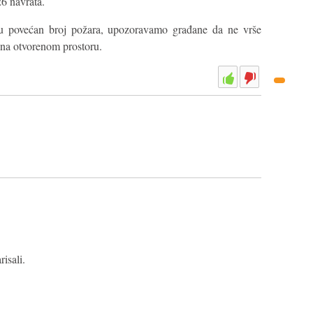
26 navrata.
u povećan broj požara, upozoravamo građane da ne vrše
a na otvorenom prostoru.
isali.