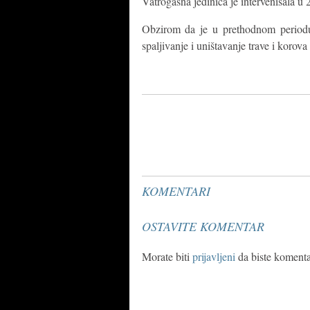
Vatrogasna jedinica je intervenisala u 
Obzirom da je u prethodnom period
spaljivanje i uništavanje trave i korov
KOMENTARI
OSTAVITE KOMENTAR
Morate biti
prijavljeni
da biste komentar