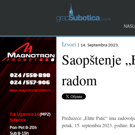
NASL
Izvori
| 14. Septembra 2023.
Saopštenje „E
radom
Preduzeće „Elitte Palić“ ima zadovolj
petak, 15. septembra 2023. godine. Ra