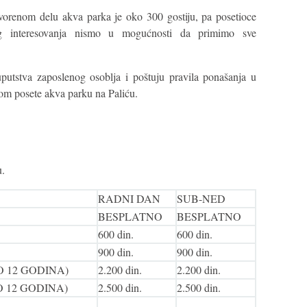
tvorenom delu akva parka je oko 300 gostiju, pa posetioce
 interesovanja nismo u mogućnosti da primimo sve
putstva zaposlenog osoblja i poštuju pravila ponašanja u
ikom posete akva parku na Paliću.
.
RADNI DAN
SUB-NED
BESPLATNO
BESPLATNO
600 din.
600 din.
900 din.
900 din.
 12 GODINA)
2.200 din.
2.200 din.
 12 GODINA)
2.500 din.
2.500 din.