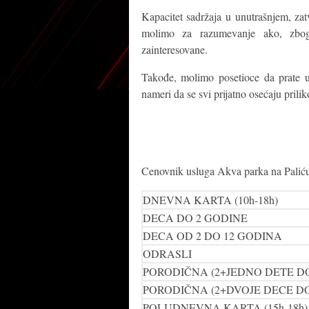
Kapacitet sadržaja u unutrašnjem, za
molimo za razumevanje ako, zbog
zainteresovane.
Takođe, molimo posetioce da prate u
nameri da se svi prijatno osećaju pril
Cenovnik usluga Akva parka na Paliću
DNEVNA KARTA (10h-18h)
DECA DO 2 GODINE
DECA OD 2 DO 12 GODINA
ODRASLI
PORODIČNA (2+JEDNO DETE DO
PORODIČNA (2+DVOJE DECE DO
POLUDNEVNA KARTA (15h-18h)