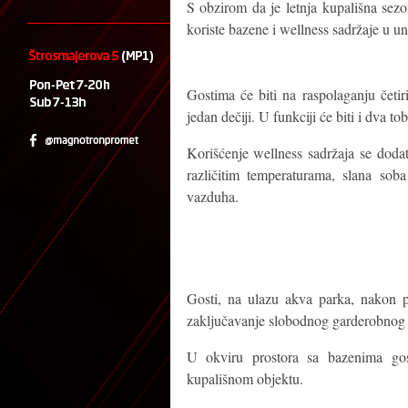
S obzirom da je letnja kupališna sez
koriste bazene i wellness sadržaje u u
Gostima će biti na raspolaganju čet
jedan dečiji. U funkciji će biti i dva t
Korišćenje wellness sadržaja se dodat
različitim temperaturama, slana soba
vazduha.
Gosti, na ulazu akva parka, nakon p
zaključavanje slobodnog garderobnog
U okviru prostora sa bazenima gos
kupališnom objektu.