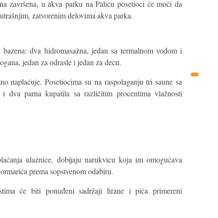
ona završena, u akva parku na Paliću posetioci će moći da
nutrašnjim, zatvorenim delovima akva parka.
iri bazena: dva hidromasažna, jedan sa termalnom vodom i
obogana, jedan za odrasle i jedan za decu.
no naplaćuje. Posetiocima su na raspolaganju tri saune sa
 i dva parna kupatila sa različitim procentima vlažnosti
laćanja ulaznice, dobijaju narukvicu koja im omogućava
 ormarića prema sopstvenom odabiru.
tima će biti ponuđeni sadržaji hrane i pića primereni