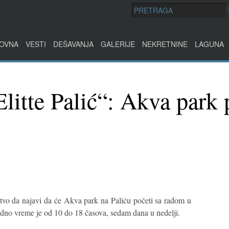
OVNA
VESTI
DEŠAVANJA
GALERIJE
NEKRETNINE
LAGUNA
litte Palić“: Akva park 
stvo da najavi da će Akva park na Paliću početi sa radom u
dno vreme je od 10 do 18 časova, sedam dana u nedelji.