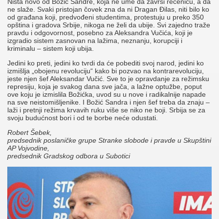
Ništa novo od Božić Sandre, koja ne ume da završi rečenicu, a da
ne slaže. Svaki pristojan čovek zna da ni Dragan Đilas, niti bilo ko
od građana koji, predvođeni studentima, protestuju u preko 350
opština i gradova Srbije, nikoga ne želi da ubije. Svi zajedno traže
pravdu i odgovornost, posebno za Aleksandra Vučića, koji je
izgradio sistem zasnovan na lažima, neznanju, korupciji i
kriminalu – sistem koji ubija.
Jedini ko preti, jedini ko tvrdi da će pobediti svoj narod, jedini ko
izmišlja „obojenu revoluciju“ kako bi pozvao na kontrarevoluciju,
jeste njen šef Aleksandar Vučić. Sve to je opravdanje za režimsku
represiju, koja je svakog dana sve jača, a lažne optužbe, poput
ove koju je izmislila Božićka, uvod su u nove i radikalnije napade
na sve neistomišljenike. I Božić Sandra i njen šef treba da znaju –
laži i pretnji režima krvavih ruku više se niko ne boji. Srbija se za
svoju budućnost bori i od te borbe neće odustati.
Robert Šebek,
predsednik poslaničke grupe Stranke slobode i pravde u Skupštini
AP Vojvodine,
predsednik Gradskog odbora u Subotici