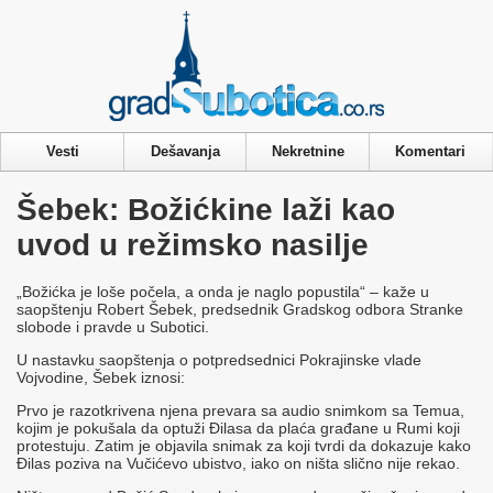
Privacy & Cookies Policy
Vesti
Dešavanja
Nekretnine
Komentari
Šebek: Božićkine laži kao
uvod u režimsko nasilje
„Božićka je loše počela, a onda je naglo popustila“ – kaže u
saopštenju Robert Šebek, predsednik Gradskog odbora Stranke
slobode i pravde u Subotici.
U nastavku saopštenja o potpredsednici Pokrajinske vlade
Vojvodine, Šebek iznosi:
Prvo je razotkrivena njena prevara sa audio snimkom sa Temua,
kojim je pokušala da optuži Đilasa da plaća građane u Rumi koji
protestuju. Zatim je objavila snimak za koji tvrdi da dokazuje kako
Đilas poziva na Vučićevo ubistvo, iako on ništa slično nije rekao.