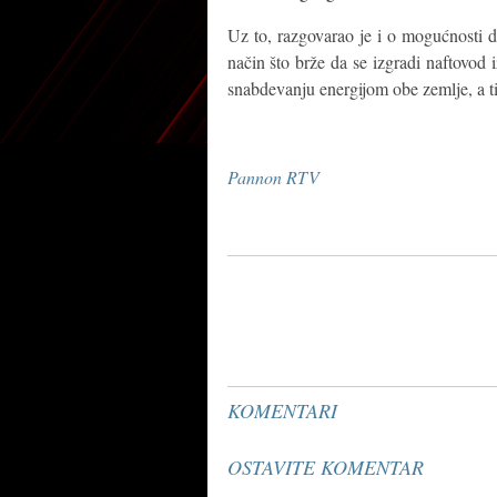
Uz to, razgovarao je i o mogućnosti da
način što brže da se izgradi naftovod
snabdevanju energijom obe zemlje, a ti
Pannon RTV
KOMENTARI
OSTAVITE KOMENTAR