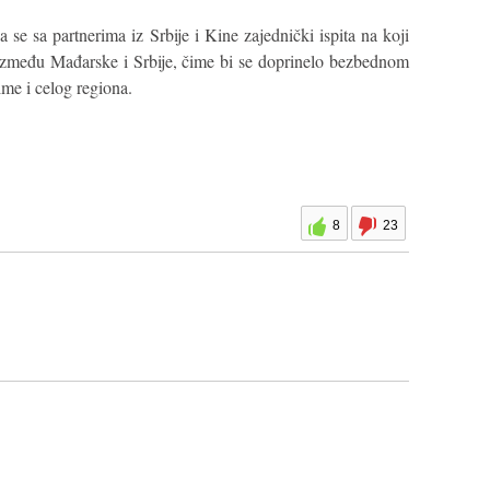
 se sa partnerima iz Srbije i Kine zajednički ispita na koji
 između Mađarske i Srbije, čime bi se doprinelo bezbednom
me i celog regiona.
8
23