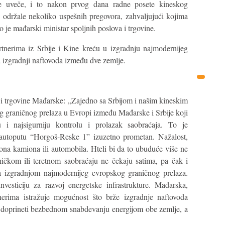
če uveče, i to nakon prvog dana radne posete kineskog
 održale nekoliko uspešnih pregovora, zahvaljujući kojima
 je mađarski ministar spoljnih poslova i trgovine.
rtnerima iz Srbije i Kine kreću u izgradnju najmodernijeg
a izgradnji naftovoda između dve zemlje.
va i trgovine Mađarske: „Zajedno sa Srbijom i našim kineskim
g graničnog prelaza u Evropi između Mađarske i Srbije koji
u i najsigurniju kontrolu i prolazak saobraćaja. To je
 autoputu “Horgoš-Reske 1” izuzetno prometan. Nažalost,
na kamiona ili automobila. Hteli bi da to ubuduće više ne
ničkom ili teretnom saobraćaju ne čekaju satima, pa čak i
izgradnjom najmodernijeg evropskog graničnog prelaza.
vesticiju za razvoj energetske infrastrukture. Mađarska,
erima istražuje mogućnost što brže izgradnje naftovoda
 doprineti bezbednom snabdevanju energijom obe zemlje, a