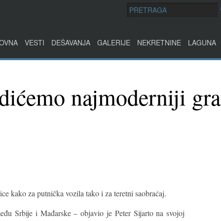
OVNA
VESTI
DEŠAVANJA
GALERIJE
NEKRETNINE
LAGUNA
adićemo najmoderniji gra
ice kako za putnička vozila tako i za teretni saobraćaj.
đu Srbije i Mađarske – objavio je Peter Sijarto na svojoj