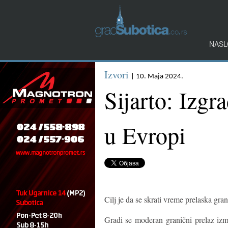
NASL
Izvori
| 10. Maja 2024.
Sijarto: Izgr
u Evropi
Cilj je da se skrati vreme prelaska gran
Gradi se moderan granični prelaz izme