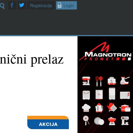
Registracija
Login
nični prelaz