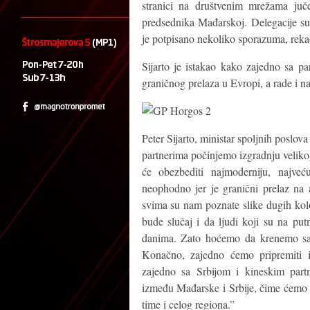
stranici na društvenim mrežama ju
predsednika Mađarskoj. Delegacije su
je potpisano nekoliko sporazuma, rekao
Sijarto je istakao kako zajedno sa pa
graničnog prelaza u Evropi, a rade i n
Peter Sijarto, ministar spoljnih poslo
partnerima počinjemo izgradnju veliko
će obezbediti najmoderniju, najveć
neophodno jer je granični prelaz na
svima su nam poznate slike dugih kolo
bude slučaj i da ljudi koji su na put
danima. Zato hoćemo da krenemo sa 
Konačno, zajedno ćemo pripremiti in
zajedno sa Srbijom i kineskim partn
između Mađarske i Srbije, čime ćemo
time i celog regiona.”